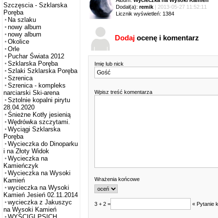
Album:
Wycieczka na Wysoki Kamień
Szczęscia - Szklarska
Dodał(a):
remik
| 2013-05-27 11:52:11
Poręba
Licznik wyświetleń: 1384
Na szlaku
nowy album
nowy album
Dodaj
ocenę i komentarz
Okolice
Orle
Puchar Świata 2012
Szklarska Poręba
Imię lub nick
Szlaki Szklarska Poręba
Szrenica
Szrenica - kompleks
Wpisz treść komentarza
narciarski Ski-arena
Sztolnie kopalni pirytu
28.04.2020
Śnieżne Kotły jesienią
Wędrówka szczytami.
Wyciągi Szklarska
Poręba
Wycieczka do Dinoparku
i na Złoty Widok
Wycieczka na
Kamieńczyk
Wycieczka na Wysoki
Wrażenia końcowe
Kamień
wycieczka na Wysoki
Kamień Jesień 02.11.2014
wycieczka z Jakuszyc
3 + 2 =
« Pytanie 
na Wysoki Kamień
WYŚCIGI PSICH