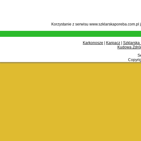
Korzystanie z serwisu www.szklarskaporeba.com.pl 
Karkonosze
|
Karpacz
|
Szklarska
Kudowa Zdrój
Se
Copyrig