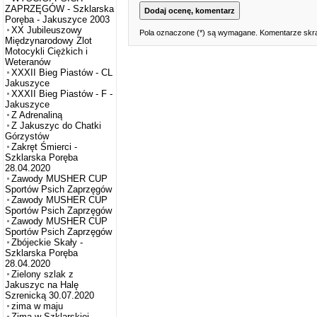
ZAPRZĘGÓW - Szklarska
Poręba - Jakuszyce 2003
XX Jubileuszowy
Pola oznaczone (*) są wymagane. Komentarze skra
Międzynarodowy Zlot
Motocykli Ciężkich i
Weteranów
XXXII Bieg Piastów - CL
Jakuszyce
XXXII Bieg Piastów - F -
Jakuszyce
Z Adrenaliną
Z Jakuszyc do Chatki
Górzystów
Zakręt Śmierci -
Szklarska Poręba
28.04.2020
Zawody MUSHER CUP
Sportów Psich Zaprzęgów
Zawody MUSHER CUP
Sportów Psich Zaprzęgów
Zawody MUSHER CUP
Sportów Psich Zaprzęgów
Zbójeckie Skały -
Szklarska Poręba
28.04.2020
Zielony szlak z
Jakuszyc na Halę
Szrenicką 30.07.2020
zima w maju
Zima w Szklarskiej