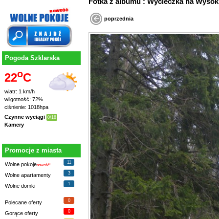
Fotka z albumu : Wycieczka na Wys
poprzednia
Pogoda Szklarska
o
22
C
wiatr: 1 km/h
wilgotność: 72%
ciśnienie: 1018hpa
Czynne wyciągi
0/18
Kamery
Promocje z miasta
11
Wolne pokoje
nowość!
3
Wolne apartamenty
1
Wolne domki
0
Polecane oferty
0
Gorące oferty