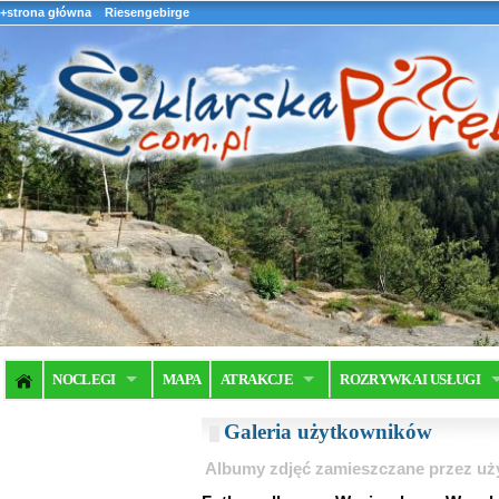
+strona główna
Riesengebirge
NOCLEGI
MAPA
ATRAKCJE
ROZRYWKA I USŁUGI
Galeria użytkowników
Albumy zdjęć zamieszczane przez u