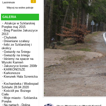
2
Lastminute
Więcej na
wolne pokoje
GALERIA
Atrakcje w Szklarskiej
Porębie maj 2015
Bieg Piastów Jakuszyce
2013
Chybotek
Drewniane szałasy
fotki ze Szklarskiej i
okolicy
Gwiazdy na Śniegu
Gwiazdy na śniegu
Idziemy na spacer na
Wysoki Kamień
Jakuszyce koniec 2008r
KARKONOSZE
Karkonosze
Kierunek Hala Szrenicka
...
Kochanówka i Wodospad
Szklarki 28.04.2020
Kościół pw. Bożego
Ciała
Moje miasto - Szklarska
Poręba
Na nartach - Dolina