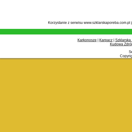
Korzystanie z serwisu www.szklarskaporeba.com.pl 
Karkonosze
|
Karpacz
|
Szklarska
Kudowa Zdrój
Se
Copyrig