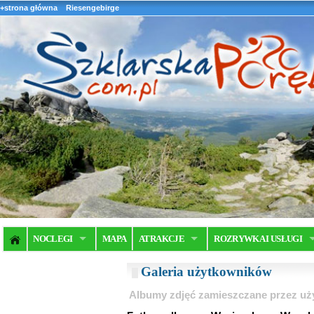
+strona główna
Riesengebirge
NOCLEGI
MAPA
ATRAKCJE
ROZRYWKA I USŁUGI
Galeria użytkowników
Albumy zdjęć zamieszczane przez u