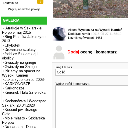
2
Lastminute
Więcej na
wolne pokoje
GALERIA
Atrakcje w Szklarskiej
Album:
Wycieczka na Wysoki Kamień
Porębie maj 2015
Dodał(a):
remik
| 2013-05-27 11:55:12
Bieg Piastów Jakuszyce
Licznik wyświetleń: 1451
2013
Chybotek
Drewniane szałasy
Dodaj
ocenę i komentarz
fotki ze Szklarskiej i
okolicy
Gwiazdy na śniegu
Gwiazdy na Śniegu
Imię lub nick
Idziemy na spacer na
Wysoki Kamień
Jakuszyce koniec 2008r
KARKONOSZE
Wpisz treść komentarza
Karkonosze
Kierunek Hala Szrenicka
...
Kochanówka i Wodospad
Szklarki 28.04.2020
Kościół pw. Bożego
Ciała
Moje miasto - Szklarska
Poręba
Na nartach - Dolina