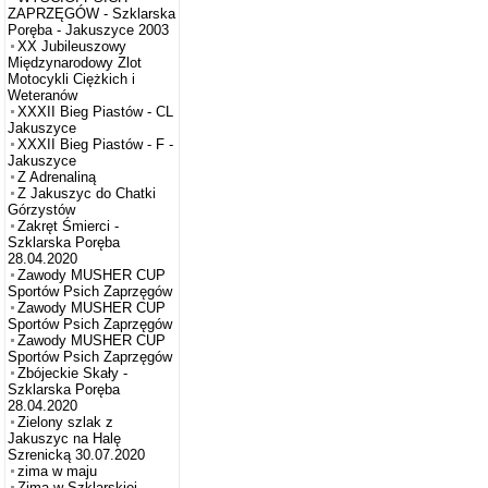
ZAPRZĘGÓW - Szklarska
Poręba - Jakuszyce 2003
XX Jubileuszowy
Międzynarodowy Zlot
Motocykli Ciężkich i
Weteranów
XXXII Bieg Piastów - CL
Jakuszyce
XXXII Bieg Piastów - F -
Jakuszyce
Z Adrenaliną
Z Jakuszyc do Chatki
Górzystów
Zakręt Śmierci -
Szklarska Poręba
28.04.2020
Zawody MUSHER CUP
Sportów Psich Zaprzęgów
Zawody MUSHER CUP
Sportów Psich Zaprzęgów
Zawody MUSHER CUP
Sportów Psich Zaprzęgów
Zbójeckie Skały -
Szklarska Poręba
28.04.2020
Zielony szlak z
Jakuszyc na Halę
Szrenicką 30.07.2020
zima w maju
Zima w Szklarskiej