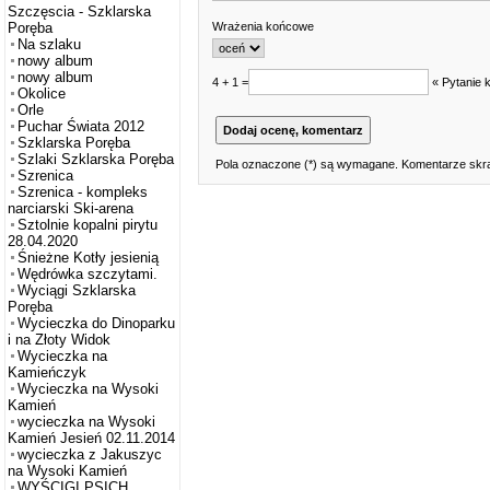
Szczęscia - Szklarska
Wrażenia końcowe
Poręba
Na szlaku
nowy album
nowy album
4 + 1 =
« Pytanie 
Okolice
Orle
Puchar Świata 2012
Szklarska Poręba
Szlaki Szklarska Poręba
Pola oznaczone (*) są wymagane. Komentarze skra
Szrenica
Szrenica - kompleks
narciarski Ski-arena
Sztolnie kopalni pirytu
28.04.2020
Śnieżne Kotły jesienią
Wędrówka szczytami.
Wyciągi Szklarska
Poręba
Wycieczka do Dinoparku
i na Złoty Widok
Wycieczka na
Kamieńczyk
Wycieczka na Wysoki
Kamień
wycieczka na Wysoki
Kamień Jesień 02.11.2014
wycieczka z Jakuszyc
na Wysoki Kamień
WYŚCIGI PSICH