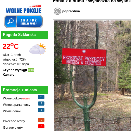
Fotka z albumu : Wycieczka na Wys
poprzednia
Pogoda Szklarska
o
22
C
wiatr: 1 km/h
wilgotność: 72%
ciśnienie: 1018hpa
Czynne wyciągi
0/18
Kamery
Promocje z miasta
11
Wolne pokoje
nowość!
3
Wolne apartamenty
1
Wolne domki
0
Polecane oferty
0
Gorące oferty