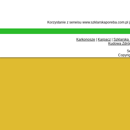
Korzystanie z serwisu www.szklarskaporeba.com.pl 
Karkonosze
|
Karpacz
|
Szklarska
Kudowa Zdrój
Se
Copyrig