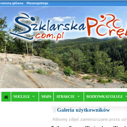
+strona główna
Riesengebirge
NOCLEGI
MAPA
ATRAKCJE
ROZRYWKA I USŁUGI
Galeria użytkowników
Albumy zdjęć zamieszczane przez u