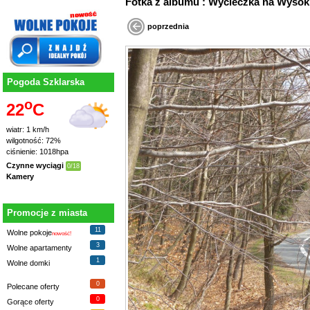
Fotka z albumu : Wycieczka na Wys
poprzednia
Pogoda Szklarska
o
22
C
wiatr: 1 km/h
wilgotność: 72%
ciśnienie: 1018hpa
Czynne wyciągi
0/18
Kamery
Promocje z miasta
11
Wolne pokoje
nowość!
3
Wolne apartamenty
1
Wolne domki
0
Polecane oferty
0
Gorące oferty