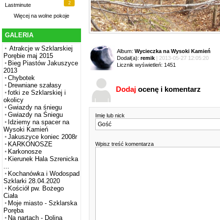
2
Lastminute
Więcej na
wolne pokoje
GALERIA
Atrakcje w Szklarskiej
Album:
Wycieczka na Wysoki Kamień
Porębie maj 2015
Dodał(a):
remik
| 2013-05-27 12:05:20
Bieg Piastów Jakuszyce
Licznik wyświetleń: 1451
2013
Chybotek
Drewniane szałasy
Dodaj
ocenę i komentarz
fotki ze Szklarskiej i
okolicy
Gwiazdy na śniegu
Gwiazdy na Śniegu
Imię lub nick
Idziemy na spacer na
Wysoki Kamień
Jakuszyce koniec 2008r
KARKONOSZE
Wpisz treść komentarza
Karkonosze
Kierunek Hala Szrenicka
...
Kochanówka i Wodospad
Szklarki 28.04.2020
Kościół pw. Bożego
Ciała
Moje miasto - Szklarska
Poręba
Na nartach - Dolina