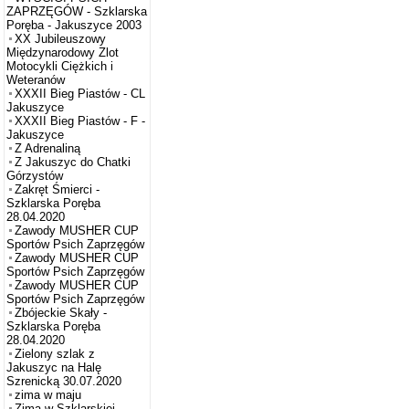
ZAPRZĘGÓW - Szklarska
Poręba - Jakuszyce 2003
XX Jubileuszowy
Międzynarodowy Zlot
Motocykli Ciężkich i
Weteranów
XXXII Bieg Piastów - CL
Jakuszyce
XXXII Bieg Piastów - F -
Jakuszyce
Z Adrenaliną
Z Jakuszyc do Chatki
Górzystów
Zakręt Śmierci -
Szklarska Poręba
28.04.2020
Zawody MUSHER CUP
Sportów Psich Zaprzęgów
Zawody MUSHER CUP
Sportów Psich Zaprzęgów
Zawody MUSHER CUP
Sportów Psich Zaprzęgów
Zbójeckie Skały -
Szklarska Poręba
28.04.2020
Zielony szlak z
Jakuszyc na Halę
Szrenicką 30.07.2020
zima w maju
Zima w Szklarskiej