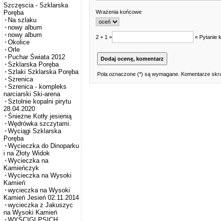
Szczęscia - Szklarska
Wrażenia końcowe
Poręba
Na szlaku
nowy album
nowy album
2 + 1 =
« Pytanie 
Okolice
Orle
Puchar Świata 2012
Szklarska Poręba
Szlaki Szklarska Poręba
Pola oznaczone (*) są wymagane. Komentarze skra
Szrenica
Szrenica - kompleks
narciarski Ski-arena
Sztolnie kopalni pirytu
28.04.2020
Śnieżne Kotły jesienią
Wędrówka szczytami.
Wyciągi Szklarska
Poręba
Wycieczka do Dinoparku
i na Złoty Widok
Wycieczka na
Kamieńczyk
Wycieczka na Wysoki
Kamień
wycieczka na Wysoki
Kamień Jesień 02.11.2014
wycieczka z Jakuszyc
na Wysoki Kamień
WYŚCIGI PSICH