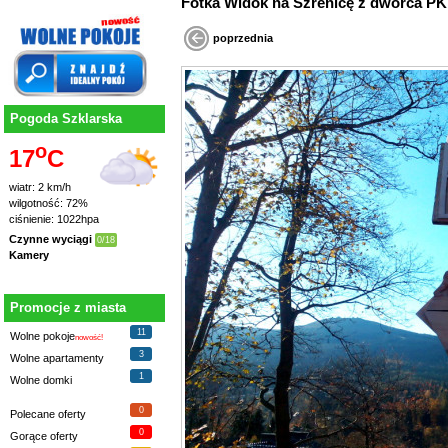
Fotka Widok na Szrenicę z dworca PK
poprzednia
Pogoda Szklarska
o
17
C
wiatr: 2 km/h
wilgotność: 72%
ciśnienie: 1022hpa
Czynne wyciągi
0/18
Kamery
Promocje z miasta
11
Wolne pokoje
nowość!
3
Wolne apartamenty
1
Wolne domki
0
Polecane oferty
0
Gorące oferty