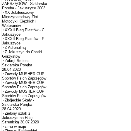
ZAPRZĘGÓW - Szklarska
Poręba - Jakuszyce 2003
XX Jubileuszowy
Międzynarodowy Zlot
Motocykli Ciężkich i
Weteranów
XXXII Bieg Piastów - CL
Jakuszyce
XXXII Bieg Piastów - F -
Jakuszyce
Z Adrenaliną
Z Jakuszyc do Chatki
Górzystów
Zakręt Śmierci -
Szklarska Poręba
28.04.2020
Zawody MUSHER CUP
Sportów Psich Zaprzęgów
Zawody MUSHER CUP
Sportów Psich Zaprzęgów
Zawody MUSHER CUP
Sportów Psich Zaprzęgów
Zbójeckie Skały -
Szklarska Poręba
28.04.2020
Zielony szlak z
Jakuszyc na Halę
Szrenicką 30.07.2020
zima w maju
Zima w Szklarskiej