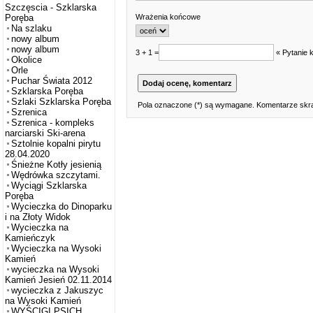
Szczęscia - Szklarska
Wrażenia końcowe
Poręba
Na szlaku
nowy album
nowy album
3 + 1 =
« Pytanie 
Okolice
Orle
Puchar Świata 2012
Szklarska Poręba
Szlaki Szklarska Poręba
Pola oznaczone (*) są wymagane. Komentarze skra
Szrenica
Szrenica - kompleks
narciarski Ski-arena
Sztolnie kopalni pirytu
28.04.2020
Śnieżne Kotły jesienią
Wędrówka szczytami.
Wyciągi Szklarska
Poręba
Wycieczka do Dinoparku
i na Złoty Widok
Wycieczka na
Kamieńczyk
Wycieczka na Wysoki
Kamień
wycieczka na Wysoki
Kamień Jesień 02.11.2014
wycieczka z Jakuszyc
na Wysoki Kamień
WYŚCIGI PSICH