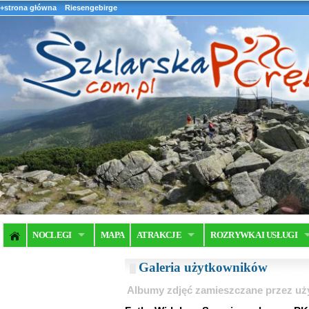
+strona główna
Riesengebirge
NOCLEGI
MAPA
ATRAKCJE
ROZRYWKA I USŁUGI
Galeria użytkowników
Albumy zdjęć zamieszczane przez u