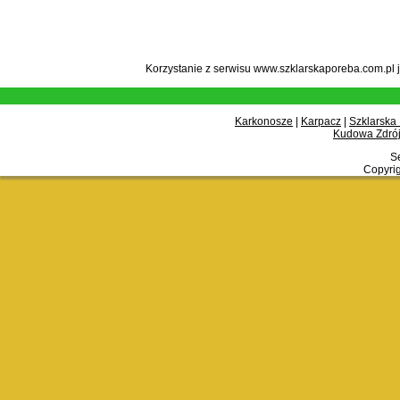
Korzystanie z serwisu www.szklarskaporeba.com.pl 
Karkonosze
|
Karpacz
|
Szklarska
Kudowa Zdrój
Se
Copyrig