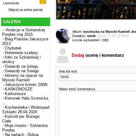
2
Lastminute
Więcej na
wolne pokoje
GALERIA
Atrakcje w Szklarskiej
Album:
wycieczka na Wysoki Kamień Jes
Porębie maj 2015
Dodał(a):
remik
| 2014-11-04 12:49:46
Bieg Piastów Jakuszyce
Licznik wyświetleń: 1982
2013
Chybotek
Drewniane szałasy
Dodaj
ocenę i komentarz
fotki ze Szklarskiej i
okolicy
Gwiazdy na śniegu
Gwiazdy na Śniegu
Imię lub nick
Idziemy na spacer na
Wysoki Kamień
Jakuszyce koniec 2008r
KARKONOSZE
Wpisz treść komentarza
Karkonosze
Kierunek Hala Szrenicka
...
Kochanówka i Wodospad
Szklarki 28.04.2020
Kościół pw. Bożego
Ciała
Moje miasto - Szklarska
Poręba
Na nartach - Dolina