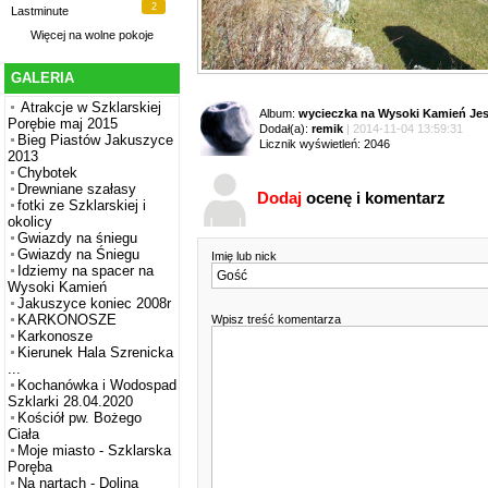
2
Lastminute
Więcej na
wolne pokoje
GALERIA
Atrakcje w Szklarskiej
Album:
wycieczka na Wysoki Kamień Jes
Porębie maj 2015
Dodał(a):
remik
| 2014-11-04 13:59:31
Bieg Piastów Jakuszyce
Licznik wyświetleń: 2046
2013
Chybotek
Drewniane szałasy
Dodaj
ocenę i komentarz
fotki ze Szklarskiej i
okolicy
Gwiazdy na śniegu
Gwiazdy na Śniegu
Imię lub nick
Idziemy na spacer na
Wysoki Kamień
Jakuszyce koniec 2008r
KARKONOSZE
Wpisz treść komentarza
Karkonosze
Kierunek Hala Szrenicka
...
Kochanówka i Wodospad
Szklarki 28.04.2020
Kościół pw. Bożego
Ciała
Moje miasto - Szklarska
Poręba
Na nartach - Dolina