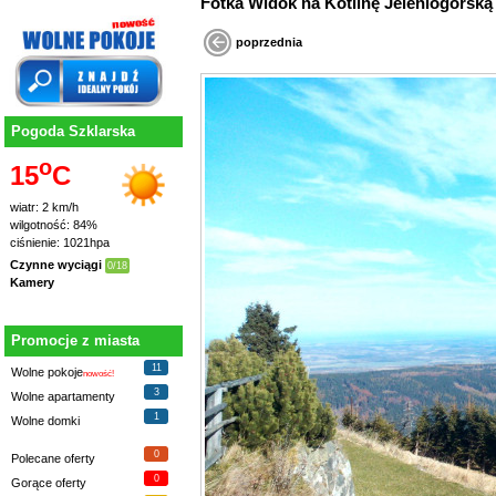
Fotka Widok na Kotlinę Jeleniogórską
poprzednia
Pogoda Szklarska
o
15
C
wiatr: 2 km/h
wilgotność: 84%
ciśnienie: 1021hpa
Czynne wyciągi
0/18
Kamery
Promocje z miasta
11
Wolne pokoje
nowość!
3
Wolne apartamenty
1
Wolne domki
0
Polecane oferty
0
Gorące oferty