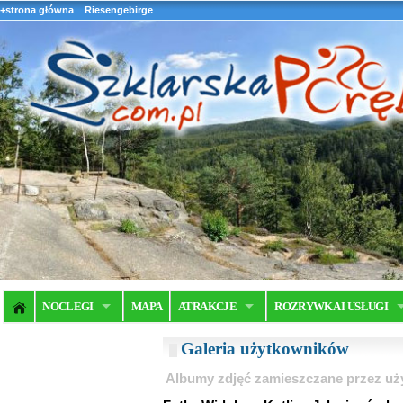
+strona główna
Riesengebirge
NOCLEGI
MAPA
ATRAKCJE
ROZRYWKA I USŁUGI
Galeria użytkowników
Albumy zdjęć zamieszczane przez u