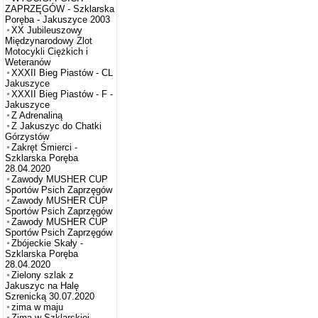
ZAPRZĘGÓW - Szklarska
Poręba - Jakuszyce 2003
XX Jubileuszowy
Międzynarodowy Zlot
Motocykli Ciężkich i
Weteranów
XXXII Bieg Piastów - CL
Jakuszyce
XXXII Bieg Piastów - F -
Jakuszyce
Z Adrenaliną
Z Jakuszyc do Chatki
Górzystów
Zakręt Śmierci -
Szklarska Poręba
28.04.2020
Zawody MUSHER CUP
Sportów Psich Zaprzęgów
Zawody MUSHER CUP
Sportów Psich Zaprzęgów
Zawody MUSHER CUP
Sportów Psich Zaprzęgów
Zbójeckie Skały -
Szklarska Poręba
28.04.2020
Zielony szlak z
Jakuszyc na Halę
Szrenicką 30.07.2020
zima w maju
Zima w Szklarskiej