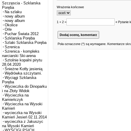
Szczęscia - Szklarska
Wrażenia końcowe
Poręba
Na szlaku
nowy album
nowy album
1 + 2 =
« Pytanie 
Okolice
Orle
Puchar Świata 2012
Szklarska Poręba
Szlaki Szklarska Poręba
Pola oznaczone (*) są wymagane. Komentarze skra
Szrenica
Szrenica - kompleks
narciarski Ski-arena
Sztolnie kopalni pirytu
28.04.2020
Śnieżne Kotły jesienią
Wędrówka szczytami.
Wyciągi Szklarska
Poręba
Wycieczka do Dinoparku
i na Złoty Widok
Wycieczka na
Kamieńczyk
Wycieczka na Wysoki
Kamień
wycieczka na Wysoki
Kamień Jesień 02.11.2014
wycieczka z Jakuszyc
na Wysoki Kamień
WYŚCIGI PSICH