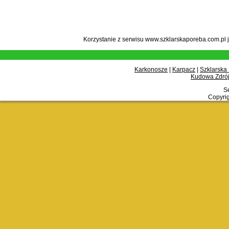
Korzystanie z serwisu www.szklarskaporeba.com.pl 
Karkonosze
|
Karpacz
|
Szklarska
Kudowa Zdrój
Se
Copyrig