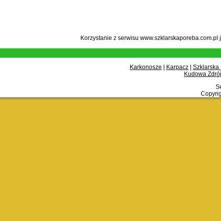
Korzystanie z serwisu www.szklarskaporeba.com.pl 
Karkonosze
|
Karpacz
|
Szklarska
Kudowa Zdrój
Se
Copyrig