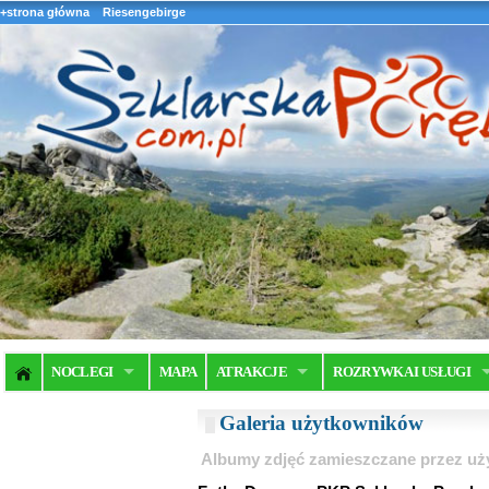
+strona główna
Riesengebirge
NOCLEGI
MAPA
ATRAKCJE
ROZRYWKA I USŁUGI
Galeria użytkowników
Albumy zdjęć zamieszczane przez u