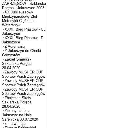
ZAPRZĘGÓW - Szklarska
Poręba - Jakuszyce 2003
XX Jubileuszowy
Międzynarodowy Zlot
Motocykli Ciężkich i
Weteranów
XXXII Bieg Piastów - CL
Jakuszyce
XXXII Bieg Piastów - F -
Jakuszyce
Z Adrenaliną
Z Jakuszyc do Chatki
Górzystów
Zakręt Śmierci -
Szklarska Poręba
28.04.2020
Zawody MUSHER CUP
Sportów Psich Zaprzęgów
Zawody MUSHER CUP
Sportów Psich Zaprzęgów
Zawody MUSHER CUP
Sportów Psich Zaprzęgów
Zbójeckie Skały -
Szklarska Poręba
28.04.2020
Zielony szlak z
Jakuszyc na Halę
Szrenicką 30.07.2020
zima w maju
Zima w Szklarskiej