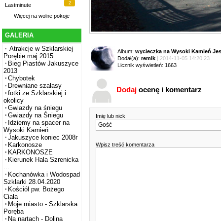
2
Lastminute
Więcej na
wolne pokoje
GALERIA
Atrakcje w Szklarskiej
Album:
wycieczka na Wysoki Kamień Jes
Porębie maj 2015
Dodał(a):
remik
| 2014-11-05 14:20:23
Bieg Piastów Jakuszyce
Licznik wyświetleń: 1663
2013
Chybotek
Drewniane szałasy
Dodaj
ocenę i komentarz
fotki ze Szklarskiej i
okolicy
Gwiazdy na śniegu
Gwiazdy na Śniegu
Imię lub nick
Idziemy na spacer na
Wysoki Kamień
Jakuszyce koniec 2008r
Karkonosze
Wpisz treść komentarza
KARKONOSZE
Kierunek Hala Szrenicka
...
Kochanówka i Wodospad
Szklarki 28.04.2020
Kościół pw. Bożego
Ciała
Moje miasto - Szklarska
Poręba
Na nartach - Dolina