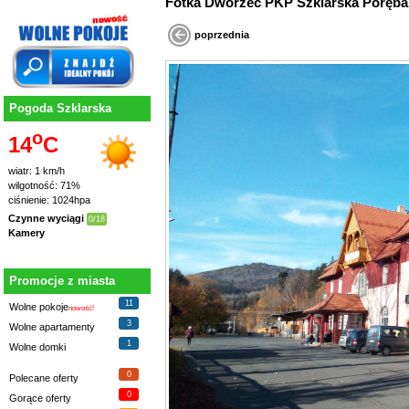
Fotka Dworzec PKP Szklarska Poręba 
poprzednia
Pogoda Szklarska
o
14
C
wiatr: 1 km/h
wilgotność: 71%
ciśnienie: 1024hpa
Czynne wyciągi
0/18
Kamery
Promocje z miasta
11
Wolne pokoje
nowość!
3
Wolne apartamenty
1
Wolne domki
0
Polecane oferty
0
Gorące oferty