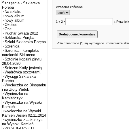
Szczęscia - Szklarska
Wrażenia końcowe
Poręba
Na szlaku
nowy album
nowy album
1 + 2 =
« Pytanie 
Okolice
Orle
Puchar Świata 2012
Szklarska Poręba
Szlaki Szklarska Poręba
Pola oznaczone (*) są wymagane. Komentarze skra
Szrenica
Szrenica - kompleks
narciarski Ski-arena
Sztolnie kopalni pirytu
28.04.2020
Śnieżne Kotły jesienią
Wędrówka szczytami.
Wyciągi Szklarska
Poręba
Wycieczka do Dinoparku
i na Złoty Widok
Wycieczka na
Kamieńczyk
Wycieczka na Wysoki
Kamień
wycieczka na Wysoki
Kamień Jesień 02.11.2014
wycieczka z Jakuszyc
na Wysoki Kamień
WYŚCIGI PSICH