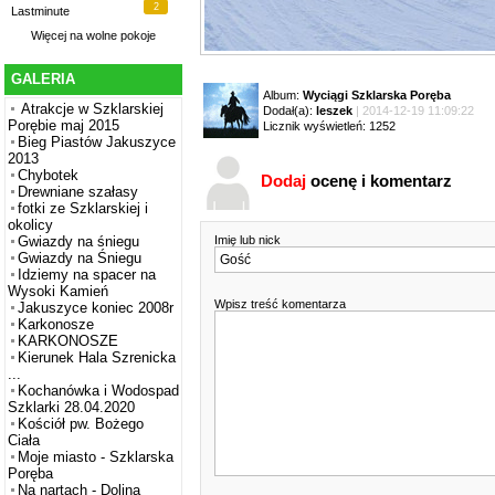
2
Lastminute
Więcej na
wolne pokoje
GALERIA
Album:
Wyciągi Szklarska Poręba
Atrakcje w Szklarskiej
Dodał(a):
leszek
| 2014-12-19 11:09:22
Porębie maj 2015
Licznik wyświetleń: 1252
Bieg Piastów Jakuszyce
2013
Chybotek
Dodaj
ocenę i komentarz
Drewniane szałasy
fotki ze Szklarskiej i
okolicy
Imię lub nick
Gwiazdy na śniegu
Gwiazdy na Śniegu
Idziemy na spacer na
Wysoki Kamień
Wpisz treść komentarza
Jakuszyce koniec 2008r
Karkonosze
KARKONOSZE
Kierunek Hala Szrenicka
...
Kochanówka i Wodospad
Szklarki 28.04.2020
Kościół pw. Bożego
Ciała
Moje miasto - Szklarska
Poręba
Na nartach - Dolina