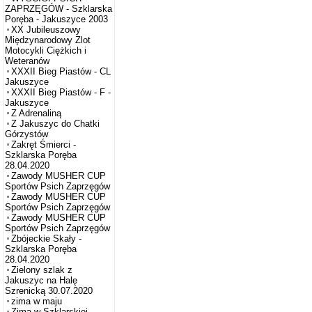
ZAPRZĘGÓW - Szklarska
Poręba - Jakuszyce 2003
XX Jubileuszowy
Międzynarodowy Zlot
Motocykli Ciężkich i
Weteranów
XXXII Bieg Piastów - CL
Jakuszyce
XXXII Bieg Piastów - F -
Jakuszyce
Z Adrenaliną
Z Jakuszyc do Chatki
Górzystów
Zakręt Śmierci -
Szklarska Poręba
28.04.2020
Zawody MUSHER CUP
Sportów Psich Zaprzęgów
Zawody MUSHER CUP
Sportów Psich Zaprzęgów
Zawody MUSHER CUP
Sportów Psich Zaprzęgów
Zbójeckie Skały -
Szklarska Poręba
28.04.2020
Zielony szlak z
Jakuszyc na Halę
Szrenicką 30.07.2020
zima w maju
Zima w Szklarskiej