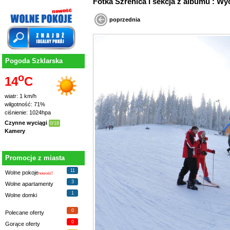
Fotka Szrenica I sekcja z albumu : Wy
poprzednia
Pogoda Szklarska
o
14
C
wiatr: 1 km/h
wilgotność: 71%
ciśnienie: 1024hpa
Czynne wyciągi
0/18
Kamery
Promocje z miasta
11
Wolne pokoje
nowość!
3
Wolne apartamenty
1
Wolne domki
0
Polecane oferty
0
Gorące oferty