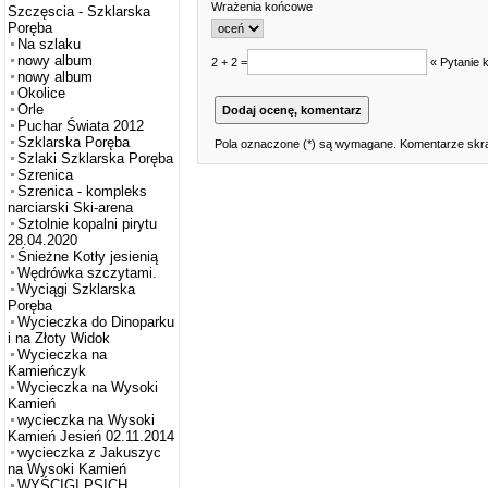
Wrażenia końcowe
Szczęscia - Szklarska
Poręba
Na szlaku
nowy album
2 + 2 =
« Pytanie 
nowy album
Okolice
Orle
Puchar Świata 2012
Szklarska Poręba
Pola oznaczone (*) są wymagane. Komentarze skra
Szlaki Szklarska Poręba
Szrenica
Szrenica - kompleks
narciarski Ski-arena
Sztolnie kopalni pirytu
28.04.2020
Śnieżne Kotły jesienią
Wędrówka szczytami.
Wyciągi Szklarska
Poręba
Wycieczka do Dinoparku
i na Złoty Widok
Wycieczka na
Kamieńczyk
Wycieczka na Wysoki
Kamień
wycieczka na Wysoki
Kamień Jesień 02.11.2014
wycieczka z Jakuszyc
na Wysoki Kamień
WYŚCIGI PSICH