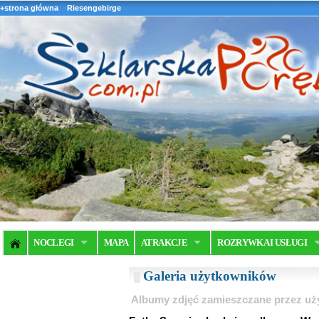
+strona główna
Riesengebirge
NOCLEGI
MAPA
ATRAKCJE
ROZRYWKA I USŁUGI
Galeria użytkowników
Albumy zdjęć zamieszczane przez u