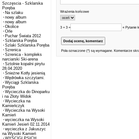
Szczęscia - Szklarska
Poręba
Wrażenia końcowe
Na szlaku
nowy album
nowy album
Okolice
3 + 3 =
« Pytanie 
Orle
Puchar Świata 2012
Szklarska Poręba
Szlaki Szklarska Poręba
Szrenica
Pola oznaczone (*) są wymagane. Komentarze skra
Szrenica - kompleks
narciarski Ski-arena
Sztolnie kopalni pirytu
28.04.2020
Śnieżne Kotły jesienią
Wędrówka szczytami.
Wyciągi Szklarska
Poręba
Wycieczka do Dinoparku
i na Złoty Widok
Wycieczka na
Kamieńczyk
Wycieczka na Wysoki
Kamień
wycieczka na Wysoki
Kamień Jesień 02.11.2014
wycieczka z Jakuszyc
na Wysoki Kamień
WYŚCIGI PSICH