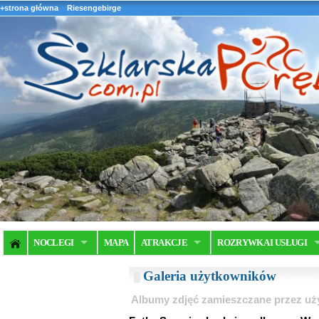
+strona główna
Riesengebirge
NOCLEGI
MAPA
ATRAKCJE
ROZRYWKA I USŁUGI
Galeria użytkowników
Albumy zdjęć zamieszczane przez u