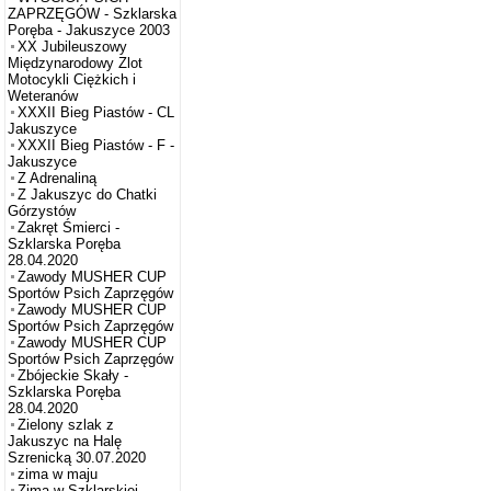
ZAPRZĘGÓW - Szklarska
Poręba - Jakuszyce 2003
XX Jubileuszowy
Międzynarodowy Zlot
Motocykli Ciężkich i
Weteranów
XXXII Bieg Piastów - CL
Jakuszyce
XXXII Bieg Piastów - F -
Jakuszyce
Z Adrenaliną
Z Jakuszyc do Chatki
Górzystów
Zakręt Śmierci -
Szklarska Poręba
28.04.2020
Zawody MUSHER CUP
Sportów Psich Zaprzęgów
Zawody MUSHER CUP
Sportów Psich Zaprzęgów
Zawody MUSHER CUP
Sportów Psich Zaprzęgów
Zbójeckie Skały -
Szklarska Poręba
28.04.2020
Zielony szlak z
Jakuszyc na Halę
Szrenicką 30.07.2020
zima w maju
Zima w Szklarskiej