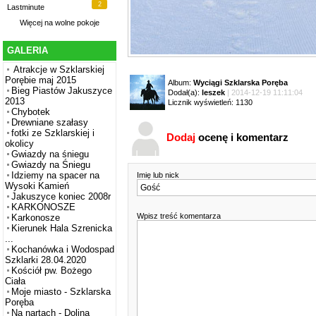
2
Lastminute
Więcej na
wolne pokoje
GALERIA
Atrakcje w Szklarskiej
Porębie maj 2015
Album:
Wyciągi Szklarska Poręba
Bieg Piastów Jakuszyce
Dodał(a):
leszek
| 2014-12-19 11:11:04
2013
Licznik wyświetleń: 1130
Chybotek
Drewniane szałasy
fotki ze Szklarskiej i
Dodaj
ocenę i komentarz
okolicy
Gwiazdy na śniegu
Gwiazdy na Śniegu
Idziemy na spacer na
Imię lub nick
Wysoki Kamień
Jakuszyce koniec 2008r
KARKONOSZE
Wpisz treść komentarza
Karkonosze
Kierunek Hala Szrenicka
...
Kochanówka i Wodospad
Szklarki 28.04.2020
Kościół pw. Bożego
Ciała
Moje miasto - Szklarska
Poręba
Na nartach - Dolina