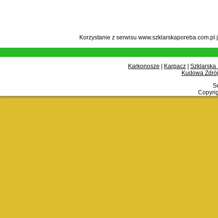
Korzystanie z serwisu www.szklarskaporeba.com.pl 
Karkonosze
|
Karpacz
|
Szklarska
Kudowa Zdrój
Se
Copyrig