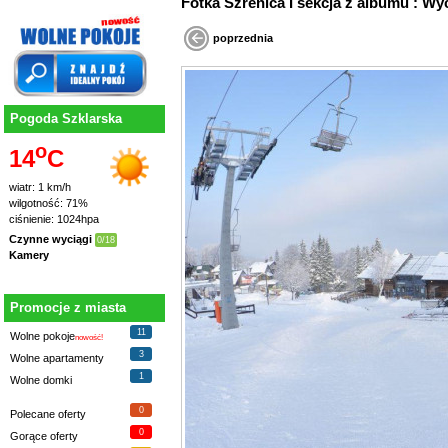
Fotka Szrenica I sekcja z albumu : Wy
poprzednia
Pogoda Szklarska
o
14
C
wiatr: 1 km/h
wilgotność: 71%
ciśnienie: 1024hpa
Czynne wyciągi
0/18
Kamery
Promocje z miasta
11
Wolne pokoje
nowość!
3
Wolne apartamenty
1
Wolne domki
0
Polecane oferty
0
Gorące oferty