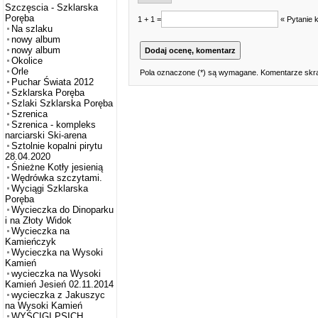
Szczęscia - Szklarska
Poręba
1 + 1 =
« Pytanie 
Na szlaku
nowy album
nowy album
Okolice
Orle
Pola oznaczone (*) są wymagane. Komentarze skra
Puchar Świata 2012
Szklarska Poręba
Szlaki Szklarska Poręba
Szrenica
Szrenica - kompleks
narciarski Ski-arena
Sztolnie kopalni pirytu
28.04.2020
Śnieżne Kotły jesienią
Wędrówka szczytami.
Wyciągi Szklarska
Poręba
Wycieczka do Dinoparku
i na Złoty Widok
Wycieczka na
Kamieńczyk
Wycieczka na Wysoki
Kamień
wycieczka na Wysoki
Kamień Jesień 02.11.2014
wycieczka z Jakuszyc
na Wysoki Kamień
WYŚCIGI PSICH