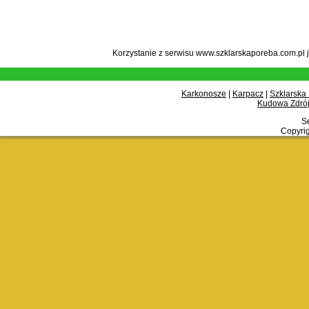
Korzystanie z serwisu www.szklarskaporeba.com.pl 
Karkonosze
|
Karpacz
|
Szklarska
Kudowa Zdrój
Se
Copyrig