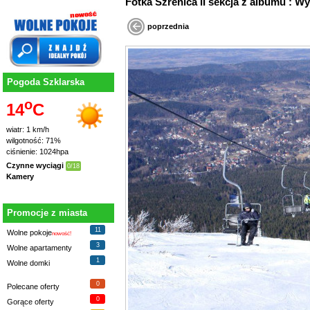
Fotka Szrenica II sekcja z albumu : W
poprzednia
Pogoda Szklarska
o
14
C
wiatr: 1 km/h
wilgotność: 71%
ciśnienie: 1024hpa
Czynne wyciągi
0/18
Kamery
Promocje z miasta
11
Wolne pokoje
nowość!
3
Wolne apartamenty
1
Wolne domki
0
Polecane oferty
0
Gorące oferty