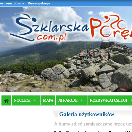
+strona główna
Riesengebirge
NOCLEGI
MAPA
ATRAKCJE
ROZRYWKA I USŁUGI
Galeria użytkowników
Albumy zdjęć zamieszczane przez u