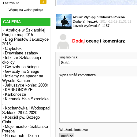
2
Lastminute
Więcej na
wolne pokoje
Album:
Wyciągi Szklarska Poręba
Dodał(a):
leszek
| 2014-12-19 11:31:31
GALERIA
Licznik wyświetleń: 1157
Atrakcje w Szklarskiej
Porębie maj 2015
Bieg Piastów Jakuszyce
Dodaj
ocenę i komentarz
2013
Chybotek
Drewniane szałasy
Imię lub nick
fotki ze Szklarskiej i
okolicy
Gwiazdy na śniegu
Gwiazdy na Śniegu
Wpisz treść komentarza
Idziemy na spacer na
Wysoki Kamień
Jakuszyce koniec 2008r
KARKONOSZE
Karkonosze
Kierunek Hala Szrenicka
...
Kochanówka i Wodospad
Szklarki 28.04.2020
Kościół pw. Bożego
Ciała
Moje miasto - Szklarska
Wrażenia końcowe
Poręba
Na nartach - Dolina