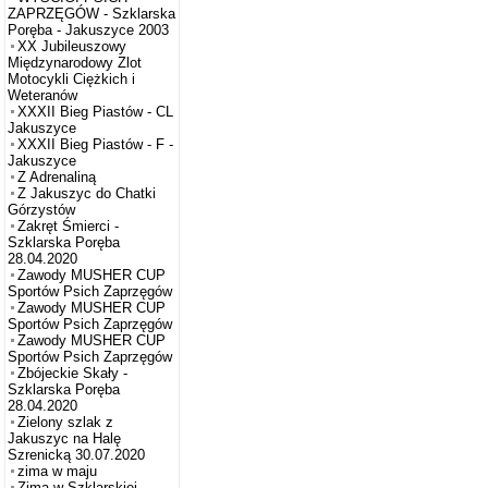
ZAPRZĘGÓW - Szklarska
Poręba - Jakuszyce 2003
XX Jubileuszowy
Międzynarodowy Zlot
Motocykli Ciężkich i
Weteranów
XXXII Bieg Piastów - CL
Jakuszyce
XXXII Bieg Piastów - F -
Jakuszyce
Z Adrenaliną
Z Jakuszyc do Chatki
Górzystów
Zakręt Śmierci -
Szklarska Poręba
28.04.2020
Zawody MUSHER CUP
Sportów Psich Zaprzęgów
Zawody MUSHER CUP
Sportów Psich Zaprzęgów
Zawody MUSHER CUP
Sportów Psich Zaprzęgów
Zbójeckie Skały -
Szklarska Poręba
28.04.2020
Zielony szlak z
Jakuszyc na Halę
Szrenicką 30.07.2020
zima w maju
Zima w Szklarskiej