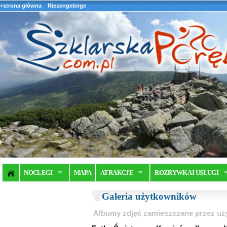
+strona główna
Riesengebirge
NOCLEGI
MAPA
ATRAKCJE
ROZRYWKA I USŁUGI
Galeria użytkowników
Albumy zdjęć zamieszczane przez u