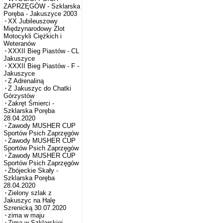
ZAPRZĘGÓW - Szklarska
Poręba - Jakuszyce 2003
XX Jubileuszowy
Międzynarodowy Zlot
Motocykli Ciężkich i
Weteranów
XXXII Bieg Piastów - CL
Jakuszyce
XXXII Bieg Piastów - F -
Jakuszyce
Z Adrenaliną
Z Jakuszyc do Chatki
Górzystów
Zakręt Śmierci -
Szklarska Poręba
28.04.2020
Zawody MUSHER CUP
Sportów Psich Zaprzęgów
Zawody MUSHER CUP
Sportów Psich Zaprzęgów
Zawody MUSHER CUP
Sportów Psich Zaprzęgów
Zbójeckie Skały -
Szklarska Poręba
28.04.2020
Zielony szlak z
Jakuszyc na Halę
Szrenicką 30.07.2020
zima w maju
Zima w Szklarskiej