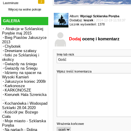
2
Lastminute
Więcej na
wolne pokoje
Album:
Wyciągi Szklarska Poręba
Dodał(a):
leszek
| 2014-12-19 11:53:37
GALERIA
Licznik wyświetleń: 1378
Atrakcje w Szklarskiej
Porębie maj 2015
Bieg Piastów Jakuszyce
Dodaj
ocenę i komentarz
2013
Chybotek
Drewniane szałasy
Imię lub nick
fotki ze Szklarskiej i
okolicy
Gwiazdy na śniegu
Gwiazdy na Śniegu
Wpisz treść komentarza
Idziemy na spacer na
Wysoki Kamień
Jakuszyce koniec 2008r
Karkonosze
KARKONOSZE
Kierunek Hala Szrenicka
...
Kochanówka i Wodospad
Szklarki 28.04.2020
Kościół pw. Bożego
Ciała
Moje miasto - Szklarska
Wrażenia końcowe
Poręba
Na nartach - Dolina