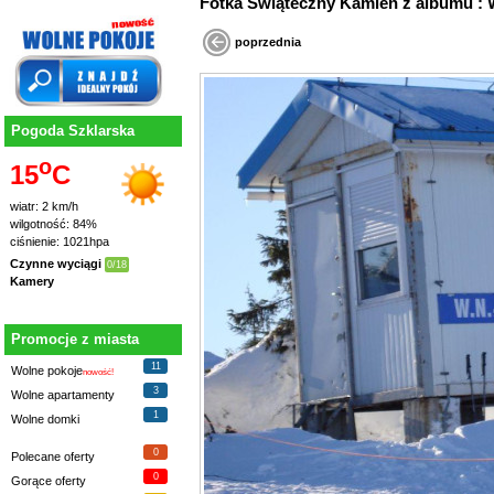
Fotka Świąteczny Kamień z albumu : 
poprzednia
Pogoda Szklarska
o
15
C
wiatr: 2 km/h
wilgotność: 84%
ciśnienie: 1021hpa
Czynne wyciągi
0/18
Kamery
Promocje z miasta
11
Wolne pokoje
nowość!
3
Wolne apartamenty
1
Wolne domki
0
Polecane oferty
0
Gorące oferty