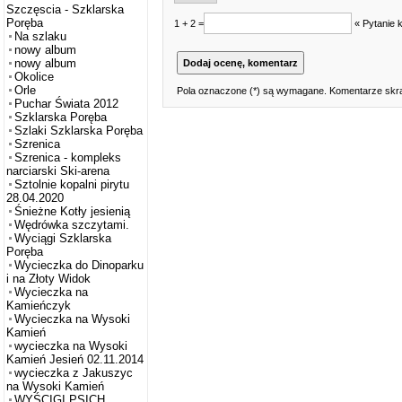
Szczęscia - Szklarska
Poręba
1 + 2 =
« Pytanie 
Na szlaku
nowy album
nowy album
Okolice
Orle
Pola oznaczone (*) są wymagane. Komentarze skra
Puchar Świata 2012
Szklarska Poręba
Szlaki Szklarska Poręba
Szrenica
Szrenica - kompleks
narciarski Ski-arena
Sztolnie kopalni pirytu
28.04.2020
Śnieżne Kotły jesienią
Wędrówka szczytami.
Wyciągi Szklarska
Poręba
Wycieczka do Dinoparku
i na Złoty Widok
Wycieczka na
Kamieńczyk
Wycieczka na Wysoki
Kamień
wycieczka na Wysoki
Kamień Jesień 02.11.2014
wycieczka z Jakuszyc
na Wysoki Kamień
WYŚCIGI PSICH