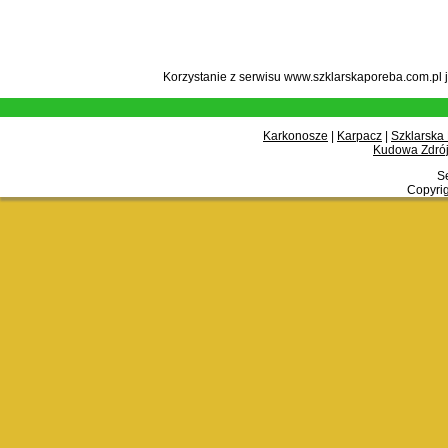
Korzystanie z serwisu www.szklarskaporeba.com.pl 
Karkonosze
|
Karpacz
|
Szklarska
Kudowa Zdrój
Se
Copyrig