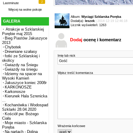
2
Lastminute
Więcej na
wolne pokoje
Album:
Wyciągi Szklarska Poręba
Dodał(a):
leszek
| 2014-12-19 12:46:18
GALERIA
Licznik wyświetleń: 1263
Atrakcje w Szklarskiej
Porębie maj 2015
Bieg Piastów Jakuszyce
Dodaj
ocenę i komentarz
2013
Chybotek
Drewniane szałasy
Imię lub nick
fotki ze Szklarskiej i
okolicy
Gwiazdy na Śniegu
Gwiazdy na śniegu
Wpisz treść komentarza
Idziemy na spacer na
Wysoki Kamień
Jakuszyce koniec 2008r
KARKONOSZE
Karkonosze
Kierunek Hala Szrenicka
...
Kochanówka i Wodospad
Szklarki 28.04.2020
Kościół pw. Bożego
Ciała
Moje miasto - Szklarska
Wrażenia końcowe
Poręba
Na nartach - Dolina