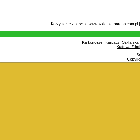
Korzystanie z serwisu www.szklarskaporeba.com.pl 
Karkonosze
|
Karpacz
|
Szklarska
Kudowa Zdrój
Se
Copyrig