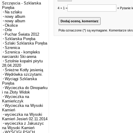
Szczęscia - Szklarska
Poręba
4 + 1 =
« Pytanie 
Na szlaku
nowy album
nowy album
Okolice
Orle
Pola oznaczone (*) są wymagane. Komentarze skra
Puchar Świata 2012
Szklarska Poręba
Szlaki Szklarska Poręba
Szrenica
Szrenica - kompleks
narciarski Ski-arena
Sztolnie kopalni pirytu
28.04.2020
Śnieżne Kotły jesienią
Wędrówka szczytami.
Wyciągi Szklarska
Poręba
Wycieczka do Dinoparku
i na Złoty Widok
Wycieczka na
Kamieńczyk
Wycieczka na Wysoki
Kamień
wycieczka na Wysoki
Kamień Jesień 02.11.2014
wycieczka z Jakuszyc
na Wysoki Kamień
WYŚCIGI PSICH