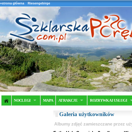
+strona główna
Riesengebirge
NOCLEGI
MAPA
ATRAKCJE
ROZRYWKA I USŁUGI
Galeria użytkowników
Albumy zdjęć zamieszczane przez u