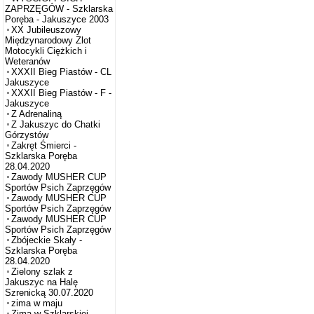
ZAPRZĘGÓW - Szklarska
Poręba - Jakuszyce 2003
XX Jubileuszowy
Międzynarodowy Zlot
Motocykli Ciężkich i
Weteranów
XXXII Bieg Piastów - CL
Jakuszyce
XXXII Bieg Piastów - F -
Jakuszyce
Z Adrenaliną
Z Jakuszyc do Chatki
Górzystów
Zakręt Śmierci -
Szklarska Poręba
28.04.2020
Zawody MUSHER CUP
Sportów Psich Zaprzęgów
Zawody MUSHER CUP
Sportów Psich Zaprzęgów
Zawody MUSHER CUP
Sportów Psich Zaprzęgów
Zbójeckie Skały -
Szklarska Poręba
28.04.2020
Zielony szlak z
Jakuszyc na Halę
Szrenicką 30.07.2020
zima w maju
Zima w Szklarskiej