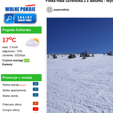
Fotka Hala Szrenicka 2 z albumu : Wy
poprzednia
Pogoda Szklarska
o
17
C
wiatr: 2 km/h
wilgotność: 72%
ciśnienie: 1022hpa
Czynne wyciągi
0/18
Kamery
Promocje z miasta
11
Wolne pokoje
nowość!
3
Wolne apartamenty
1
Wolne domki
0
Polecane oferty
0
Gorące oferty