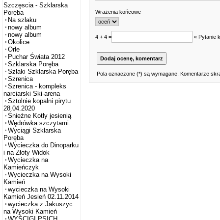
Szczęscia - Szklarska
Wrażenia końcowe
Poręba
Na szlaku
nowy album
nowy album
4 + 4 =
« Pytanie 
Okolice
Orle
Puchar Świata 2012
Szklarska Poręba
Szlaki Szklarska Poręba
Pola oznaczone (*) są wymagane. Komentarze skra
Szrenica
Szrenica - kompleks
narciarski Ski-arena
Sztolnie kopalni pirytu
28.04.2020
Śnieżne Kotły jesienią
Wędrówka szczytami.
Wyciągi Szklarska
Poręba
Wycieczka do Dinoparku
i na Złoty Widok
Wycieczka na
Kamieńczyk
Wycieczka na Wysoki
Kamień
wycieczka na Wysoki
Kamień Jesień 02.11.2014
wycieczka z Jakuszyc
na Wysoki Kamień
WYŚCIGI PSICH