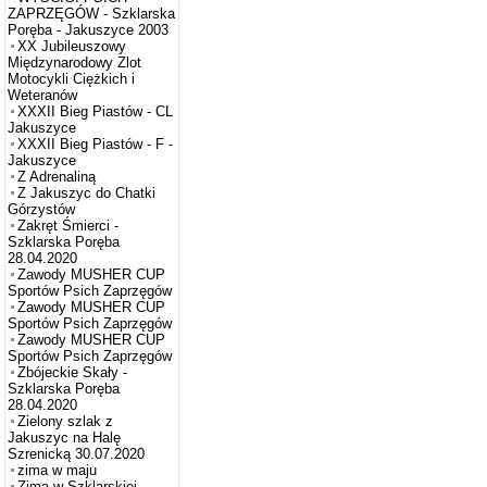
ZAPRZĘGÓW - Szklarska
Poręba - Jakuszyce 2003
XX Jubileuszowy
Międzynarodowy Zlot
Motocykli Ciężkich i
Weteranów
XXXII Bieg Piastów - CL
Jakuszyce
XXXII Bieg Piastów - F -
Jakuszyce
Z Adrenaliną
Z Jakuszyc do Chatki
Górzystów
Zakręt Śmierci -
Szklarska Poręba
28.04.2020
Zawody MUSHER CUP
Sportów Psich Zaprzęgów
Zawody MUSHER CUP
Sportów Psich Zaprzęgów
Zawody MUSHER CUP
Sportów Psich Zaprzęgów
Zbójeckie Skały -
Szklarska Poręba
28.04.2020
Zielony szlak z
Jakuszyc na Halę
Szrenicką 30.07.2020
zima w maju
Zima w Szklarskiej