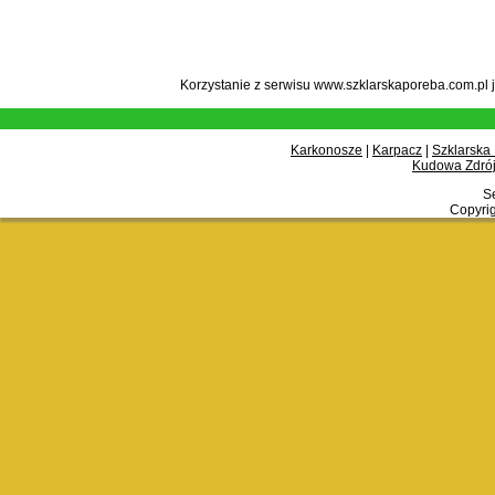
Korzystanie z serwisu www.szklarskaporeba.com.pl 
Karkonosze
|
Karpacz
|
Szklarska
Kudowa Zdrój
Se
Copyrig