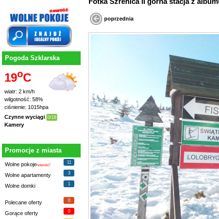
Fotka Szrenica II górna stacja z albu
poprzednia
Pogoda Szklarska
o
19
C
wiatr: 2 km/h
wilgotność: 58%
ciśnienie: 1015hpa
Czynne wyciągi
0/18
Kamery
Promocje z miasta
11
Wolne pokoje
nowość!
3
Wolne apartamenty
1
Wolne domki
0
Polecane oferty
0
Gorące oferty