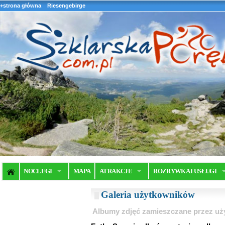
+strona główna
Riesengebirge
NOCLEGI
MAPA
ATRAKCJE
ROZRYWKA I USŁUGI
Galeria użytkowników
Albumy zdjęć zamieszczane przez u