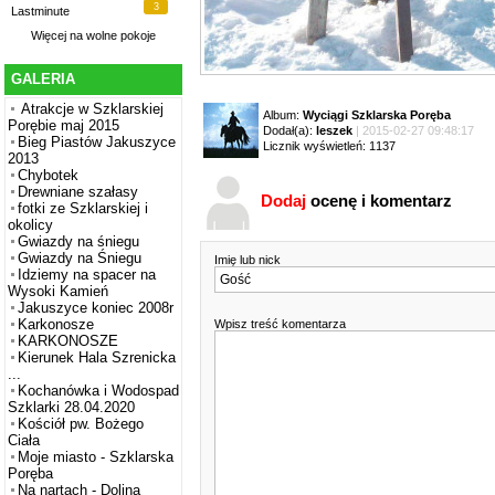
3
Lastminute
Więcej na
wolne pokoje
GALERIA
Atrakcje w Szklarskiej
Album:
Wyciągi Szklarska Poręba
Porębie maj 2015
Dodał(a):
leszek
| 2015-02-27 09:48:17
Bieg Piastów Jakuszyce
Licznik wyświetleń: 1137
2013
Chybotek
Drewniane szałasy
Dodaj
ocenę i komentarz
fotki ze Szklarskiej i
okolicy
Gwiazdy na śniegu
Gwiazdy na Śniegu
Imię lub nick
Idziemy na spacer na
Wysoki Kamień
Jakuszyce koniec 2008r
Karkonosze
Wpisz treść komentarza
KARKONOSZE
Kierunek Hala Szrenicka
...
Kochanówka i Wodospad
Szklarki 28.04.2020
Kościół pw. Bożego
Ciała
Moje miasto - Szklarska
Poręba
Na nartach - Dolina