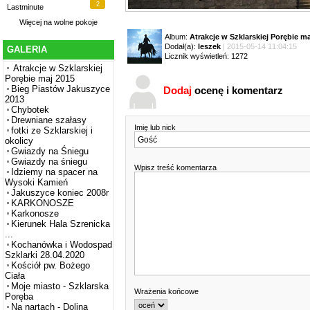
2
Lastminute
Więcej na
wolne pokoje
Album:
Atrakcje w Szklarskiej Porębie m
Dodał(a):
leszek
| 2015-05-14 11:04:15
GALERIA
Licznik wyświetleń: 1272
Atrakcje w Szklarskiej
Porębie maj 2015
Bieg Piastów Jakuszyce
Dodaj
ocenę i komentarz
2013
Chybotek
Drewniane szałasy
Imię lub nick
fotki ze Szklarskiej i
okolicy
Gwiazdy na Śniegu
Gwiazdy na śniegu
Wpisz treść komentarza
Idziemy na spacer na
Wysoki Kamień
Jakuszyce koniec 2008r
KARKONOSZE
Karkonosze
Kierunek Hala Szrenicka
...
Kochanówka i Wodospad
Szklarki 28.04.2020
Kościół pw. Bożego
Ciała
Moje miasto - Szklarska
Wrażenia końcowe
Poręba
Na nartach - Dolina