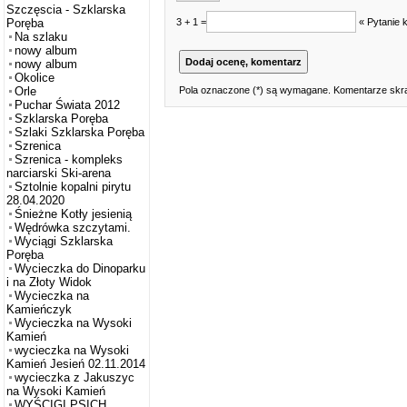
Szczęscia - Szklarska
3 + 1 =
« Pytanie 
Poręba
Na szlaku
nowy album
nowy album
Okolice
Pola oznaczone (*) są wymagane. Komentarze skra
Orle
Puchar Świata 2012
Szklarska Poręba
Szlaki Szklarska Poręba
Szrenica
Szrenica - kompleks
narciarski Ski-arena
Sztolnie kopalni pirytu
28.04.2020
Śnieżne Kotły jesienią
Wędrówka szczytami.
Wyciągi Szklarska
Poręba
Wycieczka do Dinoparku
i na Złoty Widok
Wycieczka na
Kamieńczyk
Wycieczka na Wysoki
Kamień
wycieczka na Wysoki
Kamień Jesień 02.11.2014
wycieczka z Jakuszyc
na Wysoki Kamień
WYŚCIGI PSICH