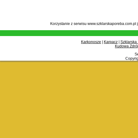
Korzystanie z serwisu www.szklarskaporeba.com.pl 
Karkonosze
|
Karpacz
|
Szklarska
Kudowa Zdrój
Se
Copyrig