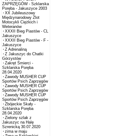
ZAPRZĘGÓW - Szklarska
Poręba - Jakuszyce 2003
XX Jubileuszowy
Międzynarodowy Zlot
Motocykli Ciężkich i
Weteranów
XXXII Bieg Piastów - CL
Jakuszyce
XXXII Bieg Piastów - F -
Jakuszyce
Z Adrenaliną
Z Jakuszyc do Chatki
Górzystów
Zakręt Śmierci -
Szklarska Poręba
28.04.2020
Zawody MUSHER CUP
Sportów Psich Zaprzęgów
Zawody MUSHER CUP
Sportów Psich Zaprzęgów
Zawody MUSHER CUP
Sportów Psich Zaprzęgów
Zbójeckie Skały -
Szklarska Poręba
28.04.2020
Zielony szlak z
Jakuszyc na Halę
Szrenicką 30.07.2020
zima w maju
Zima w Szklarskiej