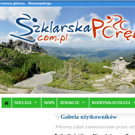
+strona główna
Riesengebirge
NOCLEGI
MAPA
ATRAKCJE
ROZRYWKA I USŁUGI
Galeria użytkowników
Albumy zdjęć zamieszczane przez u