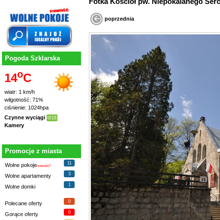
poprzednia
Pogoda Szklarska
o
14
C
wiatr: 1 km/h
wilgotność: 71%
ciśnienie: 1024hpa
Czynne wyciągi
0/18
Kamery
Promocje z miasta
11
Wolne pokoje
nowość!
3
Wolne apartamenty
1
Wolne domki
0
Polecane oferty
0
Gorące oferty