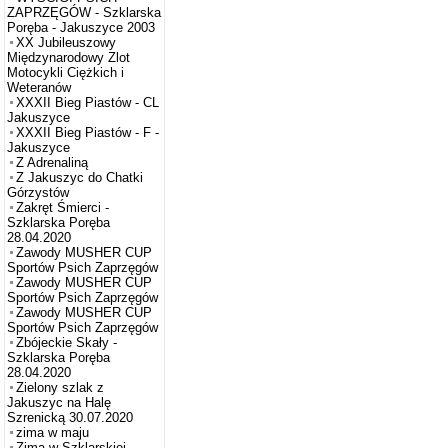
ZAPRZĘGÓW - Szklarska
Poręba - Jakuszyce 2003
XX Jubileuszowy
Międzynarodowy Zlot
Motocykli Ciężkich i
Weteranów
XXXII Bieg Piastów - CL
Jakuszyce
XXXII Bieg Piastów - F -
Jakuszyce
Z Adrenaliną
Z Jakuszyc do Chatki
Górzystów
Zakręt Śmierci -
Szklarska Poręba
28.04.2020
Zawody MUSHER CUP
Sportów Psich Zaprzęgów
Zawody MUSHER CUP
Sportów Psich Zaprzęgów
Zawody MUSHER CUP
Sportów Psich Zaprzęgów
Zbójeckie Skały -
Szklarska Poręba
28.04.2020
Zielony szlak z
Jakuszyc na Halę
Szrenicką 30.07.2020
zima w maju
Zima w Szklarskiej