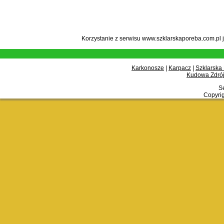
Korzystanie z serwisu www.szklarskaporeba.com.pl 
Karkonosze
|
Karpacz
|
Szklarska
Kudowa Zdrój
Se
Copyrig