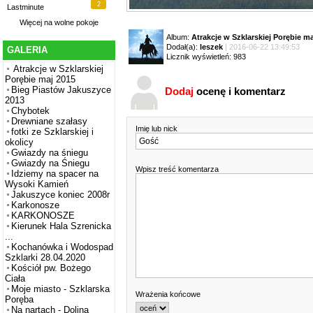
2
Lastminute
Więcej na
wolne pokoje
Album:
Atrakcje w Szklarskiej Porębie m
Dodał(a):
leszek
| 2016-06-22 13:49:53
GALERIA
Licznik wyświetleń: 983
Atrakcje w Szklarskiej
Porębie maj 2015
Bieg Piastów Jakuszyce
Dodaj
ocenę i komentarz
2013
Chybotek
Drewniane szałasy
Imię lub nick
fotki ze Szklarskiej i
okolicy
Gwiazdy na śniegu
Gwiazdy na Śniegu
Wpisz treść komentarza
Idziemy na spacer na
Wysoki Kamień
Jakuszyce koniec 2008r
Karkonosze
KARKONOSZE
Kierunek Hala Szrenicka
...
Kochanówka i Wodospad
Szklarki 28.04.2020
Kościół pw. Bożego
Ciała
Moje miasto - Szklarska
Wrażenia końcowe
Poręba
Na nartach - Dolina