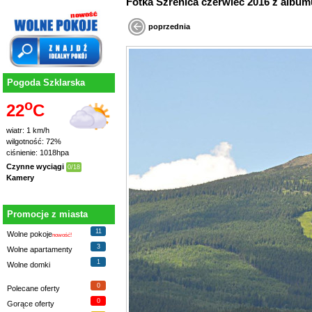
poprzednia
Pogoda Szklarska
o
22
C
wiatr: 1 km/h
wilgotność: 72%
ciśnienie: 1018hpa
Czynne wyciągi
0/18
Kamery
Promocje z miasta
11
Wolne pokoje
nowość!
3
Wolne apartamenty
1
Wolne domki
0
Polecane oferty
0
Gorące oferty