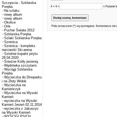
Szczęscia - Szklarska
4 + 4 =
« Pytanie 
Poręba
Na szlaku
nowy album
nowy album
Okolice
Pola oznaczone (*) są wymagane. Komentarze skra
Orle
Puchar Świata 2012
Szklarska Poręba
Szlaki Szklarska Poręba
Szrenica
Szrenica - kompleks
narciarski Ski-arena
Sztolnie kopalni pirytu
28.04.2020
Śnieżne Kotły jesienią
Wędrówka szczytami.
Wyciągi Szklarska
Poręba
Wycieczka do Dinoparku
i na Złoty Widok
Wycieczka na
Kamieńczyk
Wycieczka na Wysoki
Kamień
wycieczka na Wysoki
Kamień Jesień 02.11.2014
wycieczka z Jakuszyc
na Wysoki Kamień
WYŚCIGI PSICH