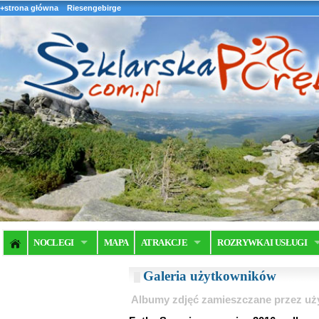
+strona główna
Riesengebirge
NOCLEGI
MAPA
ATRAKCJE
ROZRYWKA I USŁUGI
Galeria użytkowników
Albumy zdjęć zamieszczane przez u