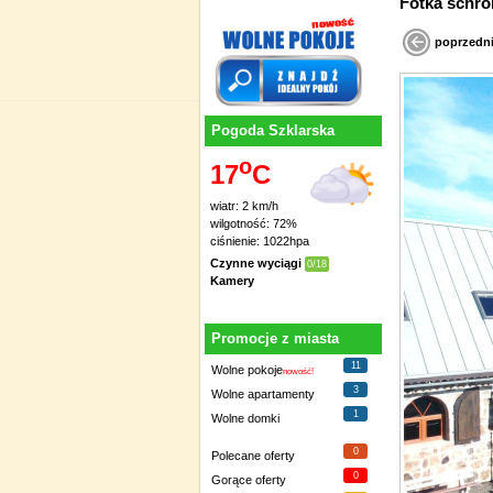
poprzedn
Pogoda Szklarska
o
17
C
wiatr: 2 km/h
wilgotność: 72%
ciśnienie: 1022hpa
Czynne wyciągi
0/18
Kamery
Promocje z miasta
11
Wolne pokoje
nowość!
3
Wolne apartamenty
1
Wolne domki
0
Polecane oferty
0
Gorące oferty