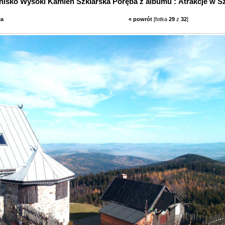
Fotka schronisko Wysoki Kamień S
ia
« powrót
[fotka
29
z
32
]