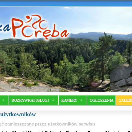
ROZRYWKA I USŁUGI
KAMERY
OGŁOSZENIA
GALER
a użytkowników
ęć zamieszczane przez użytkowników serwisu