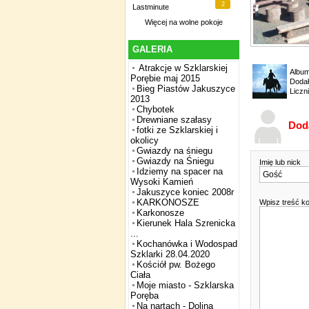
2
Lastminute
Więcej na
wolne pokoje
GALERIA
Atrakcje w Szklarskiej
Albu
Porębie maj 2015
Dodał
Bieg Piastów Jakuszyce
Liczn
2013
Chybotek
Drewniane szałasy
Dod
fotki ze Szklarskiej i
okolicy
Gwiazdy na śniegu
Gwiazdy na Śniegu
Imię lub nick
Idziemy na spacer na
Wysoki Kamień
Jakuszyce koniec 2008r
KARKONOSZE
Wpisz treść k
Karkonosze
Kierunek Hala Szrenicka
...
Kochanówka i Wodospad
Szklarki 28.04.2020
Kościół pw. Bożego
Ciała
Moje miasto - Szklarska
Poręba
Na nartach - Dolina