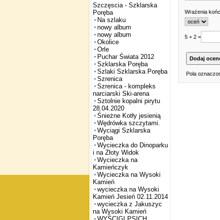
Szczęscia - Szklarska
Wrażenia koń
Poręba
Na szlaku
nowy album
nowy album
5 + 2 =
Okolice
Orle
Puchar Świata 2012
Szklarska Poręba
Szlaki Szklarska Poręba
Pola oznaczon
Szrenica
Szrenica - kompleks
narciarski Ski-arena
Sztolnie kopalni pirytu
28.04.2020
Śnieżne Kotły jesienią
Wędrówka szczytami.
Wyciągi Szklarska
Poręba
Wycieczka do Dinoparku
i na Złoty Widok
Wycieczka na
Kamieńczyk
Wycieczka na Wysoki
Kamień
wycieczka na Wysoki
Kamień Jesień 02.11.2014
wycieczka z Jakuszyc
na Wysoki Kamień
WYŚCIGI PSICH