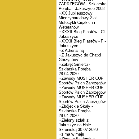
ZAPRZĘGÓW - Szklarska
Poręba - Jakuszyce 2003
XX Jubileuszowy
Międzynarodowy Zlot
Motocykli Ciężkich i
Weteranów
XXXII Bieg Piastów - CL
Jakuszyce
XXXII Bieg Piastów - F -
Jakuszyce
Z Adrenaliną
Z Jakuszyc do Chatki
Górzystów
Zakręt Śmierci -
Szklarska Poręba
28.04.2020
Zawody MUSHER CUP
Sportów Psich Zaprzęgów
Zawody MUSHER CUP
Sportów Psich Zaprzęgów
Zawody MUSHER CUP
Sportów Psich Zaprzęgów
Zbójeckie Skały -
Szklarska Poręba
28.04.2020
Zielony szlak z
Jakuszyc na Halę
Szrenicką 30.07.2020
zima w maju
Zima w Szklarskiej