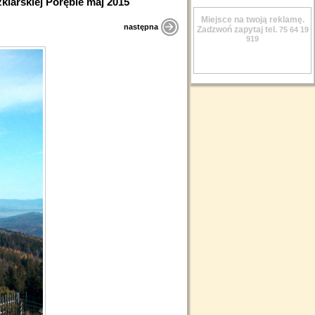
zklarska Poręba z albumu : Atrakcje w Szklarskiej Porębie maj 2015
Miejsce na twoją reklamę.
następna
Zadzwoń zapytaj tel.
75 64 19
919