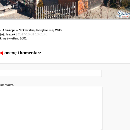
m:
Atrakcje w Szklarskiej Porębie maj 2015
(a):
leszek
| 2017-10-31 13:01:43
ik wyświetleń: 1001
aj
ocenę i komentarz
omentarza