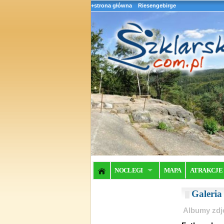
+strona główna
Riesengebirge
NOCLEGI
MAPA
ATRAKCJE
Galeri
Albumy zdj