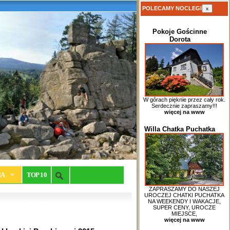
POLECAMY NOCLEGI
x
Pokoje Gościnne
Dorota
W górach pięknie przez cały rok.
Serdecznie zapraszamy!!!
więcej na www
Willa Chatka Puchatka
IA
TOP 10
ZAPRASZAMY DO NASZEJ
UROCZEJ CHATKI PUCHATKA
NA WEEKENDY I WAKACJE,
SUPER CENY, UROCZE
MIEJSCE,
więcej na www