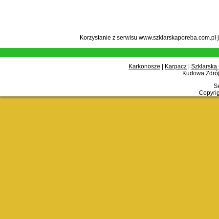
Korzystanie z serwisu www.szklarskaporeba.com.pl 
Karkonosze
|
Karpacz
|
Szklarska
Kudowa Zdrój
Se
Copyrig