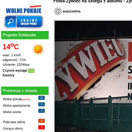
Fotka Żywiec na Śniegu z albumu : Ży
poprzednia
Pogoda Szklarska
o
14
C
wiatr: 1 km/h
wilgotność: 71%
ciśnienie: 1024hpa
Czynne wyciągi
0/18
Kamery
Promocje z miasta
11
Wolne pokoje
nowość!
3
Wolne apartamenty
1
Wolne domki
0
Polecane oferty
0
Gorące oferty