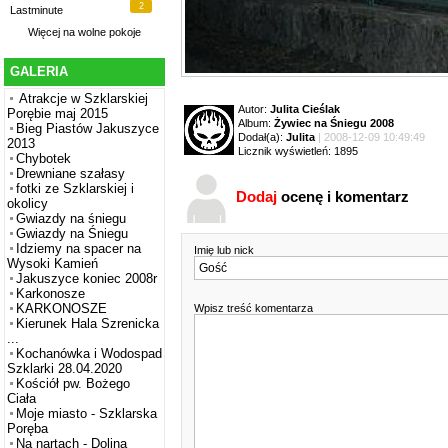
2
Lastminute
Więcej na
wolne pokoje
GALERIA
Atrakcje w Szklarskiej
Autor:
Julita Cieślak
Porębie maj 2015
Album:
Żywiec na Śniegu 2008
Bieg Piastów Jakuszyce
Dodał(a):
Julita
| 2008-12-09 10:49:49
2013
Licznik wyświetleń: 1895
Chybotek
Drewniane szałasy
fotki ze Szklarskiej i
Dodaj
ocenę i komentarz
okolicy
Gwiazdy na śniegu
Gwiazdy na Śniegu
Idziemy na spacer na
Imię lub nick
Wysoki Kamień
Jakuszyce koniec 2008r
Karkonosze
KARKONOSZE
Wpisz treść komentarza
Kierunek Hala Szrenicka
...
Kochanówka i Wodospad
Szklarki 28.04.2020
Kościół pw. Bożego
Ciała
Moje miasto - Szklarska
Poręba
Na nartach - Dolina