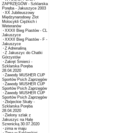
ZAPRZĘGÓW - Szklarska
Poręba - Jakuszyce 2003
XX Jubileuszowy
Międzynarodowy Zlot
Motocykli Ciężkich i
Weteranów
XXXII Bieg Piastów - CL
Jakuszyce
XXXII Bieg Piastów - F -
Jakuszyce
Z Adrenaliną
Z Jakuszyc do Chatki
Górzystów
Zakręt Śmierci -
Szklarska Poręba
28.04.2020
Zawody MUSHER CUP
Sportów Psich Zaprzęgów
Zawody MUSHER CUP
Sportów Psich Zaprzęgów
Zawody MUSHER CUP
Sportów Psich Zaprzęgów
Zbójeckie Skały -
Szklarska Poręba
28.04.2020
Zielony szlak z
Jakuszyc na Halę
Szrenicką 30.07.2020
zima w maju
Zima w Szklarskiej