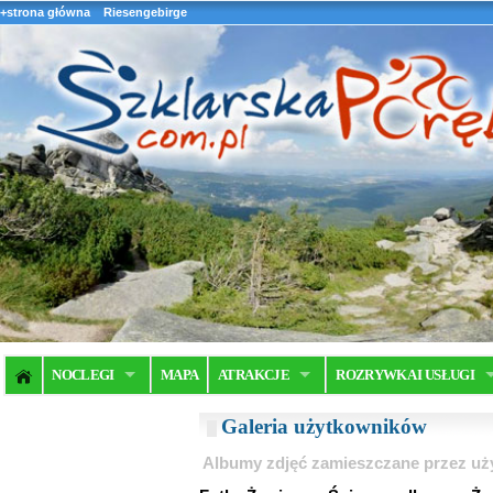
+strona główna
Riesengebirge
NOCLEGI
MAPA
ATRAKCJE
ROZRYWKA I USŁUGI
Galeria użytkowników
Albumy zdjęć zamieszczane przez u