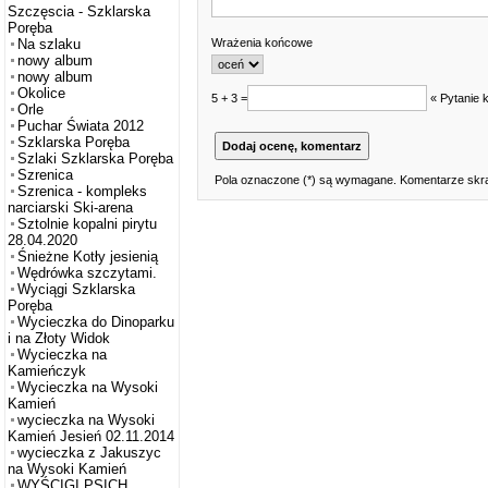
Szczęscia - Szklarska
Poręba
Wrażenia końcowe
Na szlaku
nowy album
nowy album
Okolice
5 + 3 =
« Pytanie 
Orle
Puchar Świata 2012
Szklarska Poręba
Szlaki Szklarska Poręba
Szrenica
Pola oznaczone (*) są wymagane. Komentarze skra
Szrenica - kompleks
narciarski Ski-arena
Sztolnie kopalni pirytu
28.04.2020
Śnieżne Kotły jesienią
Wędrówka szczytami.
Wyciągi Szklarska
Poręba
Wycieczka do Dinoparku
i na Złoty Widok
Wycieczka na
Kamieńczyk
Wycieczka na Wysoki
Kamień
wycieczka na Wysoki
Kamień Jesień 02.11.2014
wycieczka z Jakuszyc
na Wysoki Kamień
WYŚCIGI PSICH