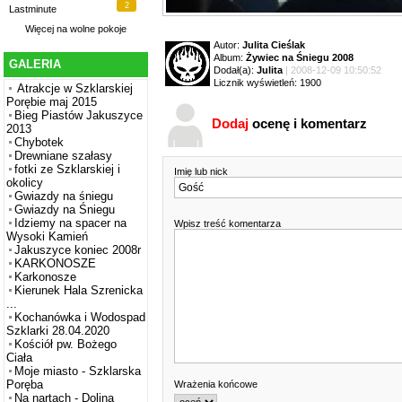
2
Lastminute
Więcej na
wolne pokoje
Autor:
Julita Cieślak
Album:
Żywiec na Śniegu 2008
GALERIA
Dodał(a):
Julita
| 2008-12-09 10:50:52
Licznik wyświetleń: 1900
Atrakcje w Szklarskiej
Porębie maj 2015
Bieg Piastów Jakuszyce
Dodaj
ocenę i komentarz
2013
Chybotek
Drewniane szałasy
fotki ze Szklarskiej i
Imię lub nick
okolicy
Gwiazdy na śniegu
Gwiazdy na Śniegu
Idziemy na spacer na
Wpisz treść komentarza
Wysoki Kamień
Jakuszyce koniec 2008r
KARKONOSZE
Karkonosze
Kierunek Hala Szrenicka
...
Kochanówka i Wodospad
Szklarki 28.04.2020
Kościół pw. Bożego
Ciała
Moje miasto - Szklarska
Poręba
Wrażenia końcowe
Na nartach - Dolina