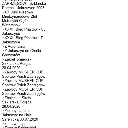
ZAPRZĘGÓW - Szklarska
Poręba - Jakuszyce 2003
XX Jubileuszowy
Międzynarodowy Zlot
Motocykli Ciężkich i
Weteranów
XXXII Bieg Piastów - CL
Jakuszyce
XXXII Bieg Piastów - F -
Jakuszyce
Z Adrenaliną
Z Jakuszyc do Chatki
Górzystów
Zakręt Śmierci -
Szklarska Poręba
28.04.2020
Zawody MUSHER CUP
Sportów Psich Zaprzęgów
Zawody MUSHER CUP
Sportów Psich Zaprzęgów
Zawody MUSHER CUP
Sportów Psich Zaprzęgów
Zbójeckie Skały -
Szklarska Poręba
28.04.2020
Zielony szlak z
Jakuszyc na Halę
Szrenicką 30.07.2020
zima w maju
Zima w Szklarskiej