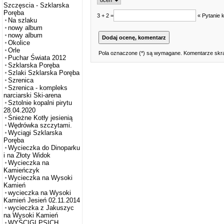
Szczęscia - Szklarska
Poręba
3 + 2 =
« Pytanie 
Na szlaku
nowy album
nowy album
Okolice
Orle
Pola oznaczone (*) są wymagane. Komentarze skra
Puchar Świata 2012
Szklarska Poręba
Szlaki Szklarska Poręba
Szrenica
Szrenica - kompleks
narciarski Ski-arena
Sztolnie kopalni pirytu
28.04.2020
Śnieżne Kotły jesienią
Wędrówka szczytami.
Wyciągi Szklarska
Poręba
Wycieczka do Dinoparku
i na Złoty Widok
Wycieczka na
Kamieńczyk
Wycieczka na Wysoki
Kamień
wycieczka na Wysoki
Kamień Jesień 02.11.2014
wycieczka z Jakuszyc
na Wysoki Kamień
WYŚCIGI PSICH