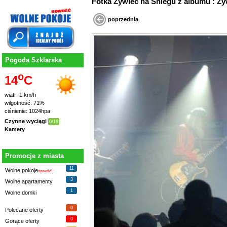
Fotka Żywiec na Śniegu z albumu : Ży
poprzednia
Pogoda Szklarska
o
14
C
wiatr: 1 km/h
wilgotność: 71%
ciśnienie: 1024hpa
Czynne wyciągi
0/18
Kamery
Promocje z miasta
11
Wolne pokoje
nowość!
3
Wolne apartamenty
1
Wolne domki
0
Polecane oferty
0
Gorące oferty