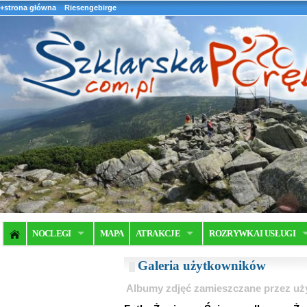
+strona główna
Riesengebirge
NOCLEGI
MAPA
ATRAKCJE
ROZRYWKA I USŁUGI
Galeria użytkowników
Albumy zdjęć zamieszczane przez u