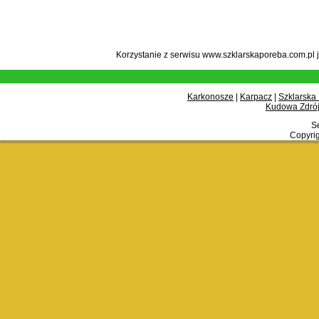
Korzystanie z serwisu www.szklarskaporeba.com.pl 
Karkonosze
|
Karpacz
|
Szklarska
Kudowa Zdrój
Se
Copyrig