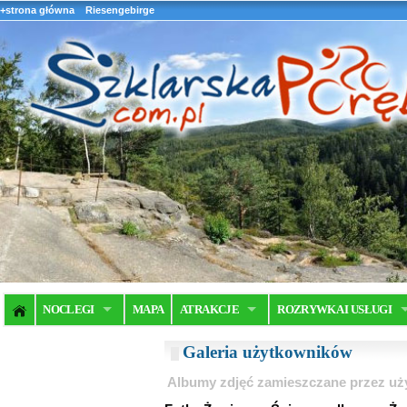
+strona główna
Riesengebirge
NOCLEGI
MAPA
ATRAKCJE
ROZRYWKA I USŁUGI
Galeria użytkowników
Albumy zdjęć zamieszczane przez u