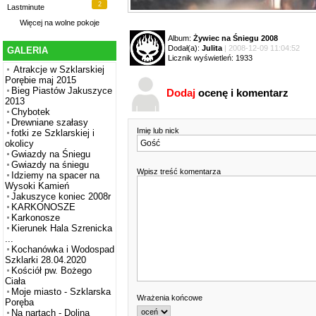
2
Lastminute
Więcej na
wolne pokoje
Album:
Żywiec na Śniegu 2008
Dodał(a):
Julita
| 2008-12-09 11:04:52
GALERIA
Licznik wyświetleń: 1933
Atrakcje w Szklarskiej
Porębie maj 2015
Bieg Piastów Jakuszyce
Dodaj
ocenę i komentarz
2013
Chybotek
Drewniane szałasy
Imię lub nick
fotki ze Szklarskiej i
okolicy
Gwiazdy na Śniegu
Gwiazdy na śniegu
Wpisz treść komentarza
Idziemy na spacer na
Wysoki Kamień
Jakuszyce koniec 2008r
KARKONOSZE
Karkonosze
Kierunek Hala Szrenicka
...
Kochanówka i Wodospad
Szklarki 28.04.2020
Kościół pw. Bożego
Ciała
Moje miasto - Szklarska
Wrażenia końcowe
Poręba
Na nartach - Dolina