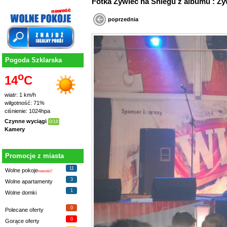
Fotka Żywiec na Śniegu z albumu : Ży
poprzednia
Pogoda Szklarska
o
14
C
wiatr: 1 km/h
wilgotność: 71%
ciśnienie: 1024hpa
Czynne wyciągi
0/18
Kamery
Promocje z miasta
11
Wolne pokoje
nowość!
3
Wolne apartamenty
1
Wolne domki
0
Polecane oferty
0
Gorące oferty