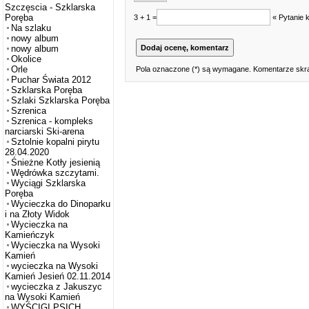
Szczęscia - Szklarska
Poręba
3 + 1 =
« Pytanie 
Na szlaku
nowy album
nowy album
Okolice
Orle
Pola oznaczone (*) są wymagane. Komentarze skra
Puchar Świata 2012
Szklarska Poręba
Szlaki Szklarska Poręba
Szrenica
Szrenica - kompleks
narciarski Ski-arena
Sztolnie kopalni pirytu
28.04.2020
Śnieżne Kotły jesienią
Wędrówka szczytami.
Wyciągi Szklarska
Poręba
Wycieczka do Dinoparku
i na Złoty Widok
Wycieczka na
Kamieńczyk
Wycieczka na Wysoki
Kamień
wycieczka na Wysoki
Kamień Jesień 02.11.2014
wycieczka z Jakuszyc
na Wysoki Kamień
WYŚCIGI PSICH