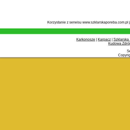
Korzystanie z serwisu www.szklarskaporeba.com.pl 
Karkonosze
|
Karpacz
|
Szklarska
Kudowa Zdrój
Se
Copyrig