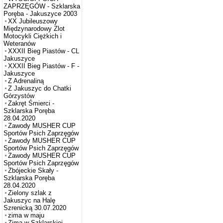
ZAPRZĘGÓW - Szklarska
Poręba - Jakuszyce 2003
XX Jubileuszowy
Międzynarodowy Zlot
Motocykli Ciężkich i
Weteranów
XXXII Bieg Piastów - CL
Jakuszyce
XXXII Bieg Piastów - F -
Jakuszyce
Z Adrenaliną
Z Jakuszyc do Chatki
Górzystów
Zakręt Śmierci -
Szklarska Poręba
28.04.2020
Zawody MUSHER CUP
Sportów Psich Zaprzęgów
Zawody MUSHER CUP
Sportów Psich Zaprzęgów
Zawody MUSHER CUP
Sportów Psich Zaprzęgów
Zbójeckie Skały -
Szklarska Poręba
28.04.2020
Zielony szlak z
Jakuszyc na Halę
Szrenicką 30.07.2020
zima w maju
Zima w Szklarskiej