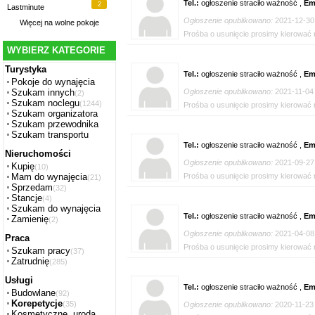
Tel.:
ogłoszenie straciło ważność ,
Em
2
Lastminute
Ogłoszenie opublikowano:
2021-12-30
Więcej na
wolne pokoje
Prośba o usunięcie prosimy kierować n
WYBIERZ KATEGORIE
Turystyka
Tel.:
ogłoszenie straciło ważność ,
Em
Pokoje do wynajęcia
Ogłoszenie opublikowano:
2021-11-04
Szukam innych
(2)
Szukam noclegu
(1244)
Prośba o usunięcie prosimy kierować n
Szukam organizatora
Szukam przewodnika
Szukam transportu
Tel.:
ogłoszenie straciło ważność ,
Em
Nieruchomości
Ogłoszenie opublikowano:
2021-09-27
Kupię
(10)
Prośba o usunięcie prosimy kierować n
Mam do wynajęcia
(21)
Sprzedam
(32)
Stancje
(4)
Szukam do wynajęcia
Tel.:
ogłoszenie straciło ważność ,
Em
Zamienię
(2)
Ogłoszenie opublikowano:
2021-04-08
Praca
Prośba o usunięcie prosimy kierować n
Szukam pracy
(37)
Zatrudnię
(285)
Usługi
Tel.:
ogłoszenie straciło ważność ,
Em
Budowlane
(92)
Korepetycje
(35)
Ogłoszenie opublikowano:
2020-11-23
Kosmetyczne, uroda