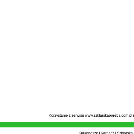
Korzystanie z serwisu www.szklarskaporeba.com.pl 
Karkonosze
|
Karpacz
|
Szklarska