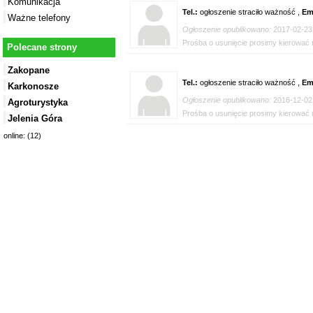
Komunikacja
Tel.:
ogłoszenie straciło ważność ,
Em
Ważne telefony
Ogłoszenie opublikowano:
2017-02-23
Prośba o usunięcie prosimy kierować n
Polecane strony
Zakopane
Tel.:
ogłoszenie straciło ważność ,
Em
Karkonosze
Ogłoszenie opublikowano:
2016-12-02
Agroturystyka
Prośba o usunięcie prosimy kierować n
Jelenia Góra
online: (12)