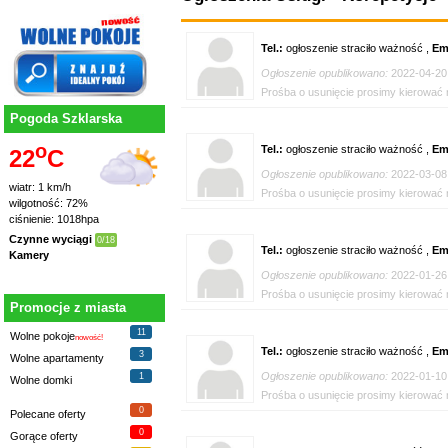
Tel.:
ogłoszenie straciło ważność ,
Em
Ogłoszenie opublikowano:
2022-04-20
Prośba o usunięcie prosimy kierować n
Pogoda Szklarska
o
Tel.:
ogłoszenie straciło ważność ,
Em
22
C
Ogłoszenie opublikowano:
2022-03-08
wiatr: 1 km/h
Prośba o usunięcie prosimy kierować n
wilgotność: 72%
ciśnienie: 1018hpa
Czynne wyciągi
0/18
Tel.:
ogłoszenie straciło ważność ,
Em
Kamery
Ogłoszenie opublikowano:
2022-01-26
Prośba o usunięcie prosimy kierować n
Promocje z miasta
11
Wolne pokoje
nowość!
Tel.:
ogłoszenie straciło ważność ,
Em
3
Wolne apartamenty
Ogłoszenie opublikowano:
2022-01-10
1
Wolne domki
Prośba o usunięcie prosimy kierować n
0
Polecane oferty
0
Gorące oferty