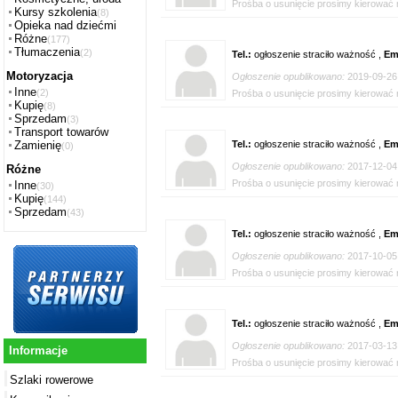
Prośba o usunięcie prosimy kierować n
Kursy szkolenia
(8)
Opieka nad dziećmi
Różne
(177)
Tłumaczenia
(2)
Tel.:
ogłoszenie straciło ważność ,
Em
Motoryzacja
Ogłoszenie opublikowano:
2019-09-26
Inne
(2)
Prośba o usunięcie prosimy kierować n
Kupię
(8)
Sprzedam
(3)
Transport towarów
Tel.:
ogłoszenie straciło ważność ,
Em
Zamienię
(0)
Ogłoszenie opublikowano:
2017-12-04
Różne
Prośba o usunięcie prosimy kierować n
Inne
(30)
Kupię
(144)
Sprzedam
(43)
Tel.:
ogłoszenie straciło ważność ,
Em
Ogłoszenie opublikowano:
2017-10-05
Prośba o usunięcie prosimy kierować n
Tel.:
ogłoszenie straciło ważność ,
Em
Ogłoszenie opublikowano:
2017-03-13
Informacje
Prośba o usunięcie prosimy kierować n
Szlaki rowerowe