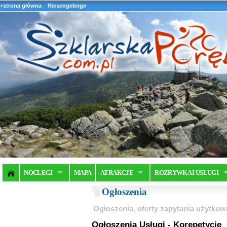
+strona główna
Riesengebirge
NOCLEGI
MAPA
ATRAKCJE
ROZRYWKA I USŁUGI
Ogłoszenia
Ogłoszenia, oferty zapytania użytkow
Ogłoszenia Usługi - Korepetycje