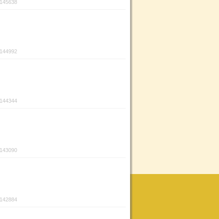
:145638
:144992
:144344
:143090
:142884