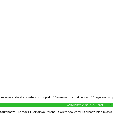
wisu www.szklarskaporeba.com.pl jest rďż˝wnoznaczne z akceptacjďż˝
regulaminu
i
Copyright © 2004-2026 Tenet
LO
Karkonosze
|
Karpacz
|
Szklarska Poręba
|
Świeradow Zdrój
|
Karpacz, plan miasta