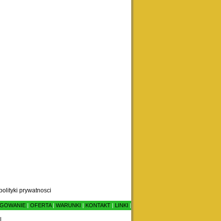
polityki prywatnosci
GOWANIE
|
OFERTA
|
WARUNKI
|
KONTAKT
|
LINKI
|
|