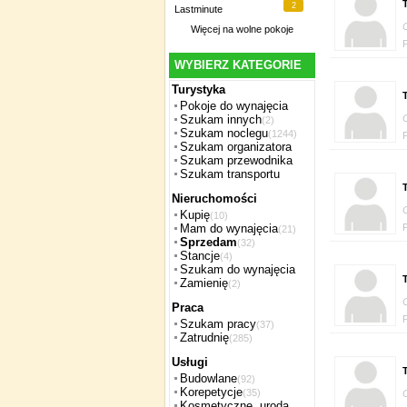
T
2
Lastminute
Więcej na
wolne pokoje
WYBIERZ KATEGORIE
Turystyka
T
Pokoje do wynajęcia
Szukam innych
(2)
Szukam noclegu
(1244)
Szukam organizatora
Szukam przewodnika
Szukam transportu
T
Nieruchomości
Kupię
(10)
Mam do wynajęcia
(21)
Sprzedam
(32)
Stancje
(4)
Szukam do wynajęcia
T
Zamienię
(2)
Praca
Szukam pracy
(37)
Zatrudnię
(285)
Usługi
T
Budowlane
(92)
Korepetycje
(35)
Kosmetyczne, uroda