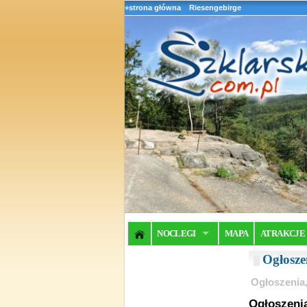
+strona główna
Riesengebirge
NOCLEGI
MAPA
ATRAKCJE
Ogłosze
Ogłoszenia,
Ogłoszeni