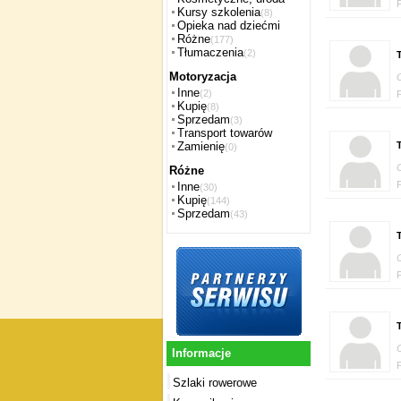
Kursy szkolenia
(8)
Opieka nad dziećmi
Różne
(177)
Tłumaczenia
(2)
T
Motoryzacja
Inne
(2)
Kupię
(8)
Sprzedam
(3)
Transport towarów
T
Zamienię
(0)
Różne
Inne
(30)
Kupię
(144)
Sprzedam
(43)
T
T
Informacje
Szlaki rowerowe