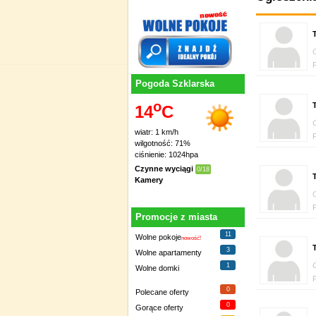
T
Pogoda Szklarska
o
T
14
C
wiatr: 1 km/h
wilgotność: 71%
ciśnienie: 1024hpa
Czynne wyciągi
0/18
T
Kamery
Promocje z miasta
11
Wolne pokoje
nowość!
T
3
Wolne apartamenty
1
Wolne domki
0
Polecane oferty
0
Gorące oferty