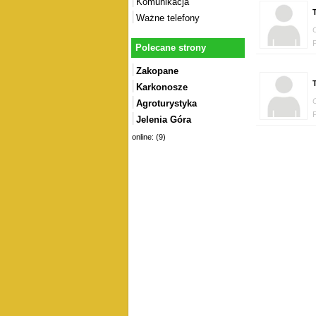
Komunikacja
T
Ważne telefony
Polecane strony
Zakopane
T
Karkonosze
Agroturystyka
Jelenia Góra
online: (9)