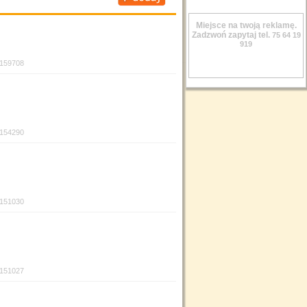
Miejsce na twoją reklamę.
Zadzwoń zapytaj tel.
75 64 19
919
:159708
:154290
:151030
:151027