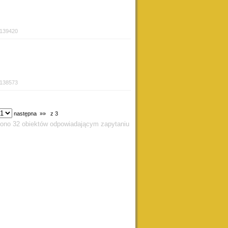
:139420
:138573
następna »»
z 3
iono 32 obiektów odpowiadającym zapytaniu