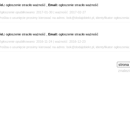
el.:
ogłoszenie straciło ważność ,
Email:
ogłoszenie straciło ważność
Ogłoszenie opublikowano:
2017-01-30 | ważność :2017-02-27
Prośba o usunięcie prosimy kierować na adres: bok@dodajobiekt.pl, identyfikator ogłoszenia
el.:
ogłoszenie straciło ważność ,
Email:
ogłoszenie straciło ważność
Ogłoszenie opublikowano:
2016-11-24 | ważność :2016-12-23
Prośba o usunięcie prosimy kierować na adres: bok@dodajobiekt.pl, identyfikator ogłoszenia
znalez