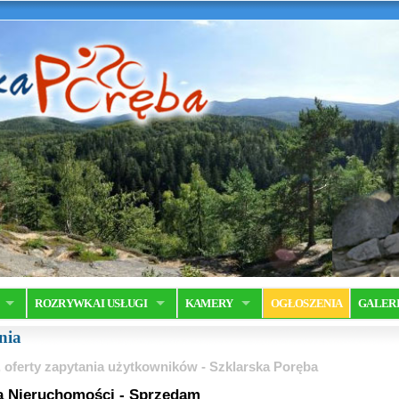
ROZRYWKA I USŁUGI
KAMERY
OGŁOSZENIA
GALER
nia
 oferty zapytania użytkowników - Szklarska Poręba
a Nieruchomości - Sprzedam