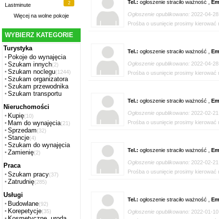
Tel.:
ogłoszenie straciło ważność ,
Em
2
Lastminute
Ogłoszenie opublikowano:
2022-04-28
Więcej na
wolne pokoje
Prośba o usunięcie prosimy kierować n
WYBIERZ KATEGORIE
Turystyka
Tel.:
ogłoszenie straciło ważność ,
Em
Pokoje do wynajęcia
Ogłoszenie opublikowano:
2022-04-28
Szukam innych
(2)
Szukam noclegu
(1244)
Prośba o usunięcie prosimy kierować n
Szukam organizatora
Szukam przewodnika
Szukam transportu
Tel.:
ogłoszenie straciło ważność ,
Em
Nieruchomości
Ogłoszenie opublikowano:
2022-02-21
Kupię
(10)
Prośba o usunięcie prosimy kierować n
Mam do wynajęcia
(21)
Sprzedam
(32)
Stancje
(4)
Szukam do wynajęcia
Tel.:
ogłoszenie straciło ważność ,
Em
Zamienię
(2)
Ogłoszenie opublikowano:
2022-02-21
Praca
Prośba o usunięcie prosimy kierować n
Szukam pracy
(37)
Zatrudnię
(285)
Usługi
Tel.:
ogłoszenie straciło ważność ,
Em
Budowlane
(92)
Korepetycje
(35)
Ogłoszenie opublikowano:
2022-01-10
Kosmetyczne, uroda