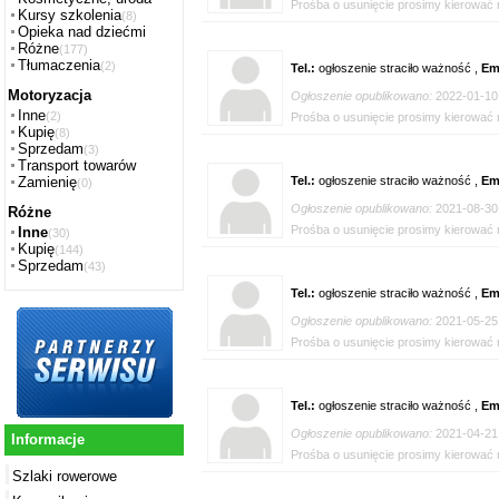
Prośba o usunięcie prosimy kierować n
Kursy szkolenia
(8)
Opieka nad dziećmi
Różne
(177)
Tłumaczenia
(2)
Tel.:
ogłoszenie straciło ważność ,
Em
Motoryzacja
Ogłoszenie opublikowano:
2022-01-10
Inne
(2)
Prośba o usunięcie prosimy kierować n
Kupię
(8)
Sprzedam
(3)
Transport towarów
Tel.:
ogłoszenie straciło ważność ,
Em
Zamienię
(0)
Ogłoszenie opublikowano:
2021-08-30
Różne
Prośba o usunięcie prosimy kierować n
Inne
(30)
Kupię
(144)
Sprzedam
(43)
Tel.:
ogłoszenie straciło ważność ,
Em
Ogłoszenie opublikowano:
2021-05-25
Prośba o usunięcie prosimy kierować n
Tel.:
ogłoszenie straciło ważność ,
Em
Ogłoszenie opublikowano:
2021-04-21
Informacje
Prośba o usunięcie prosimy kierować n
Szlaki rowerowe