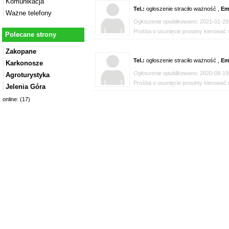
Komunikacja
Tel.:
ogłoszenie straciło ważność ,
Em
Ważne telefony
Ogłoszenie opublikowano:
2021-01-29
Prośba o usunięcie prosimy kierować n
Polecane strony
Zakopane
Tel.:
ogłoszenie straciło ważność ,
Em
Karkonosze
Ogłoszenie opublikowano:
2020-08-19
Agroturystyka
Prośba o usunięcie prosimy kierować n
Jelenia Góra
online: (17)