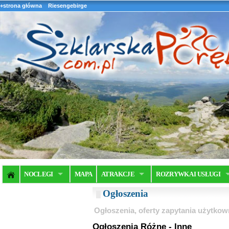
+strona główna
Riesengebirge
NOCLEGI
MAPA
ATRAKCJE
ROZRYWKA I USŁUGI
Ogłoszenia
Ogłoszenia, oferty zapytania użytkow
Ogłoszenia Różne - Inne