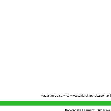
Korzystanie z serwisu www.szklarskaporeba.com.pl 
Karkonosze
|
Karpacz
|
Szklarska