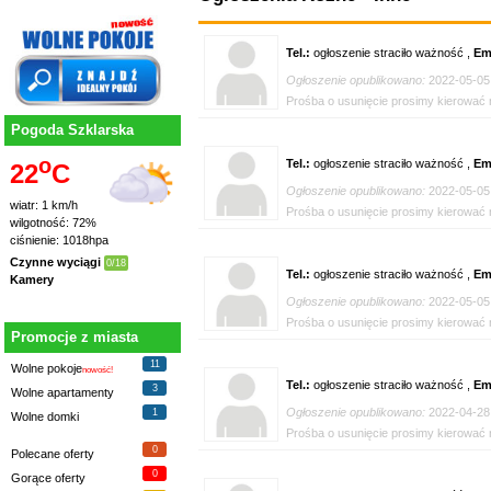
Tel.:
ogłoszenie straciło ważność ,
Em
Ogłoszenie opublikowano:
2022-05-05
Prośba o usunięcie prosimy kierować n
Pogoda Szklarska
o
Tel.:
ogłoszenie straciło ważność ,
Em
22
C
Ogłoszenie opublikowano:
2022-05-05
wiatr: 1 km/h
Prośba o usunięcie prosimy kierować n
wilgotność: 72%
ciśnienie: 1018hpa
Czynne wyciągi
0/18
Tel.:
ogłoszenie straciło ważność ,
Em
Kamery
Ogłoszenie opublikowano:
2022-05-05
Prośba o usunięcie prosimy kierować n
Promocje z miasta
11
Wolne pokoje
nowość!
Tel.:
ogłoszenie straciło ważność ,
Em
3
Wolne apartamenty
Ogłoszenie opublikowano:
2022-04-28
1
Wolne domki
Prośba o usunięcie prosimy kierować n
0
Polecane oferty
0
Gorące oferty