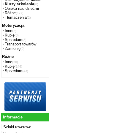
Kursy szkolenia
(8)
Opieka nad dziećmi
Różne
(177)
Tłumaczenia
(2)
Motoryzacja
Inne
(2)
Kupię
(8)
Sprzedam
(3)
Transport towarów
Zamienię
(0)
Różne
Inne
(30)
Kupię
(144)
Sprzedam
(43)
Informacje
Szlaki rowerowe