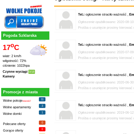
Tel.:
ogłoszenie straciło ważność ,
Em
Ogłoszenie opublikowano:
2020-08-10
Prośba o usunięcie prosimy kierować n
Pogoda Szklarska
o
Tel.:
ogłoszenie straciło ważność ,
Em
17
C
Ogłoszenie opublikowano:
2020-07-09
wiatr: 2 km/h
Prośba o usunięcie prosimy kierować n
wilgotność: 72%
ciśnienie: 1022hpa
Czynne wyciągi
0/18
Tel.:
ogłoszenie straciło ważność ,
Em
Kamery
Ogłoszenie opublikowano:
2020-06-30
Prośba o usunięcie prosimy kierować n
Promocje z miasta
11
Wolne pokoje
nowość!
Tel.:
ogłoszenie straciło ważność ,
Em
3
Wolne apartamenty
Ogłoszenie opublikowano:
2019-06-12
1
Wolne domki
Prośba o usunięcie prosimy kierować n
0
Polecane oferty
0
Gorące oferty