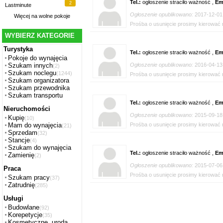
Tel.:
ogłoszenie straciło ważność ,
Em
2
Lastminute
Ogłoszenie opublikowano:
2017-12-01
Więcej na
wolne pokoje
Prośba o usunięcie prosimy kierować n
WYBIERZ KATEGORIE
Turystyka
Tel.:
ogłoszenie straciło ważność ,
Em
Pokoje do wynajęcia
Ogłoszenie opublikowano:
2016-04-13
Szukam innych
(2)
Szukam noclegu
(1244)
Prośba o usunięcie prosimy kierować n
Szukam organizatora
Szukam przewodnika
Szukam transportu
Tel.:
ogłoszenie straciło ważność ,
Em
Nieruchomości
Ogłoszenie opublikowano:
2015-09-18
Kupię
(10)
Prośba o usunięcie prosimy kierować n
Mam do wynajęcia
(21)
Sprzedam
(32)
Stancje
(4)
Szukam do wynajęcia
Tel.:
ogłoszenie straciło ważność ,
Em
Zamienię
(2)
Ogłoszenie opublikowano:
2015-07-06
Praca
Prośba o usunięcie prosimy kierować n
Szukam pracy
(37)
Zatrudnię
(285)
Usługi
Budowlane
(92)
Korepetycje
(35)
Kosmetyczne, uroda