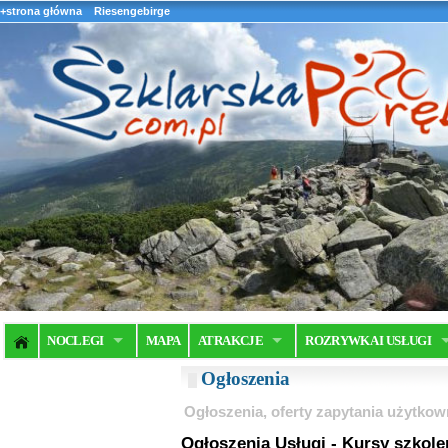
+strona główna
Riesengebirge
NOCLEGI
MAPA
ATRAKCJE
ROZRYWKA I USŁUGI
Ogłoszenia
Ogłoszenia, oferty zapytania użytkow
Ogłoszenia Usługi - Kursy szkole