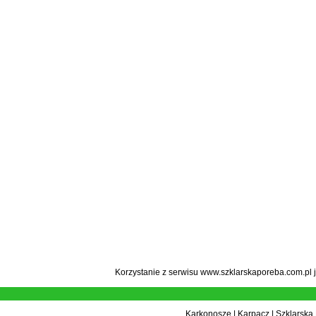
Korzystanie z serwisu www.szklarskaporeba.com.pl 
Karkonosze
|
Karpacz
|
Szklarska