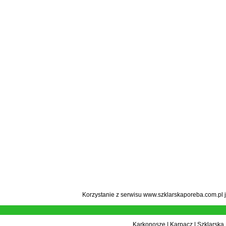
Korzystanie z serwisu www.szklarskaporeba.com.pl 
Karkonosze
|
Karpacz
|
Szklarska