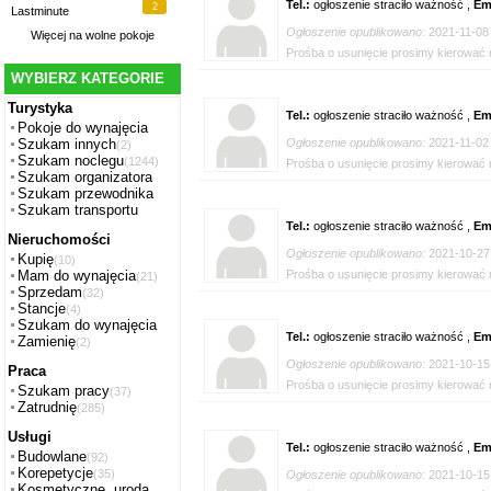
Tel.:
ogłoszenie straciło ważność ,
Em
2
Lastminute
Ogłoszenie opublikowano:
2021-11-08
Więcej na
wolne pokoje
Prośba o usunięcie prosimy kierować n
WYBIERZ KATEGORIE
Turystyka
Tel.:
ogłoszenie straciło ważność ,
Em
Pokoje do wynajęcia
Ogłoszenie opublikowano:
2021-11-02
Szukam innych
(2)
Szukam noclegu
(1244)
Prośba o usunięcie prosimy kierować n
Szukam organizatora
Szukam przewodnika
Szukam transportu
Tel.:
ogłoszenie straciło ważność ,
Em
Nieruchomości
Ogłoszenie opublikowano:
2021-10-27
Kupię
(10)
Prośba o usunięcie prosimy kierować n
Mam do wynajęcia
(21)
Sprzedam
(32)
Stancje
(4)
Szukam do wynajęcia
Tel.:
ogłoszenie straciło ważność ,
Em
Zamienię
(2)
Ogłoszenie opublikowano:
2021-10-15
Praca
Prośba o usunięcie prosimy kierować n
Szukam pracy
(37)
Zatrudnię
(285)
Usługi
Tel.:
ogłoszenie straciło ważność ,
Em
Budowlane
(92)
Korepetycje
(35)
Ogłoszenie opublikowano:
2021-10-15
Kosmetyczne, uroda