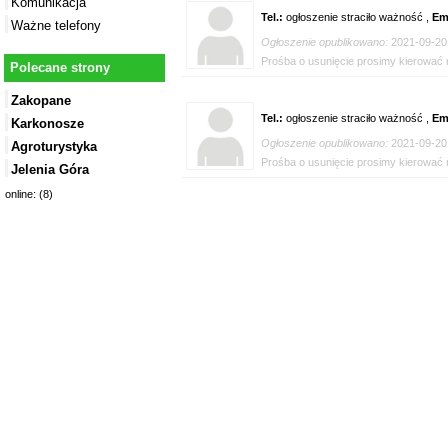
Komunikacja
Tel.:
ogłoszenie straciło ważność ,
Em
Ważne telefony
Ogłoszenie opublikowano:
2021-09-20
Prośba o usunięcie prosimy kierować n
Polecane strony
Zakopane
Tel.:
ogłoszenie straciło ważność ,
Em
Karkonosze
Ogłoszenie opublikowano:
2021-09-20
Agroturystyka
Prośba o usunięcie prosimy kierować n
Jelenia Góra
online: (8)