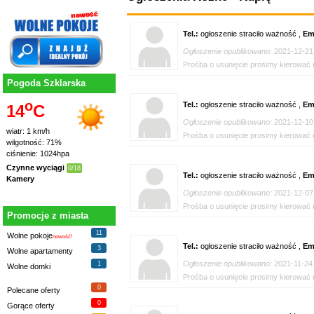
Tel.:
ogłoszenie straciło ważność ,
Em
Ogłoszenie opublikowano:
2021-12-21
Prośba o usunięcie prosimy kierować n
Pogoda Szklarska
o
Tel.:
ogłoszenie straciło ważność ,
Em
14
C
Ogłoszenie opublikowano:
2021-12-10
wiatr: 1 km/h
Prośba o usunięcie prosimy kierować n
wilgotność: 71%
ciśnienie: 1024hpa
Czynne wyciągi
0/18
Tel.:
ogłoszenie straciło ważność ,
Em
Kamery
Ogłoszenie opublikowano:
2021-12-07
Prośba o usunięcie prosimy kierować n
Promocje z miasta
11
Wolne pokoje
nowość!
Tel.:
ogłoszenie straciło ważność ,
Em
3
Wolne apartamenty
Ogłoszenie opublikowano:
2021-11-24
1
Wolne domki
Prośba o usunięcie prosimy kierować n
0
Polecane oferty
0
Gorące oferty