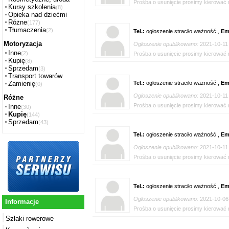
Prośba o usunięcie prosimy kierować n
Kursy szkolenia
(8)
Opieka nad dziećmi
Różne
(177)
Tłumaczenia
(2)
Tel.:
ogłoszenie straciło ważność ,
Em
Motoryzacja
Ogłoszenie opublikowano:
2021-10-11
Inne
(2)
Prośba o usunięcie prosimy kierować n
Kupię
(8)
Sprzedam
(3)
Transport towarów
Tel.:
ogłoszenie straciło ważność ,
Em
Zamienię
(0)
Ogłoszenie opublikowano:
2021-10-11
Różne
Prośba o usunięcie prosimy kierować n
Inne
(30)
Kupię
(144)
Sprzedam
(43)
Tel.:
ogłoszenie straciło ważność ,
Em
Ogłoszenie opublikowano:
2021-10-11
Prośba o usunięcie prosimy kierować n
Tel.:
ogłoszenie straciło ważność ,
Em
Ogłoszenie opublikowano:
2021-10-06
Informacje
Prośba o usunięcie prosimy kierować n
Szlaki rowerowe