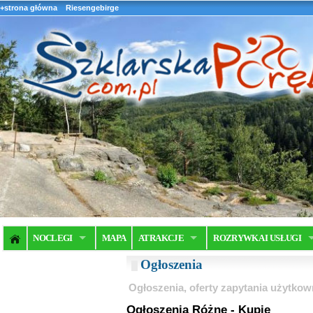
+strona główna
Riesengebirge
NOCLEGI
MAPA
ATRAKCJE
ROZRYWKA I USŁUGI
Ogłoszenia
Ogłoszenia, oferty zapytania użytkow
Ogłoszenia Różne - Kupię