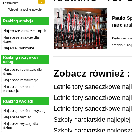
2
Lastminute
Więcej na
wolne pokoje
1
Paulo Sp
Ranking atrakcje
narciar
Najlepsze atrakcje Top 10
Najlepsze atrakcje dla
Kryterium oc
dzieci
średnia:
5
na 
Najlepiej położone
Ranking rozrywka i
usługi
Najlepsze resturacje dla
Zobacz również :
dzieci
Najlepsze restauracje
Letnie tory saneczkowe naj
Najlepiej położone
resturacje
Letnie tory saneczkowe najl
Ranking wyciągi
Letnie tory saneczkowe naj
Najlepiej położone wyciągi
Najlepsze wyciągi
Szkoły narciarskie najlepie
Najlepsze wyciągi dla
dzieci
Szkoły narciarskie najlepsze