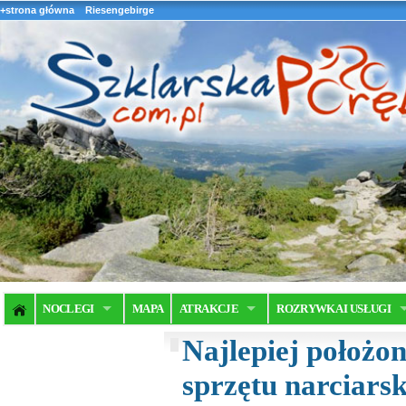
+strona główna
Riesengebirge
NOCLEGI
MAPA
ATRAKCJE
ROZRYWKA I USŁUGI
Najlepiej położo
sprzętu narciarsk