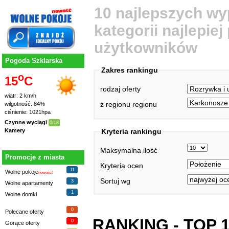
10 najlepszych wy
kategorii najlepie
użytkowników
Pogoda Szklarska
Zakres rankingu
o
15
C
rodzaj oferty
wiatr: 2 km/h
z regionu regionu
wilgotność: 84%
ciśnienie: 1021hpa
Czynne wyciągi
0/18
Kryteria rankingu
Kamery
Maksymalna ilość
Promocje z miasta
Kryteria ocen
11
Wolne pokoje
nowość!
Sortuj wg
3
Wolne apartamenty
1
Wolne domki
0
Polecane oferty
RANKING - TOP 
0
Gorące oferty