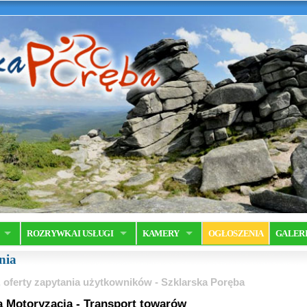
ROZRYWKA I USŁUGI
KAMERY
OGŁOSZENIA
GALER
nia
 oferty zapytania użytkowników - Szklarska Poręba
 Motoryzacja - Transport towarów