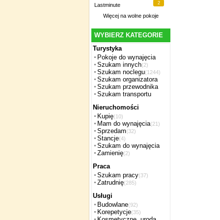
2
Lastminute
Więcej na
wolne pokoje
WYBIERZ KATEGORIE
Turystyka
Pokoje do wynajęcia
Szukam innych
(2)
Szukam noclegu
(1244)
Szukam organizatora
Szukam przewodnika
Szukam transportu
Nieruchomości
Kupię
(10)
Mam do wynajęcia
(21)
Sprzedam
(32)
Stancje
(4)
Szukam do wynajęcia
Zamienię
(2)
Praca
Szukam pracy
(37)
Zatrudnię
(285)
Usługi
Budowlane
(92)
Korepetycje
(35)
Kosmetyczne, uroda