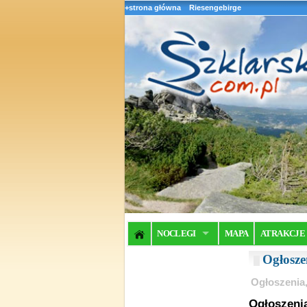
+strona główna
Riesengebirge
NOCLEGI
MAPA
ATRAKCJE
Ogłosze
Ogłoszenia,
Ogłoszenia