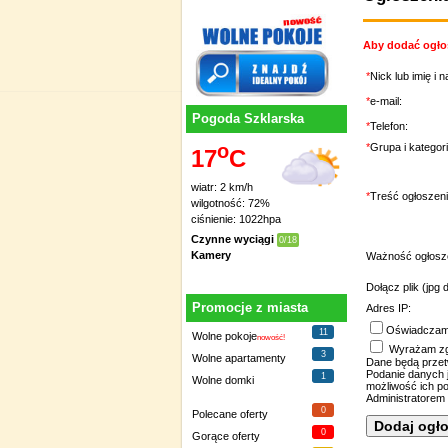
Aby dodać ogłos
*
Nick lub imię i 
*
e-mail:
Pogoda Szklarska
*
Telefon:
o
*
Grupa i kategori
17
C
wiatr: 2 km/h
*
Treść ogłoszeni
wilgotność: 72%
ciśnienie: 1022hpa
Czynne wyciągi
0/18
Kamery
Ważność ogłosz
Dołącz plik (jpg 
Promocje z miasta
Adres IP:
Oświadczam,
11
Wolne pokoje
nowość!
Wyrażam zgo
3
Wolne apartamenty
Dane będą przetw
Podanie danych 
1
Wolne domki
możliwość ich po
Administratorem 
0
Polecane oferty
0
Gorące oferty