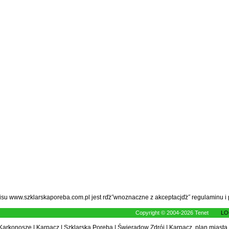
wisu www.szklarskaporeba.com.pl jest rďż˝wnoznaczne z akceptacjďż˝
regulaminu
i
Copyright © 2004-2026 Tenet
LO
Karkonosze
|
Karpacz
|
Szklarska Poręba
|
Świeradow Zdrój
|
Karpacz, plan miasta