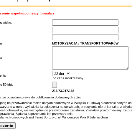
zenie wypełnij poniższy formularz.
nazwisko:
a:
MOTORYZACJA / TRANSPORT TOWARóW
a:
enia:
do 50 kb):
216.73.217.165
 że posiadam prawa do publikowania dodawanych zdjęć.
dę na przetwarzanie moich danych osobowych w związku z ustawą o ochronie danych o
arzane w celu : wyświetlania ogłoszenia na serwisach, przesyłania ofert i kontaktu z użytk
jest dobrowolne, ale niezbędne do przetworzenia zapytania. Zostałem poinformowany, że pr
prawienia, żądania zaprzestania ich przetwarzania.
danych osobowych jest Tenet Sp. z o.o. ul. Wincentego Pola 8 Jelenia Góra