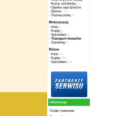
Kursy szkolenia
(8)
Opieka nad dziećmi
Różne
(177)
Tłumaczenia
(2)
Motoryzacja
Inne
(2)
Kupię
(8)
Sprzedam
(3)
Transport towarów
Zamienię
(0)
Różne
Inne
(30)
Kupię
(144)
Sprzedam
(43)
Informacje
Szlaki rowerowe