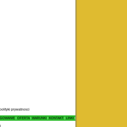
polityki prywatnosci
GOWANIE
|
OFERTA
|
WARUNKI
|
KONTAKT
|
LINKI
|
|