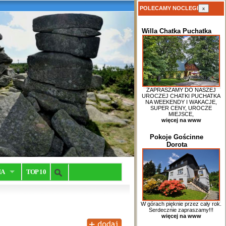
POLECAMY NOCLEGI
x
Willa Chatka Puchatka
ZAPRASZAMY DO NASZEJ
UROCZEJ CHATKI PUCHATKA
NA WEEKENDY I WAKACJE,
SUPER CENY, UROCZE
MIEJSCE,
więcej na www
Pokoje Gościnne
Dorota
IA
TOP 10
W górach pięknie przez cały rok.
Serdecznie zapraszamy!!!
więcej na www