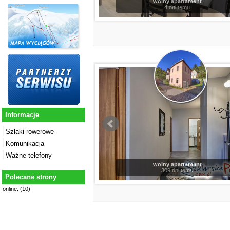
wolny apartament
4 dni temu
Informacje
Szlaki rowerowe
Komunikacja
Ważne telefony
wolny apartament
309 dni temu
Polecane strony
online: (10)