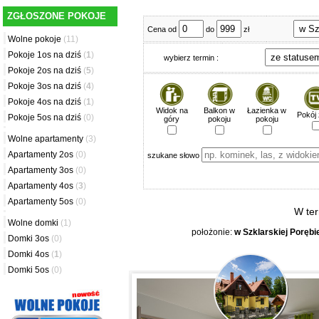
ZGŁOSZONE POKOJE
Cena od
do
zł
Wolne pokoje
(11)
Pokoje 1os na dziś
(
1
)
wybierz termin :
Pokoje 2os na dziś
(
5
)
Pokoje 3os na dziś
(
4
)
Pokoje 4os na dziś
(
1
)
Widok na
Balkon w
Łazienka w
Pokój
Pokoje 5os na dziś
(0)
góry
pokoju
pokoju
Wolne apartamenty
(3)
Apartamenty 2os
(0)
szukane słowo
Apartamenty 3os
(0)
Apartamenty 4os
(
3
)
Apartamenty 5os
(0)
W ter
Wolne domki
(1)
położonie:
w Szklarskiej Porębi
Domki 3os
(0)
Domki 4os
(
1
)
Domki 5os
(0)