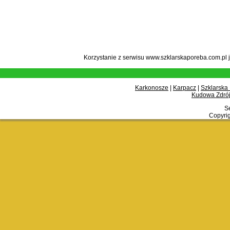
Korzystanie z serwisu www.szklarskaporeba.com.pl 
Karkonosze
|
Karpacz
|
Szklarska
Kudowa Zdrój
Se
Copyrig