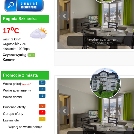
Pogoda Szklarska
o
17
C
wiatr: 2 km/h
wolny apartament
23 godzin temu
wilgotność: 72%
ciśnienie: 1022hpa
Czynne wyciągi
0/18
Kamery
Promocje z miasta
11
Wolne pokoje
nowość!
3
Wolne apartamenty
1
Wolne domki
0
Polecane oferty
0
Gorące oferty
2
Lastminute
Więcej na
wolne pokoje