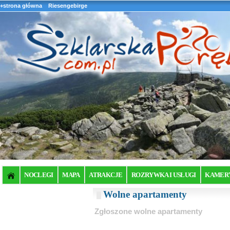
+strona główna
Riesengebirge
NOCLEGI
MAPA
ATRAKCJE
ROZRYWKA I USŁUGI
KAMER
Wolne apartamenty
Zgłoszone wolne apartamenty