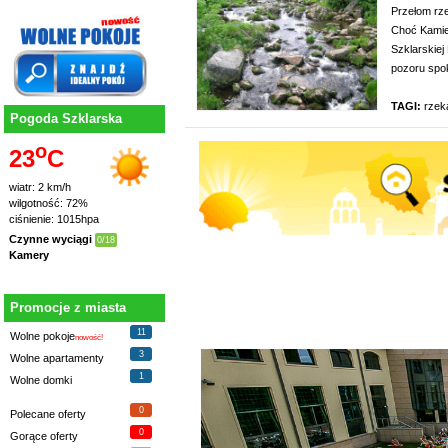
Przełom rze
Choć Kamie
Szklarskiej
pozoru spok
TAGI:
rzek
Pogoda Szklarska
o
23
C
wiatr: 2 km/h
wilgotność: 72%
ciśnienie: 1015hpa
Czynne wyciągi
0/18
Kamery
Promocje z miasta
11
Wolne pokoje
nowość!
3
Wolne apartamenty
1
Wolne domki
0
Polecane oferty
0
Gorące oferty