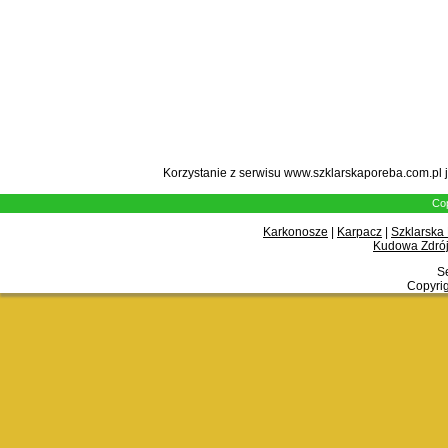
Korzystanie z serwisu www.szklarskaporeba.com.pl 
Cop
Karkonosze
|
Karpacz
|
Szklarska
Kudowa Zdrój
Se
Copyrig