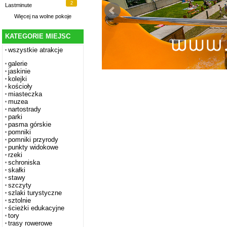
2
Lastminute
Więcej na
wolne pokoje
KATEGORIE MIEJSC
wszystkie atrakcje
galerie
jaskinie
kolejki
kościoły
miasteczka
muzea
nartostrady
parki
pasma górskie
pomniki
pomniki przyrody
punkty widokowe
rzeki
schroniska
skałki
stawy
szczyty
szlaki turystyczne
sztolnie
ścieżki edukacyjne
tory
trasy rowerowe