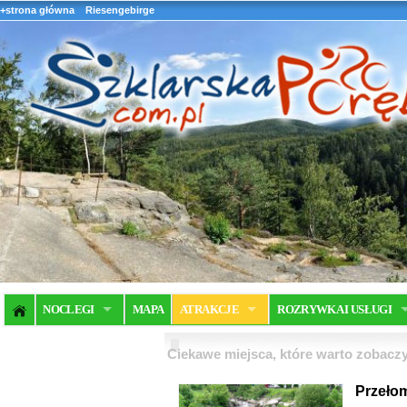
+strona główna
Riesengebirge
NOCLEGI
MAPA
ATRAKCJE
ROZRYWKA I USŁUGI
Ciekawe miejsca, które warto zobaczy
Przeło