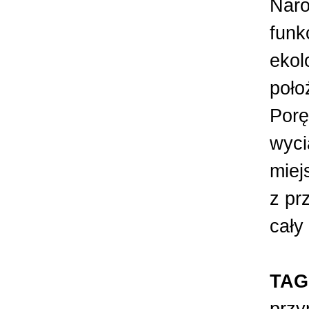
Naro
funk
ekol
poło
Porę
wyci
miej
z pr
cały 
TAG
przy