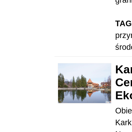
TAG
przy
śro
Ka
Ce
Ek
Obie
Kark