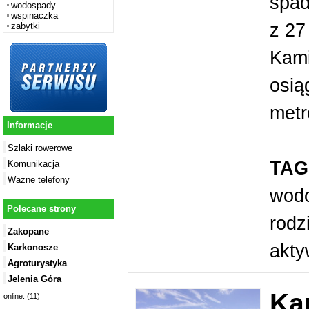
spad
wodospady
wspinaczka
z 27
zabytki
Kami
osią
metr
Informacje
Szlaki rowerowe
TAG
Komunikacja
Ważne telefony
wod
Polecane strony
rodz
Zakopane
akt
Karkonosze
Agroturystyka
Jelenia Góra
Ka
online: (11)