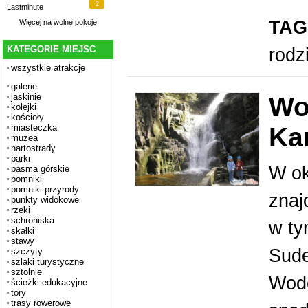
2
Lastminute
TAG
Więcej na
wolne pokoje
KATEGORIE MIEJSC
rodz
wszystkie atrakcje
galerie
jaskinie
Wo
kolejki
kościoły
Ka
miasteczka
muzea
nartostrady
parki
W ok
pasma górskie
pomniki
pomniki przyrody
znaj
punkty widokowe
rzeki
schroniska
w ty
skałki
stawy
Sude
szczyty
szlaki turystyczne
sztolnie
Wod
ścieżki edukacyjne
tory
trasy rowerowe