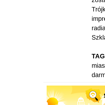
Trój
impr
radi
Szkl
TAG
mias
dar