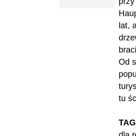
przy
Hau
lat,
drze
brac
Od s
popu
tury
tu śc
TAG
dla 