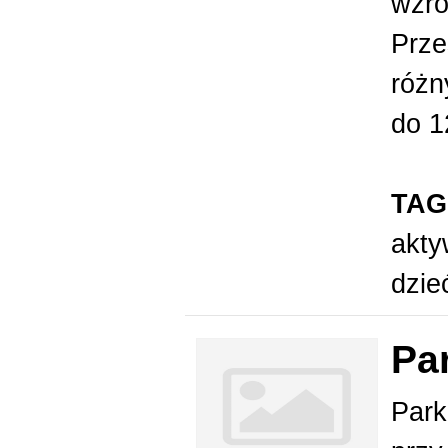
wzro
Prze
różn
do 1
TAG
akt
dzi
Pa
Park