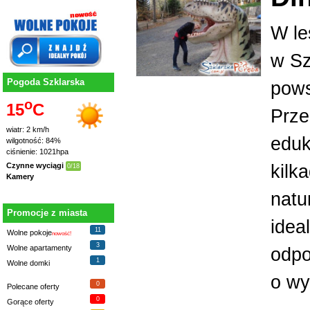
W le
w Sz
Pogoda Szklarska
pows
o
15
C
Prze
wiatr: 2 km/h
eduk
wilgotność: 84%
ciśnienie: 1021hpa
kilk
Czynne wyciągi
0/18
Kamery
natu
Promocje z miasta
idea
11
Wolne pokoje
nowość!
3
Wolne apartamenty
odpo
1
Wolne domki
o wy
0
Polecane oferty
0
Gorące oferty