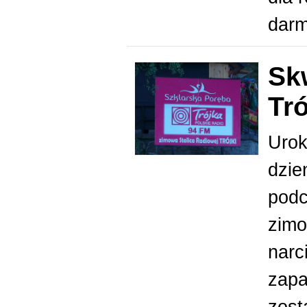
dar
Sk
Tró
Urok
dzie
podc
zim
narc
zapa
zost