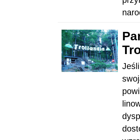
nar
Pa
Tro
Jeśl
swoj
powi
lino
dyspo
dost