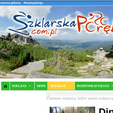
+strona główna
Riesengebirge
NOCLEGI
MAPA
ATRAKCJE
ROZRYWKA I USŁUGI
Ciekawe miejsca, które warto zobaczy
Di