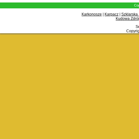
Cop
Karkonosze
|
Karpacz
|
Szklarska
Kudowa Zdrój
Se
Copyrig