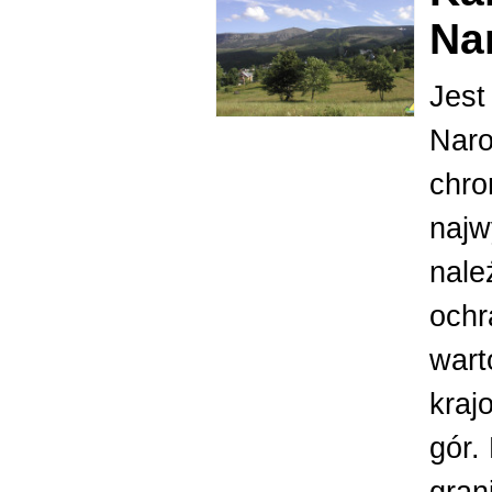
Na
Jest
Naro
chro
najw
nale
ochr
wart
kraj
gór.
gran