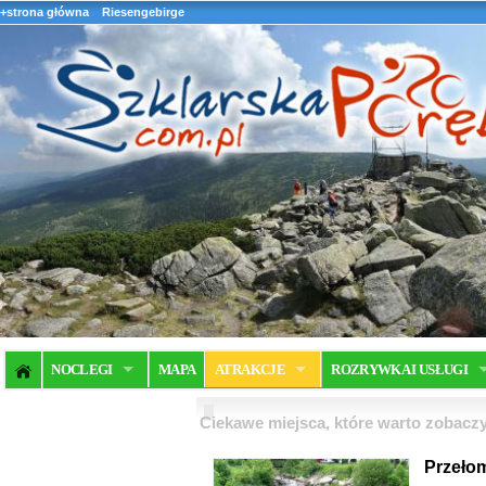
+strona główna
Riesengebirge
NOCLEGI
MAPA
ATRAKCJE
ROZRYWKA I USŁUGI
Ciekawe miejsca, które warto zobaczy
Przeło