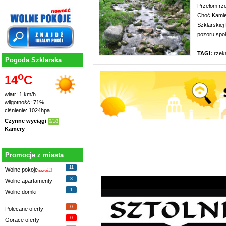
Przełom rze
Choć Kamie
Szklarskiej
pozoru spok
TAGI:
rzek
Pogoda Szklarska
o
14
C
wiatr: 1 km/h
wilgotność: 71%
ciśnienie: 1024hpa
Czynne wyciągi
0/18
Kamery
Promocje z miasta
11
Wolne pokoje
nowość!
3
Wolne apartamenty
1
Wolne domki
0
Polecane oferty
0
Gorące oferty