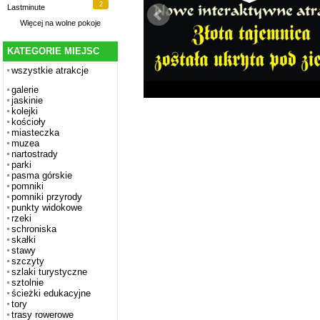
2
Lastminute
Więcej na
wolne pokoje
KATEGORIE MIEJSC
wszystkie atrakcje
galerie
jaskinie
kolejki
kościoły
miasteczka
muzea
nartostrady
parki
pasma górskie
pomniki
pomniki przyrody
punkty widokowe
rzeki
schroniska
skałki
stawy
szczyty
szlaki turystyczne
sztolnie
ścieżki edukacyjne
tory
trasy rowerowe