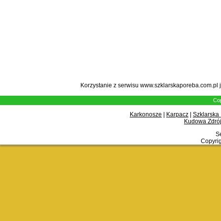
Korzystanie z serwisu www.szklarskaporeba.com.pl 
Cop
Karkonosze
|
Karpacz
|
Szklarska
Kudowa Zdrój
Se
Copyrig