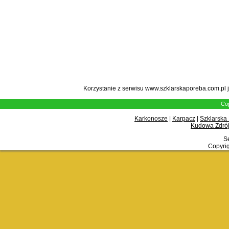
Korzystanie z serwisu www.szklarskaporeba.com.pl 
Cop
Karkonosze
|
Karpacz
|
Szklarska
Kudowa Zdrój
Se
Copyrig