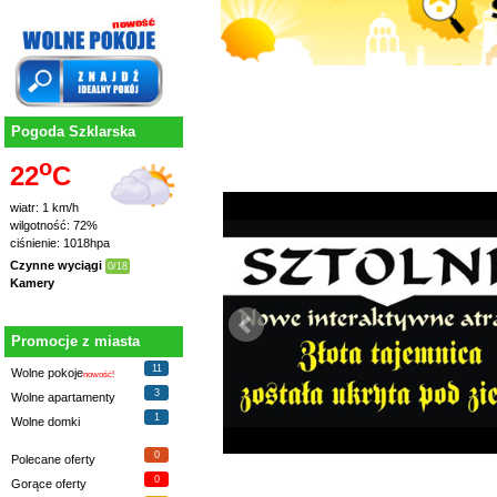
Pogoda Szklarska
o
22
C
wiatr: 1 km/h
wilgotność: 72%
ciśnienie: 1018hpa
Czynne wyciągi
0/18
Kamery
Promocje z miasta
11
Wolne pokoje
nowość!
3
Wolne apartamenty
1
Wolne domki
0
Polecane oferty
0
Gorące oferty