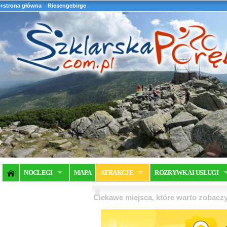
+strona główna
Riesengebirge
NOCLEGI
MAPA
ATRAKCJE
ROZRYWKA I USŁUGI
Ciekawe miejsca, które warto zobaczy