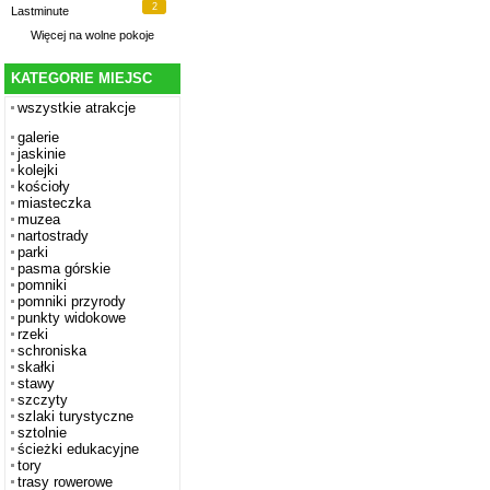
2
Lastminute
Więcej na
wolne pokoje
KATEGORIE MIEJSC
wszystkie atrakcje
galerie
jaskinie
kolejki
kościoły
miasteczka
muzea
nartostrady
parki
pasma górskie
pomniki
pomniki przyrody
punkty widokowe
rzeki
schroniska
skałki
stawy
szczyty
szlaki turystyczne
sztolnie
ścieżki edukacyjne
tory
trasy rowerowe