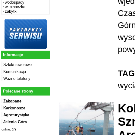
wjed
wodospady
wspinaczka
Czas
zabytki
Górn
wyso
powyż
Informacje
Szlaki rowerowe
TAG
Komunikacja
Ważne telefony
wyc
Polecane strony
Zakopane
Ko
Karkonosze
Agroturystyka
Szr
Jelenia Góra
online: (7)
Ar