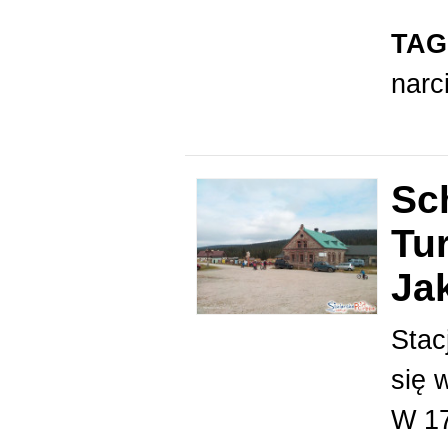
TAG
narc
Sc
Tu
Ja
Stac
się 
W 17