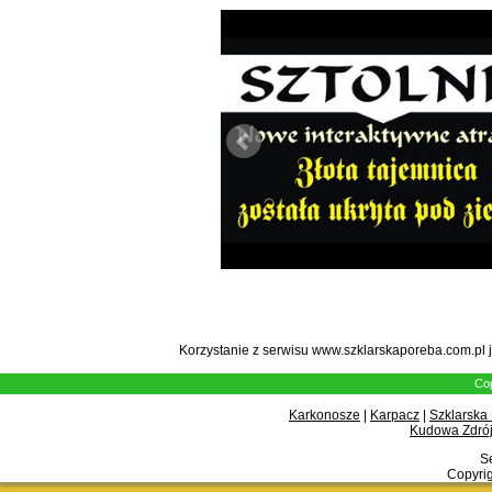
Korzystanie z serwisu www.szklarskaporeba.com.pl 
Cop
Karkonosze
|
Karpacz
|
Szklarska
Kudowa Zdrój
Se
Copyrig