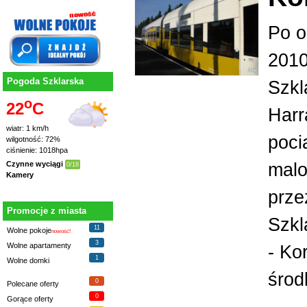
Po o
2010
Pogoda Szklarska
Szkl
o
22
C
Harr
wiatr: 1 km/h
poci
wilgotność: 72%
ciśnienie: 1018hpa
malo
Czynne wyciągi
0/18
Kamery
prze
Promocje z miasta
Szkl
11
Wolne pokoje
nowość!
3
Wolne apartamenty
- Ko
1
Wolne domki
środ
0
Polecane oferty
0
Gorące oferty