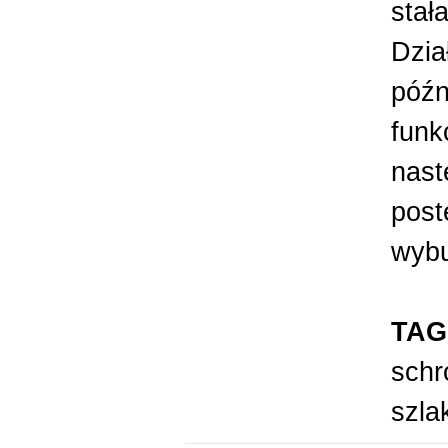
stał
Dzia
późn
funk
nast
post
wybu
TAG
schr
szla