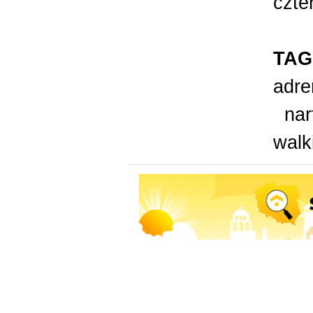
czter
TAG
adre
nar
walk