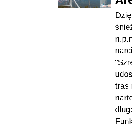
Dzię
śnie
n.p.
narc
“Szr
udos
tras
nart
dług
Funkc