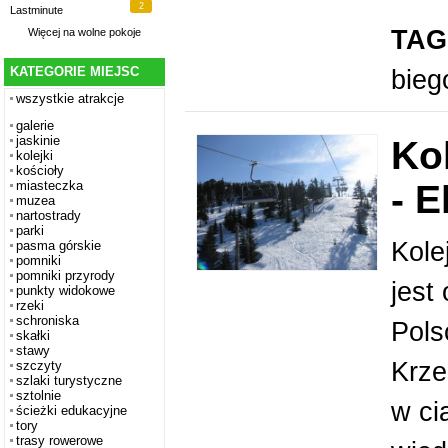
2
Lastminute
TAG
Więcej na
wolne pokoje
KATEGORIE MIEJSC
bie
wszystkie atrakcje
galerie
jaskinie
Ko
kolejki
kościoły
- 
miasteczka
muzea
nartostrady
parki
Kole
pasma górskie
pomniki
pomniki przyrody
jest
punkty widokowe
rzeki
schroniska
Pols
skałki
stawy
Krze
szczyty
szlaki turystyczne
sztolnie
w ci
ścieżki edukacyjne
tory
trasy rowerowe