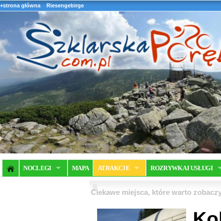
+strona główna
Riesengebirge
NOCLEGI
MAPA
ATRAKCJE
ROZRYWKA I USŁUGI
Ciekawe miejsca, które warto zobaczy
Kol