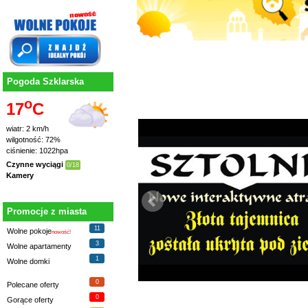
Pogoda Szklarska
o
17
C
wiatr: 2 km/h
wilgotność: 72%
ciśnienie: 1022hpa
Czynne wyciągi
0/18
Kamery
Promocje z miasta
11
Wolne pokoje
nowość!
3
Wolne apartamenty
1
Wolne domki
0
Polecane oferty
0
Gorące oferty