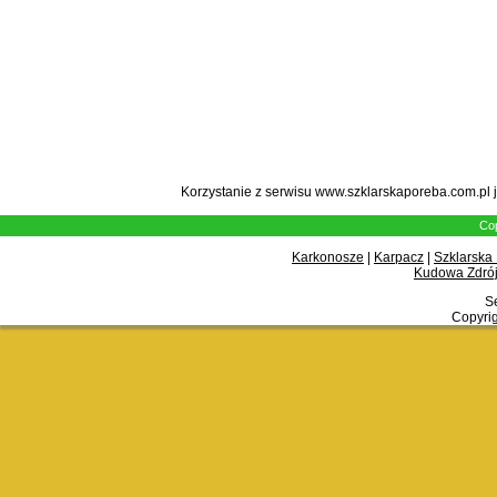
Korzystanie z serwisu www.szklarskaporeba.com.pl 
Cop
Karkonosze
|
Karpacz
|
Szklarska
Kudowa Zdrój
Se
Copyrig