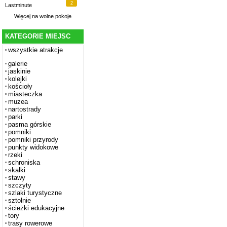
2
Lastminute
Więcej na
wolne pokoje
KATEGORIE MIEJSC
wszystkie atrakcje
galerie
jaskinie
kolejki
kościoły
miasteczka
muzea
nartostrady
parki
pasma górskie
pomniki
pomniki przyrody
punkty widokowe
rzeki
schroniska
skałki
stawy
szczyty
szlaki turystyczne
sztolnie
ścieżki edukacyjne
tory
trasy rowerowe