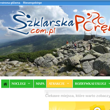
+strona główna
Riesengebirge
NOCLEGI
MAPA
ATRAKCJE
ROZRYWKA I USŁUGI
Ciekawe miejsca, które warto zobaczy