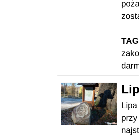
poża
zost
TAG
zak
dar
Li
Lipa
przy
najs