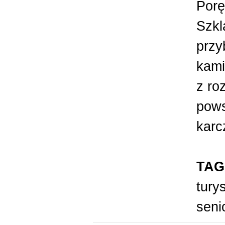
Porę
Szkl
przy
kami
z ro
pows
karc
TAG
tury
seni