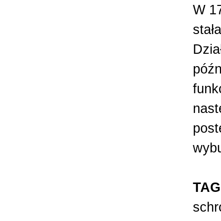
W 17
stał
Dzia
późn
funk
nast
post
wybu
TAG
schr