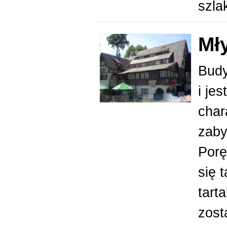
szla
Mł
Budy
i je
char
zaby
Porę
się 
tart
zost