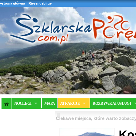
+strona główna
Riesengebirge
NOCLEGI
MAPA
ATRAKCJE
ROZRYWKA I USŁUGI
Ciekawe miejsca, które warto zobaczy
Ko