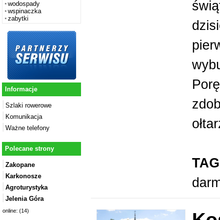
świą
wodospady
wspinaczka
zabytki
dzis
pier
wybu
Porę
Informacje
zdob
Szlaki rowerowe
Komunikacja
ołta
Ważne telefony
Polecane strony
TAG
Zakopane
Karkonosze
dar
Agroturystyka
Jelenia Góra
online: (14)
Ko