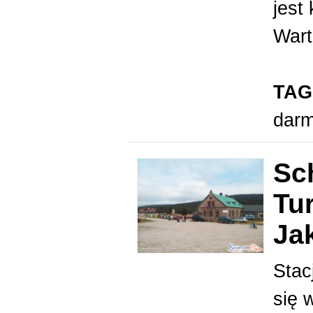
jest
Wart
TAG
dar
Sc
Tu
Ja
Stac
się 