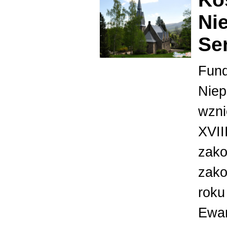
Ni
Se
Fund
Nie
wzni
XVII
zako
zako
roku
Ewan