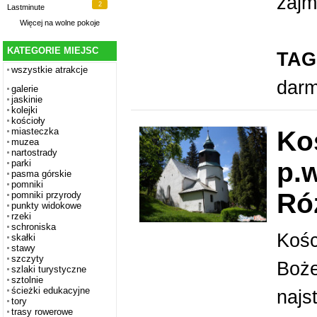
zajm
2
Lastminute
Więcej na
wolne pokoje
KATEGORIE MIEJSC
TAG
wszystkie atrakcje
dar
galerie
jaskinie
kolejki
kościoły
Ko
miasteczka
muzea
nartostrady
p.w
parki
pasma górskie
pomniki
Ró
pomniki przyrody
punkty widokowe
rzeki
schroniska
Kośc
skałki
stawy
szczyty
Boże
szlaki turystyczne
sztolnie
ścieżki edukacyjne
najs
tory
trasy rowerowe