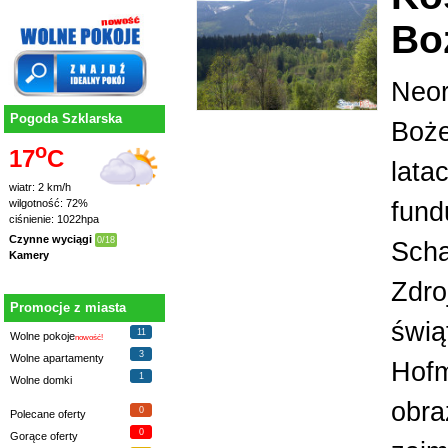
Bo
Neor
Pogoda Szklarska
Boże
o
17
C
lata
wiatr: 2 km/h
fund
wilgotność: 72%
ciśnienie: 1022hpa
Czynne wyciągi
0/18
Scha
Kamery
Zdro
Promocje z miasta
świą
11
Wolne pokoje
nowość!
3
Wolne apartamenty
Hofm
1
Wolne domki
obra
0
Polecane oferty
0
Gorące oferty