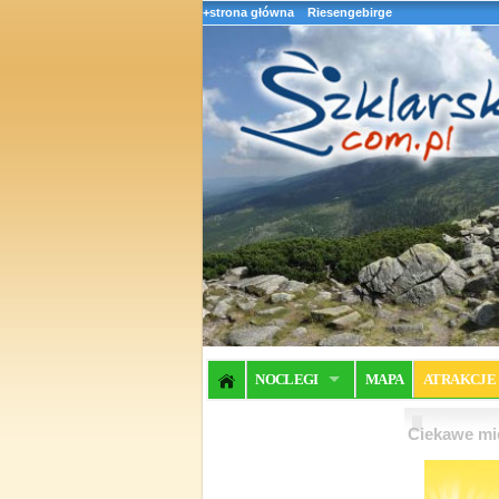
+strona główna
Riesengebirge
NOCLEGI
MAPA
ATRAKCJE
Ciekawe mie