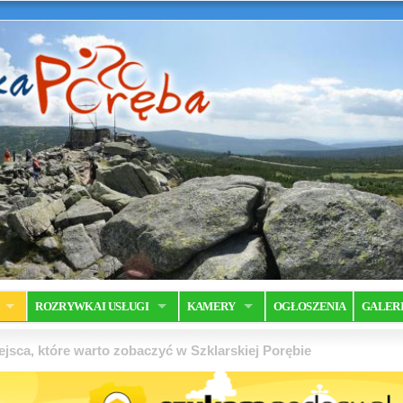
ROZRYWKA I USŁUGI
KAMERY
OGŁOSZENIA
GALER
jsca, które warto zobaczyć w Szklarskiej Porębie