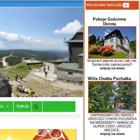
POLECAMY NOCLEGI
x
Pokoje Gościnne
Dorota
W górach pięknie przez cały rok.
Serdecznie zapraszamy!!!
więcej na www
Willa Chatka Puchatka
IA
TOP 10
ZAPRASZAMY DO NASZEJ
UROCZEJ CHATKI PUCHATKA
NA WEEKENDY I WAKACJE,
SUPER CENY, UROCZE
MIEJSCE,
więcej na www