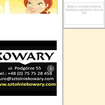
Miejsce na twoją reklamę.
Zadzwoń zapytaj tel.
75 64 19
919