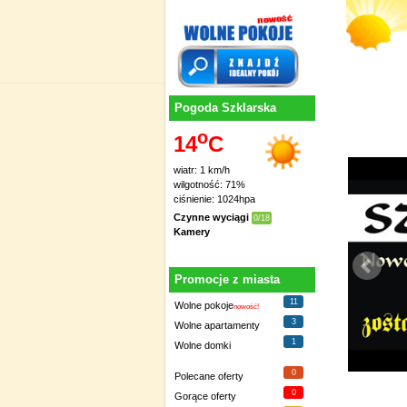
Pogoda Szklarska
o
14
C
wiatr: 1 km/h
wilgotność: 71%
ciśnienie: 1024hpa
Czynne wyciągi
0/18
Kamery
Promocje z miasta
11
Wolne pokoje
nowość!
3
Wolne apartamenty
1
Wolne domki
0
Polecane oferty
0
Gorące oferty