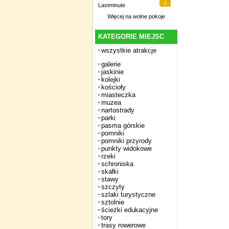
2
Lastminute
Więcej na
wolne pokoje
KATEGORIE MIEJSC
wszystkie atrakcje
galerie
jaskinie
kolejki
kościoły
miasteczka
muzea
nartostrady
parki
pasma górskie
pomniki
pomniki przyrody
punkty widokowe
rzeki
schroniska
skałki
stawy
szczyty
szlaki turystyczne
sztolnie
ścieżki edukacyjne
tory
trasy rowerowe