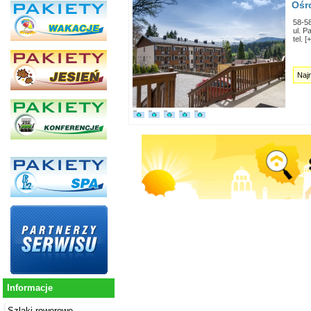
Ośr
58-5
ul. P
tel. 
Naj
Informacje
Szlaki rowerowe