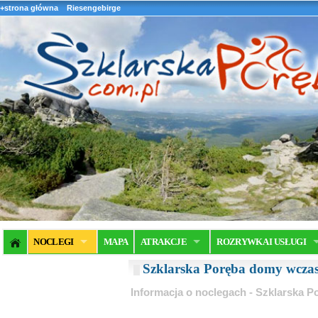
+strona główna
Riesengebirge
NOCLEGI
MAPA
ATRAKCJE
ROZRYWKA I USŁUGI
Szklarska Poręba domy wcza
Informacja o noclegach - Szklarska P