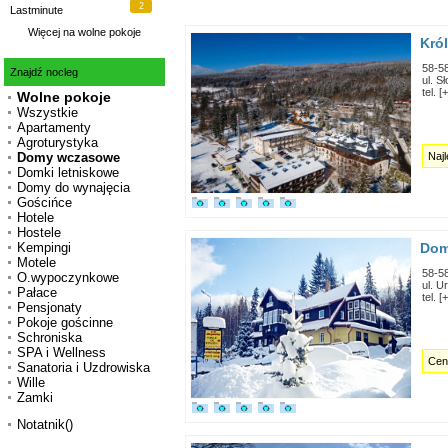
2
Lastminute
Więcej na
wolne pokoje
Kró
58-5
Znajdź nocleg
ul. S
tel. 
Wolne pokoje
Wszystkie
Apartamenty
Agroturystyka
Naj
Domy wczasowe
Domki letniskowe
Domy do wynajęcia
Gościńce
Hotele
Hostele
Dom
Kempingi
Motele
58-5
O.wypoczynkowe
ul. U
Pałace
tel. 
Pensjonaty
Pokoje gościnne
Schroniska
SPA i Wellness
Cent
Sanatoria i Uzdrowiska
Wille
Zamki
Notatnik()