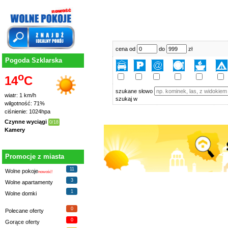
cena od
do
zł
Pogoda Szklarska
o
14
C
szukane słowo
wiatr: 1 km/h
szukaj w
wilgotność: 71%
ciśnienie: 1024hpa
Czynne wyciągi
0/18
Kamery
Promocje z miasta
11
Wolne pokoje
nowość!
3
Wolne apartamenty
1
Wolne domki
0
Polecane oferty
0
Gorące oferty