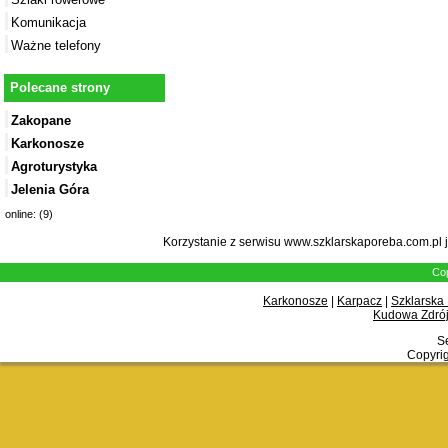
Komunikacja
Ważne telefony
Polecane strony
Zakopane
Karkonosze
Agroturystyka
Jelenia Góra
online: (9)
Korzystanie z serwisu www.szklarskaporeba.com.pl 
Cop
Karkonosze
|
Karpacz
|
Szklarska
Kudowa Zdrój
Se
Copyrig