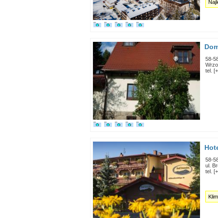
Naj
Dom
58-5
Wrzo
tel. 
Hot
58-5
ul. B
tel. 
Klim