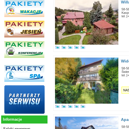
Will
58-5
Kasp
tel. 
Wid
58-5
Świe
tel. 
NA
Apa
Informacje
58-5
Szlaki rowerowe