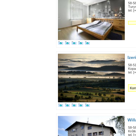
58-5
Tury
tel. 
Izer
58-5
Kopa
tel. 
Kom
Wil
58-5
Krót
tel. 