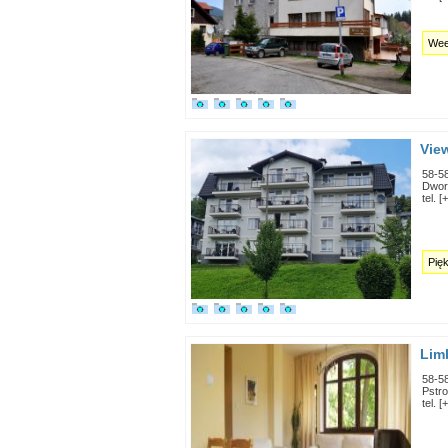
Wee
Vie
58-5
Dwor
tel. 
Pię
Lim
58-5
Pstr
tel. 