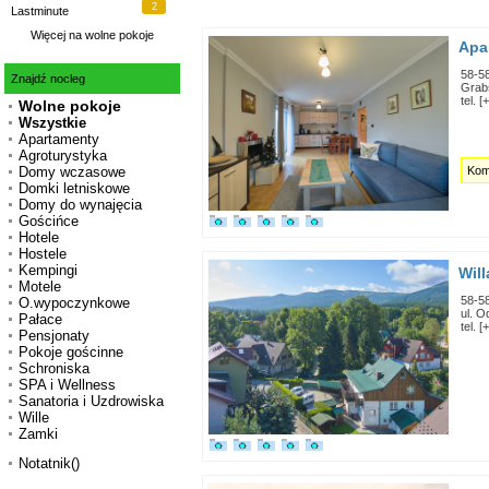
2
Lastminute
Więcej na
wolne pokoje
Apa
58-5
Znajdź nocleg
Grab
tel. 
Wolne pokoje
Wszystkie
Apartamenty
Agroturystyka
Kom
Domy wczasowe
Domki letniskowe
Domy do wynajęcia
Gościńce
Hotele
Hostele
Kempingi
Wil
Motele
58-5
O.wypoczynkowe
ul. O
Pałace
tel. 
Pensjonaty
Pokoje gościnne
Schroniska
SPA i Wellness
Sanatoria i Uzdrowiska
Wille
Zamki
Notatnik()