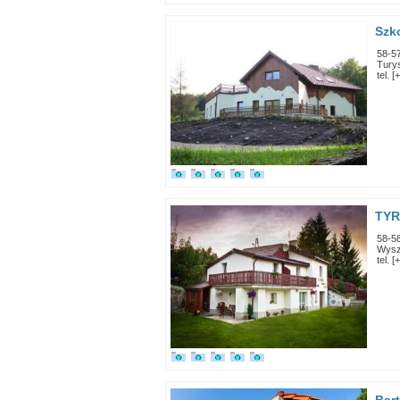
Szk
58-5
Tury
tel. 
TY
58-5
Wysz
tel. 