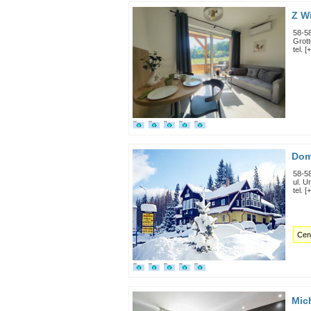
Z W
58-5
Grott
tel. 
Dom
58-5
ul. U
tel. 
Cent
Mic