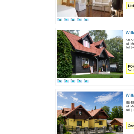
Lim
Wil
58-5
ul. M
tel. 
POK
570
Will
58-5
ul. M
tel. 
Zap