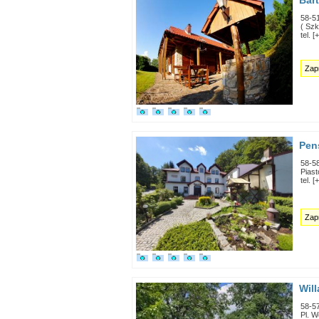
Bar
58-5
( Szk
tel. 
Zap
Pen
58-5
Pias
tel. 
Zap
Wil
58-5
Pl. 