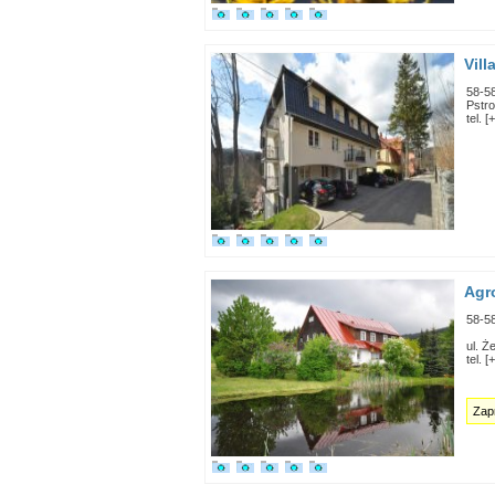
Vill
58-5
Pstr
tel. 
Agr
58-5
ul. Ż
tel. 
Zap