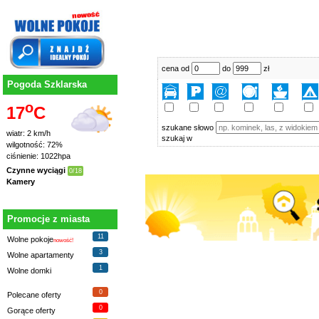
cena od
do
zł
Pogoda Szklarska
o
17
C
szukane słowo
wiatr: 2 km/h
szukaj w
wilgotność: 72%
ciśnienie: 1022hpa
Czynne wyciągi
0/18
Kamery
Promocje z miasta
11
Wolne pokoje
nowość!
3
Wolne apartamenty
1
Wolne domki
0
Polecane oferty
0
Gorące oferty