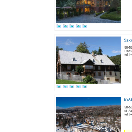
Szk
58-5
Pias
tel. 
Kró
58-5
ul. S
tel. 