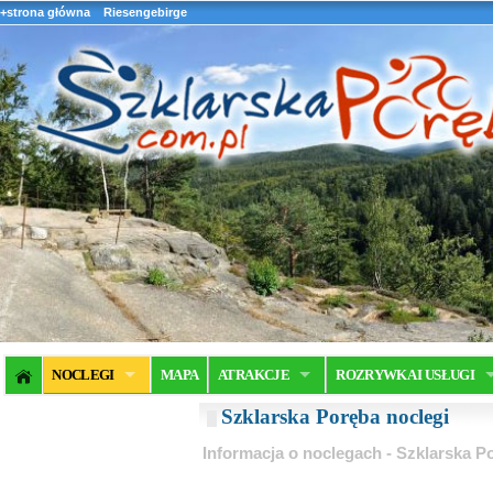
+strona główna
Riesengebirge
NOCLEGI
MAPA
ATRAKCJE
ROZRYWKA I USŁUGI
Szklarska Poręba noclegi
Informacja o noclegach - Szklarska P