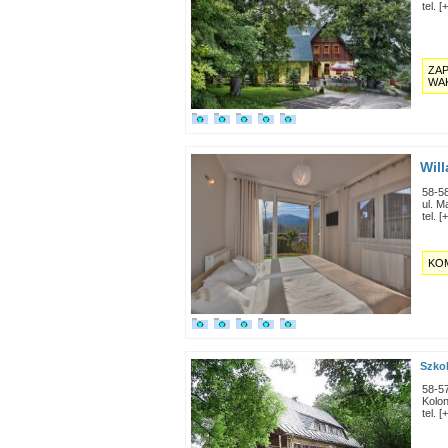
tel. 
ZAP
WAK
Wil
58-5
ul. M
tel. 
KO
Szkol
58-5
Kolon
tel. 