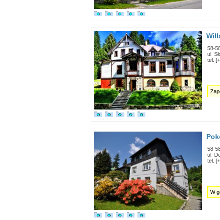
Wil
58-5
ul. S
tel. 
Zapo
Pok
58-5
ul. 
tel. 
W g