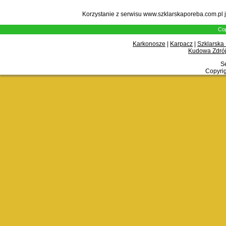
Korzystanie z serwisu www.szklarskaporeba.com.pl 
Cop
Karkonosze
|
Karpacz
|
Szklarska
Kudowa Zdrój
Se
Copyrig