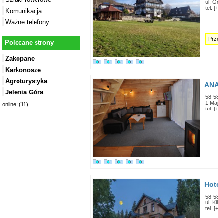
ul. G
tel. 
Komunikacja
Ważne telefony
Prze
Polecane strony
Zakopane
Karkonosze
Agroturystyka
ANA
Jelenia Góra
58-5
1 Maj
online: (11)
tel. 
Hot
58-5
ul. K
tel. 