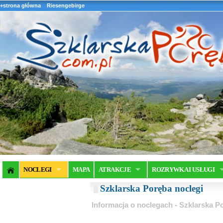
+strona główna
Riesengebirge
NOCLEGI
MAPA
ATRAKCJE
ROZRYWKA I USŁUGI
Szklarska Poręba noclegi
Informacja o noclegach - Szklarska P