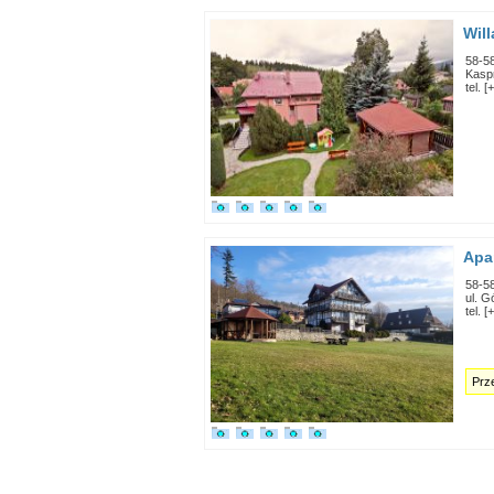
Will
58-5
Kasp
tel. 
Apa
58-5
ul. G
tel. 
Prze