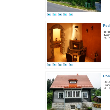
Pod
58-5
Tade
tel. 
Dom
58-5
Fran
tel. 