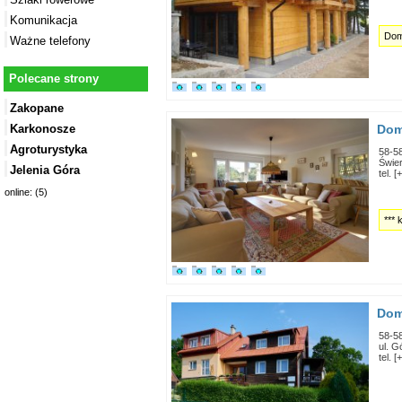
Komunikacja
Dom
Ważne telefony
Polecane strony
Zakopane
Dom
Karkonosze
Agroturystyka
58-5
Świe
Jelenia Góra
tel. 
online: (5)
***
Dom
58-5
ul. G
tel. 