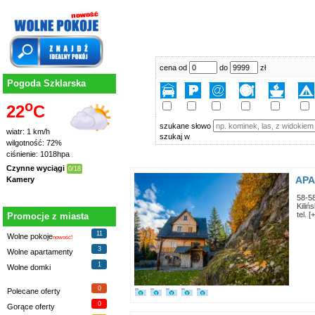
cena od
do
zł
Pogoda Szklarska
o
22
C
szukane słowo
wiatr: 1 km/h
szukaj w
wilgotność: 72%
ciśnienie: 1018hpa
Czynne wyciągi
0/18
AP
Kamery
58-5
Kiliń
tel. 
Promocje z miasta
11
Wolne pokoje
nowość!
3
Wolne apartamenty
1
Wolne domki
0
Polecane oferty
0
Gorące oferty