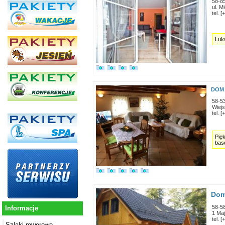
58-8
ul. M
tel. 
Luk
DOM 
58-5
Wiej
tel. 
Pię
bas
Dom
58-5
Informacje
1 Ma
tel. 
Szlaki rowerowe