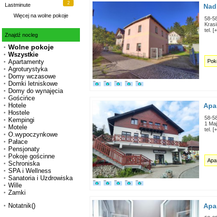
2
Lastminute
Nad
Więcej na
wolne pokoje
58-5
Krasi
tel. 
Znajdź nocleg
Wolne pokoje
Wszystkie
Pok
Apartamenty
Agroturystyka
Domy wczasowe
Domki letniskowe
Domy do wynajęcia
Gościńce
Apa
Hotele
Hostele
58-5
Kempingi
1 Maj
Motele
tel. 
O.wypoczynkowe
Pałace
Pensjonaty
Pokoje gościnne
Apa
Schroniska
SPA i Wellness
Sanatoria i Uzdrowiska
Wille
Zamki
Apa
Notatnik()