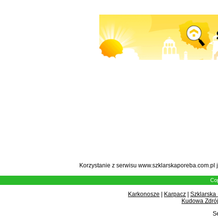
Korzystanie z serwisu www.szklarskaporeba.com.pl 
Cop
Karkonosze
|
Karpacz
|
Szklarska
Kudowa Zdrój
Se