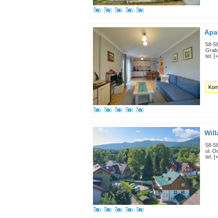
Apa
58-5
Grab
tel. 
Kom
Wil
58-5
ul. O
tel. 