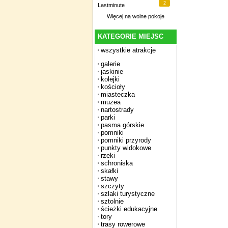
2
Lastminute
Więcej na
wolne pokoje
KATEGORIE MIEJSC
wszystkie atrakcje
galerie
jaskinie
kolejki
kościoły
miasteczka
muzea
nartostrady
parki
pasma górskie
pomniki
pomniki przyrody
punkty widokowe
rzeki
schroniska
skałki
stawy
szczyty
szlaki turystyczne
sztolnie
ścieżki edukacyjne
tory
trasy rowerowe