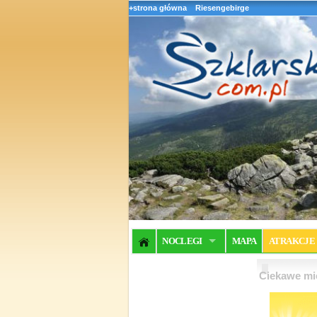
+strona główna
Riesengebirge
NOCLEGI
MAPA
ATRAKCJE
Ciekawe mie