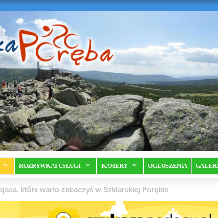
ROZRYWKA I USŁUGI
KAMERY
OGŁOSZENIA
GALER
jsca, które warto zobaczyć w Szklarskiej Porębie