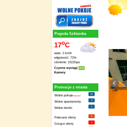
Pogoda Szklarska
o
17
C
wiatr: 2 km/h
wilgotność: 72%
ciśnienie: 1022hpa
Czynne wyciągi
0/18
Kamery
Promocje z miasta
11
Wolne pokoje
nowość!
3
Wolne apartamenty
1
Wolne domki
0
Polecane oferty
0
Gorące oferty