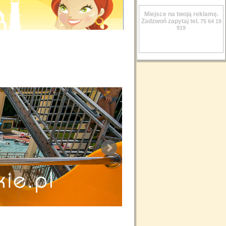
Miejsce na twoją reklamę.
Zadzwoń zapytaj tel.
75 64 19
919