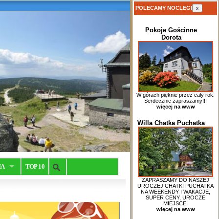
POLECAMY NOCLEGI
x
Pokoje Gościnne
Dorota
W górach pięknie przez cały rok.
Serdecznie zapraszamy!!!
więcej na www
Willa Chatka Puchatka
IA
TOP 10
ZAPRASZAMY DO NASZEJ
UROCZEJ CHATKI PUCHATKA
NA WEEKENDY I WAKACJE,
SUPER CENY, UROCZE
MIEJSCE,
więcej na www