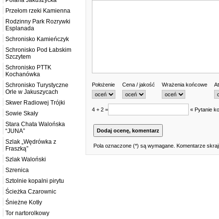
Polana Jakuszycka
Przełom rzeki Kamienna
Rodzinny Park Rozrywki
Esplanada
Schronisko Kamieńczyk
Schronisko Pod Łabskim
Szczytem
Schronisko PTTK
Kochanówka
Położenie
Cena / jakość
Wrażenia końcowe
At
Schronisko Turystyczne
Orle w Jakuszycach
Skwer Radiowej Trójki
4 + 2 =
« Pytanie ko
Sowie Skały
Stara Chata Walońska
“JUNA”
Szlak „Wędrówka z
Pola oznaczone (*) są wymagane. Komentarze skrajn
Fraszką”
Szlak Waloński
Szrenica
Sztolnie kopalni pirytu
Ścieżka Czarownic
Śnieżne Kotły
Tor nartorolkowy