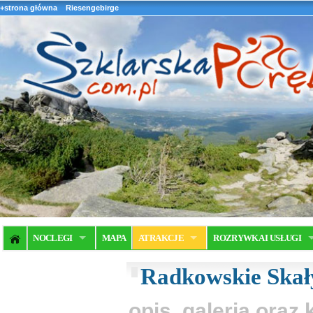
+strona główna
Riesengebirge
NOCLEGI
MAPA
ATRAKCJE
ROZRYWKA I USŁUGI
Radkowskie Skał
opis, galeria ora