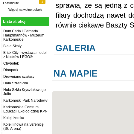
2
sprawia, że są jedną z 
Lastminute
Więcej na
wolne pokoje
filary dochodzą nawet d
Lista atrakcji
równie ciekawe Baszty S
Dom Carla i Gerharta
Hauptmannów - Muzeum
Karkonoskie
GALERIA
Białe Skały
Brick City - wystawa modeli
z klocków LEGO®
Chybotek
Dinopark
NA MAPIE
Drewniane szałasy
Hala Szrenicka
Huta Szkła Kryształowego
Julia
Karkonoski Park Narodowy
Karkonoskie Centrum
Edukacji Ekologicznej KPN
Kolej Izerska
Kolej linowa na Szrenicę
(Ski Arena)