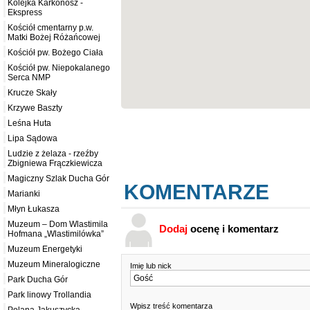
Kolejka Karkonosz -
Ekspress
Kościół cmentarny p.w.
Matki Bożej Różańcowej
Kościół pw. Bożego Ciała
Kościół pw. Niepokalanego
Serca NMP
Krucze Skały
Krzywe Baszty
Leśna Huta
Lipa Sądowa
Ludzie z żelaza - rzeźby
Zbigniewa Frączkiewicza
Magiczny Szlak Ducha Gór
KOMENTARZE
Marianki
Młyn Łukasza
Muzeum – Dom Wlastimila
Dodaj
ocenę i komentarz
Hofmana „Wlastimilówka”
Muzeum Energetyki
Muzeum Mineralogiczne
Imię lub nick
Park Ducha Gór
Park linowy Trollandia
Wpisz treść komentarza