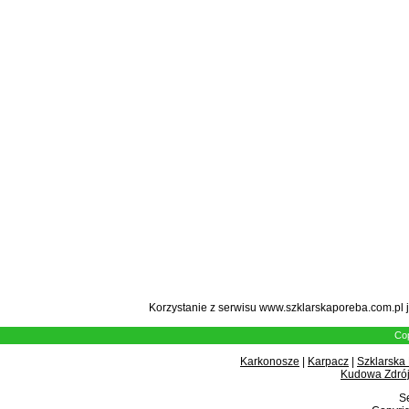
Korzystanie z serwisu www.szklarskaporeba.com.pl 
Cop
Karkonosze
|
Karpacz
|
Szklarska
Kudowa Zdrój
Se