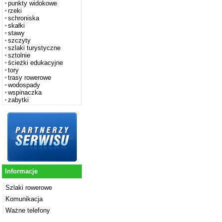
punkty widokowe
rzeki
schroniska
skałki
stawy
szczyty
szlaki turystyczne
sztolnie
ścieżki edukacyjne
tory
trasy rowerowe
wodospady
wspinaczka
zabytki
Informacje
Szlaki rowerowe
Komunikacja
Ważne telefony