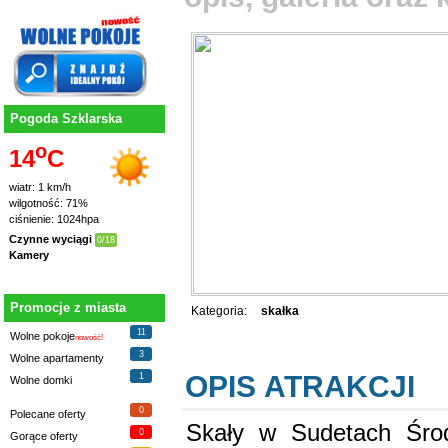
Pogoda Szklarska
o
14
C
wiatr: 1 km/h
wilgotność: 71%
ciśnienie: 1024hpa
Czynne wyciągi
0/18
Kamery
Promocje z miasta
Kategoria:
skałka
11
Wolne pokoje
nowość!
3
Wolne apartamenty
OPIS ATRAKCJI
1
Wolne domki
0
Polecane oferty
Skały w Sudetach Środ
0
Gorące oferty