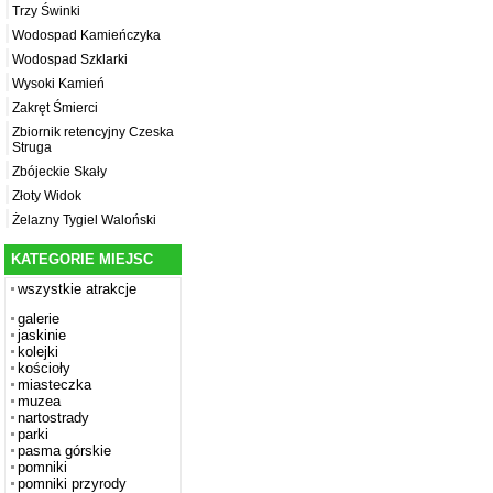
Trzy Świnki
Wodospad Kamieńczyka
Wodospad Szklarki
Wysoki Kamień
Zakręt Śmierci
Zbiornik retencyjny Czeska
Struga
Zbójeckie Skały
Złoty Widok
Żelazny Tygiel Waloński
KATEGORIE MIEJSC
wszystkie atrakcje
galerie
jaskinie
kolejki
kościoły
miasteczka
muzea
nartostrady
parki
pasma górskie
pomniki
pomniki przyrody