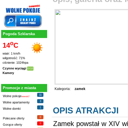
Pogoda Szklarska
o
14
C
wiatr: 1 km/h
wilgotność: 71%
ciśnienie: 1024hpa
Czynne wyciągi
0/18
Kamery
Promocje z miasta
Kategoria:
zamek
11
Wolne pokoje
nowość!
3
Wolne apartamenty
OPIS ATRAKCJI
1
Wolne domki
0
Polecane oferty
Zamek powstał w XIV wi
0
Gorące oferty