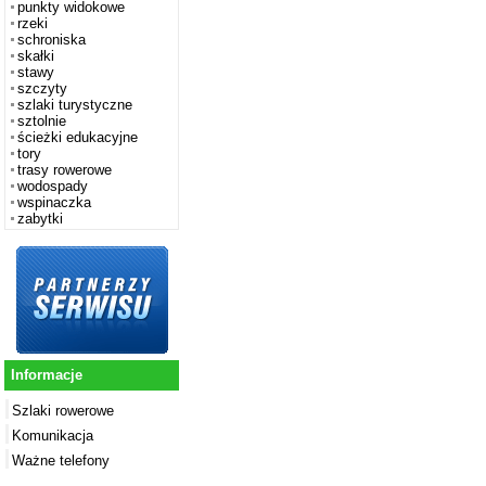
punkty widokowe
rzeki
schroniska
skałki
stawy
szczyty
szlaki turystyczne
sztolnie
ścieżki edukacyjne
tory
trasy rowerowe
wodospady
wspinaczka
zabytki
Informacje
Szlaki rowerowe
Komunikacja
Ważne telefony