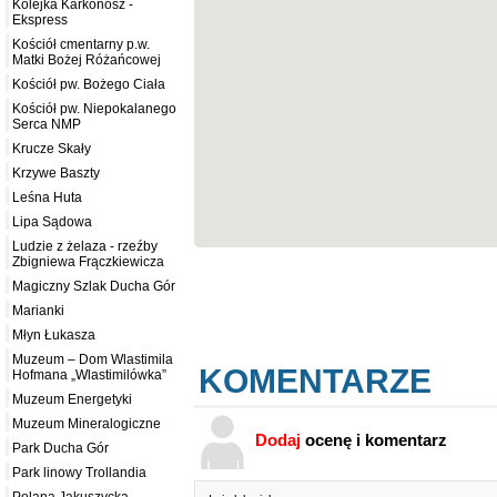
Kolejka Karkonosz -
Ekspress
Kościół cmentarny p.w.
Matki Bożej Różańcowej
Kościół pw. Bożego Ciała
Kościół pw. Niepokalanego
Serca NMP
Krucze Skały
Krzywe Baszty
Leśna Huta
Lipa Sądowa
Ludzie z żelaza - rzeźby
Zbigniewa Frączkiewicza
Magiczny Szlak Ducha Gór
Marianki
Młyn Łukasza
Muzeum – Dom Wlastimila
KOMENTARZE
Hofmana „Wlastimilówka”
Muzeum Energetyki
Muzeum Mineralogiczne
Dodaj
ocenę i komentarz
Park Ducha Gór
Park linowy Trollandia