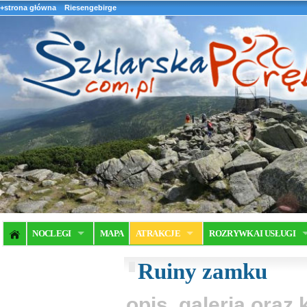
+strona główna
Riesengebirge
NOCLEGI
MAPA
ATRAKCJE
ROZRYWKA I USŁUGI
Ruiny zamku
opis, galeria ora