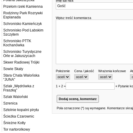
Polana Jakuszycka
Imię lub nick
Przełom rzeki Kamienna
Rodzinny Park Rozrywki
Esplanada
Wpisz treść komentarza
Schronisko Kamieńczyk
Schronisko Pod Łabskim
Szczytem
Schronisko PTTK
Kochanówka
Schronisko Turystyczne
Orle w Jakuszycach
Skwer Radiowej Trójki
Sowie Skały
Położenie
Cena / jakość
Wrażenia końcowe
At
Stara Chata Walońska
“JUNA”
Szlak „Wędrówka z
1 + 2 =
« Pytanie ko
Fraszką”
Szlak Waloński
Szrenica
Pola oznaczone (*) są wymagane. Komentarze skrajn
Sztolnie kopalni pirytu
Ścieżka Czarownic
Śnieżne Kotły
Tor nartorolkowy