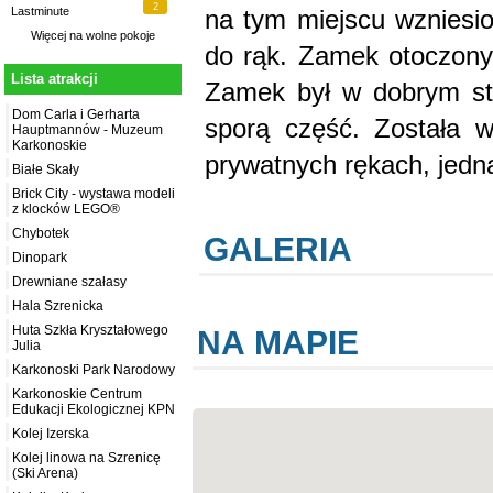
2
na tym miejscu wzniesi
Lastminute
Więcej na
wolne pokoje
do rąk. Zamek otoczony
Lista atrakcji
Zamek był w dobrym sta
Dom Carla i Gerharta
sporą część. Została w
Hauptmannów - Muzeum
Karkonoskie
prywatnych rękach, jedna
Białe Skały
Brick City - wystawa modeli
z klocków LEGO®
Chybotek
GALERIA
Dinopark
Drewniane szałasy
Hala Szrenicka
Huta Szkła Kryształowego
NA MAPIE
Julia
Karkonoski Park Narodowy
Karkonoskie Centrum
Edukacji Ekologicznej KPN
Kolej Izerska
Kolej linowa na Szrenicę
(Ski Arena)