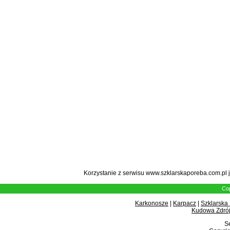
Korzystanie z serwisu www.szklarskaporeba.com.pl 
Cop
Karkonosze
|
Karpacz
|
Szklarska
Kudowa Zdrój
Se