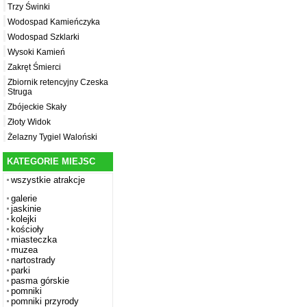
Trzy Świnki
Wodospad Kamieńczyka
Wodospad Szklarki
Wysoki Kamień
Zakręt Śmierci
Zbiornik retencyjny Czeska
Struga
Zbójeckie Skały
Złoty Widok
Żelazny Tygiel Waloński
KATEGORIE MIEJSC
wszystkie atrakcje
galerie
jaskinie
kolejki
kościoły
miasteczka
muzea
nartostrady
parki
pasma górskie
pomniki
pomniki przyrody