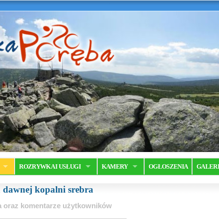
ROZRYWKA I USŁUGI
KAMERY
OGŁOSZENIA
GALER
a dawnej kopalni srebra
ia oraz komentarze użytkowników