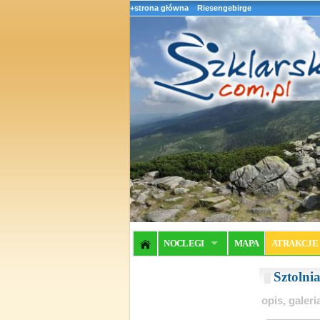
+strona główna
Riesengebirge
NOCLEGI
MAPA
ATRAKCJE
Sztolni
opis, galer