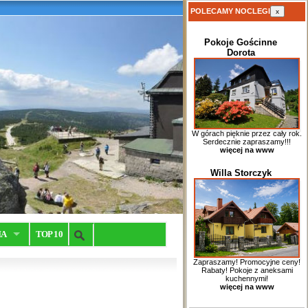
POLECAMY NOCLEGI
x
Pokoje Gościnne
Dorota
W górach pięknie przez cały rok.
Serdecznie zapraszamy!!!
więcej na www
Willa Storczyk
IA
TOP 10
Zapraszamy! Promocyjne ceny!
Rabaty! Pokoje z aneksami
kuchennymi!
więcej na www