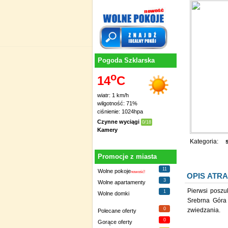
Pogoda Szklarska
o
14
C
wiatr: 1 km/h
wilgotność: 71%
ciśnienie: 1024hpa
Czynne wyciągi
0/18
Kamery
Kategoria:
Promocje z miasta
11
Wolne pokoje
nowość!
OPIS ATRA
3
Wolne apartamenty
Pierwsi poszu
1
Wolne domki
Srebrna Góra 
0
zwiedzania.
Polecane oferty
0
Gorące oferty