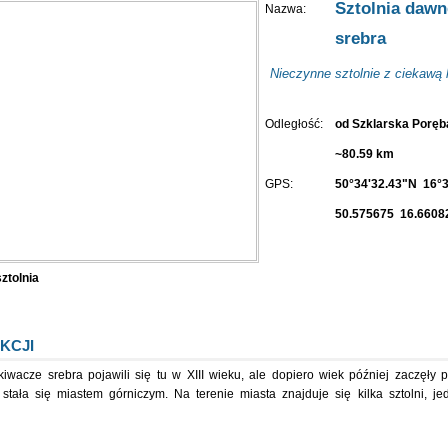
Sztolnia dawn
Nazwa:
srebra
Nieczynne sztolnie z ciekawą h
Odległość:
od Szklarska Porę
~80.59 km
GPS:
50°34'32.43"N 16°
50.575675 16.6608
sztolnia
KCJI
kiwacze srebra pojawili się tu w XIII wieku, ale dopiero wiek później zaczęły
stała się miastem górniczym. Na terenie miasta znajduje się kilka sztolni, j