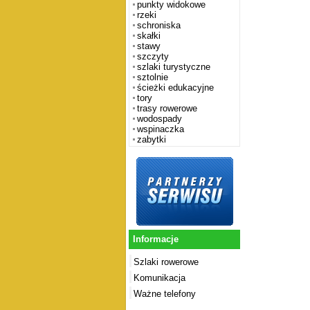
punkty widokowe
rzeki
schroniska
skałki
stawy
szczyty
szlaki turystyczne
sztolnie
ścieżki edukacyjne
tory
trasy rowerowe
wodospady
wspinaczka
zabytki
Informacje
Szlaki rowerowe
Komunikacja
Ważne telefony