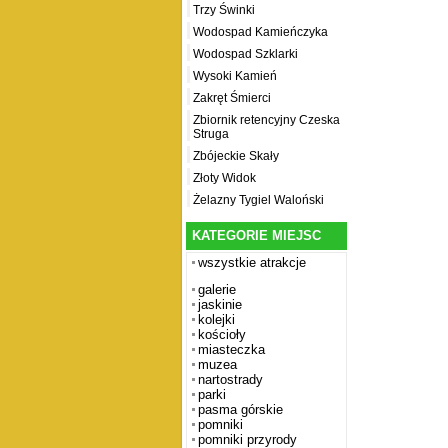
Trzy Świnki
Wodospad Kamieńczyka
Wodospad Szklarki
Wysoki Kamień
Zakręt Śmierci
Zbiornik retencyjny Czeska
Struga
Zbójeckie Skały
Złoty Widok
Żelazny Tygiel Waloński
KATEGORIE MIEJSC
wszystkie atrakcje
galerie
jaskinie
kolejki
kościoły
miasteczka
muzea
nartostrady
parki
pasma górskie
pomniki
pomniki przyrody