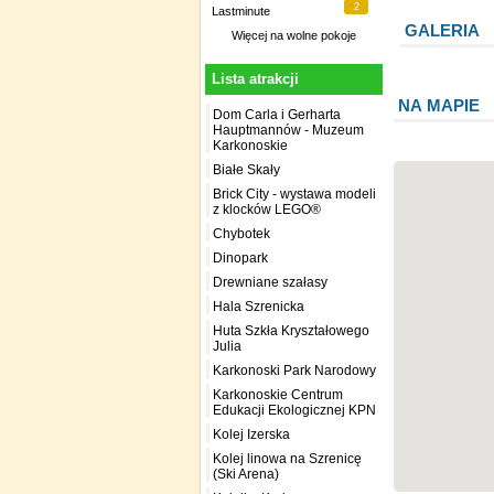
2
Lastminute
GALERIA
Więcej na
wolne pokoje
Lista atrakcji
NA MAPIE
Dom Carla i Gerharta
Hauptmannów - Muzeum
Karkonoskie
Białe Skały
Brick City - wystawa modeli
z klocków LEGO®
Chybotek
Dinopark
Drewniane szałasy
Hala Szrenicka
Huta Szkła Kryształowego
Julia
Karkonoski Park Narodowy
Karkonoskie Centrum
Edukacji Ekologicznej KPN
Kolej Izerska
Kolej linowa na Szrenicę
(Ski Arena)