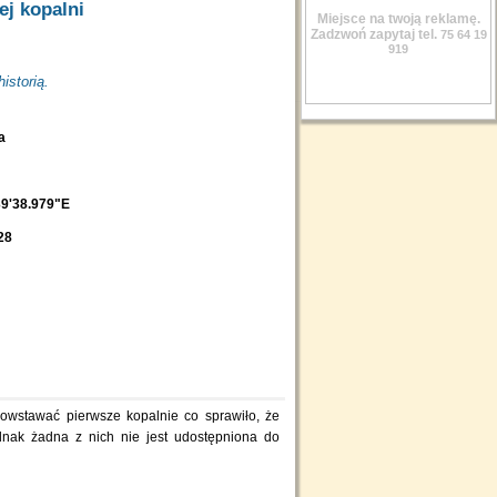
ej kopalni
Miejsce na twoją reklamę.
Zadzwoń zapytaj tel.
75 64 19
919
istorią.
ba
39'38.979"E
28
 powstawać pierwsze kopalnie co sprawiło, że
ednak żadna z nich nie jest udostępniona do