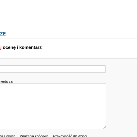
ZE
j
ocenę i komentarz
mentarza
a / jakość
Wrażenia końcowe
Atrakcyjność dla dzieci