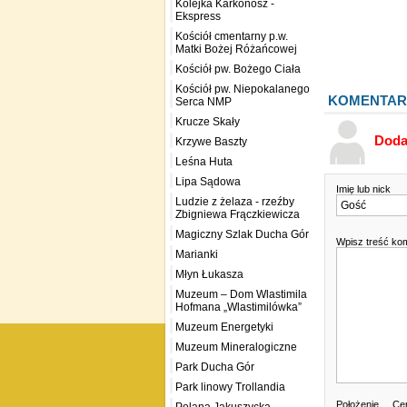
Kolejka Karkonosz -
Ekspress
Kościół cmentarny p.w.
Matki Bożej Różańcowej
Kościół pw. Bożego Ciała
Kościół pw. Niepokalanego
KOMENTAR
Serca NMP
Krucze Skały
Doda
Krzywe Baszty
Leśna Huta
Lipa Sądowa
Imię lub nick
Ludzie z żelaza - rzeźby
Zbigniewa Frączkiewicza
Magiczny Szlak Ducha Gór
Wpisz treść ko
Marianki
Młyn Łukasza
Muzeum – Dom Wlastimila
Hofmana „Wlastimilówka”
Muzeum Energetyki
Muzeum Mineralogiczne
Park Ducha Gór
Park linowy Trollandia
Położenie
Cen