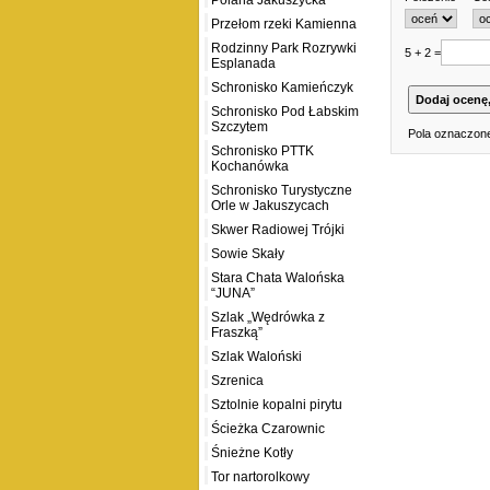
Polana Jakuszycka
Przełom rzeki Kamienna
Rodzinny Park Rozrywki
5 + 2 =
Esplanada
Schronisko Kamieńczyk
Schronisko Pod Łabskim
Szczytem
Pola oznaczone
Schronisko PTTK
Kochanówka
Schronisko Turystyczne
Orle w Jakuszycach
Skwer Radiowej Trójki
Sowie Skały
Stara Chata Walońska
“JUNA”
Szlak „Wędrówka z
Fraszką”
Szlak Waloński
Szrenica
Sztolnie kopalni pirytu
Ścieżka Czarownic
Śnieżne Kotły
Tor nartorolkowy