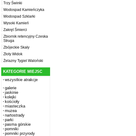
Trzy Świnki
Wodospad Kamieńczyka
Wodospad Szklarki
Wysoki Kamień
Zakręt Śmierci
Zbiornik retencyjny Czeska
Struga
Zbójeckie Skały
Złoty Widok
Żelazny Tygiel Waloński
KATEGORIE MIEJSC
wszystkie atrakcje
galerie
jaskinie
kolejki
kościoły
miasteczka
muzea
nartostrady
parki
pasma górskie
pomniki
pomniki przyrody