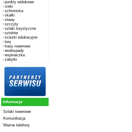
punkty widokowe
rzeki
schroniska
skałki
stawy
szczyty
szlaki turystyczne
sztolnie
ścieżki edukacyjne
tory
trasy rowerowe
wodospady
wspinaczka
zabytki
Informacje
Szlaki rowerowe
Komunikacja
Ważne telefony