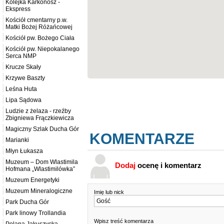
Kolejka Karkonosz -
Ekspress
Kościół cmentarny p.w.
Matki Bożej Różańcowej
Kościół pw. Bożego Ciała
Kościół pw. Niepokalanego
Serca NMP
Krucze Skały
Krzywe Baszty
Leśna Huta
Lipa Sądowa
Ludzie z żelaza - rzeźby
Zbigniewa Frączkiewicza
Magiczny Szlak Ducha Gór
KOMENTARZE
Marianki
Młyn Łukasza
Muzeum – Dom Wlastimila
Dodaj
ocenę i komentarz
Hofmana „Wlastimilówka”
Muzeum Energetyki
Muzeum Mineralogiczne
Imię lub nick
Park Ducha Gór
Park linowy Trollandia
Wpisz treść komentarza