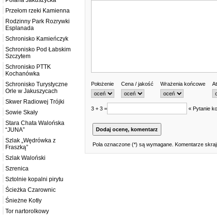
Polana Jakuszycka
Przełom rzeki Kamienna
Rodzinny Park Rozrywki
Esplanada
Schronisko Kamieńczyk
Schronisko Pod Łabskim
Szczytem
Schronisko PTTK
Kochanówka
Położenie
Cena / jakość
Wrażenia końcowe
At
Schronisko Turystyczne
Orle w Jakuszycach
Skwer Radiowej Trójki
3 + 3 =
« Pytanie ko
Sowie Skały
Stara Chata Walońska
“JUNA”
Szlak „Wędrówka z
Pola oznaczone (*) są wymagane. Komentarze skrajn
Fraszką”
Szlak Waloński
Szrenica
Sztolnie kopalni pirytu
Ścieżka Czarownic
Śnieżne Kotły
Tor nartorolkowy