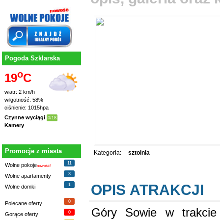
Pogoda Szklarska
o
19
C
wiatr: 2 km/h
wilgotność: 58%
ciśnienie: 1015hpa
Czynne wyciągi
0/18
Kamery
Promocje z miasta
Kategoria:
sztolnia
11
Wolne pokoje
nowość!
3
Wolne apartamenty
OPIS ATRAKCJI
1
Wolne domki
0
Polecane oferty
Góry Sowie w trakcie 
0
Gorące oferty