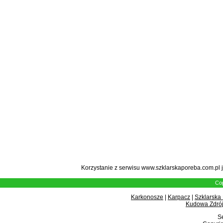
Korzystanie z serwisu www.szklarskaporeba.com.pl 
Cop
Karkonosze
|
Karpacz
|
Szklarska
Kudowa Zdrój
Se