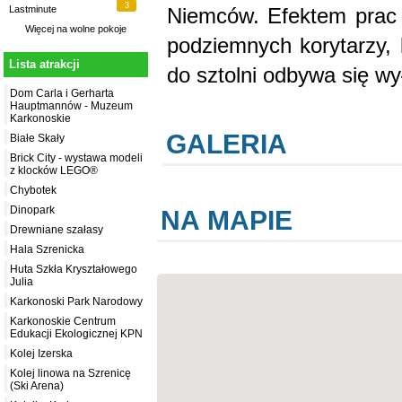
3
Niemców. Efektem prac 
Lastminute
Więcej na
wolne pokoje
podziemnych korytarzy, 
Lista atrakcji
do sztolni odbywa się wy
Dom Carla i Gerharta
Hauptmannów - Muzeum
Karkonoskie
GALERIA
Białe Skały
Brick City - wystawa modeli
z klocków LEGO®
Chybotek
Dinopark
NA MAPIE
Drewniane szałasy
Hala Szrenicka
Huta Szkła Kryształowego
Julia
Karkonoski Park Narodowy
Karkonoskie Centrum
Edukacji Ekologicznej KPN
Kolej Izerska
Kolej linowa na Szrenicę
(Ski Arena)