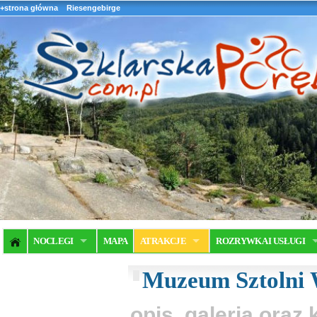
+strona główna
Riesengebirge
NOCLEGI
MAPA
ATRAKCJE
ROZRYWKA I USŁUGI
Muzeum Sztolni 
opis, galeria ora