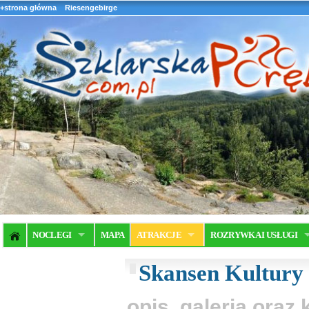
+strona główna
Riesengebirge
NOCLEGI
MAPA
ATRAKCJE
ROZRYWKA I USŁUGI
Skansen Kultury
opis, galeria ora