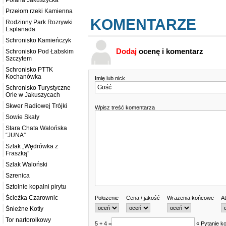
Polana Jakuszycka
Przełom rzeki Kamienna
KOMENTARZE
Rodzinny Park Rozrywki
Esplanada
Schronisko Kamieńczyk
Dodaj
ocenę i komentarz
Schronisko Pod Łabskim
Szczytem
Schronisko PTTK
Kochanówka
Imię lub nick
Schronisko Turystyczne
Orle w Jakuszycach
Skwer Radiowej Trójki
Wpisz treść komentarza
Sowie Skały
Stara Chata Walońska
“JUNA”
Szlak „Wędrówka z
Fraszką”
Szlak Waloński
Szrenica
Sztolnie kopalni pirytu
Ścieżka Czarownic
Położenie
Cena / jakość
Wrażenia końcowe
At
Śnieżne Kotły
Tor nartorolkowy
5 + 4 =
« Pytanie ko