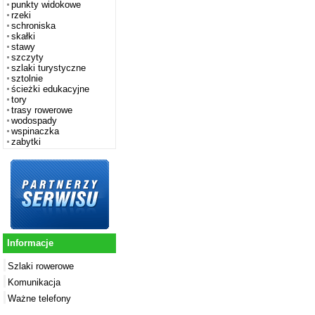
punkty widokowe
rzeki
schroniska
skałki
stawy
szczyty
szlaki turystyczne
sztolnie
ścieżki edukacyjne
tory
trasy rowerowe
wodospady
wspinaczka
zabytki
Informacje
Szlaki rowerowe
Komunikacja
Ważne telefony