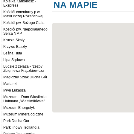
Kolejka Karkonosz -
NA MAPIE
Ekspress
Kościół cmentarny p.w.
Matki Bożej Różańcowej
Kościół pw. Bożego Ciała
Kościół pw. Niepokalanego
Serca NMP
Krucze Skały
Krzywe Baszty
Leśna Huta
Lipa Sądowa
Ludzie z żelaza - rzeźby
Zbigniewa Frączkiewicza
Magiczny Szlak Ducha Gór
Marianki
Młyn Łukasza
Muzeum – Dom Wlastimila
Hofmana „Wlastimilówka”
Muzeum Energetyki
Muzeum Mineralogiczne
Park Ducha Gór
Park linowy Trollandia