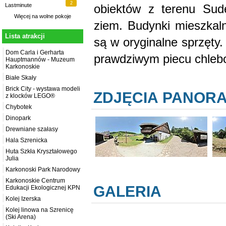
2
obiektów z terenu Sud
Lastminute
Więcej na
wolne pokoje
ziem. Budynki mieszkal
Lista atrakcji
są w oryginalne sprzęty.
Dom Carla i Gerharta
prawdziwym piecu chle
Hauptmannów - Muzeum
Karkonoskie
Białe Skały
Brick City - wystawa modeli
ZDJĘCIA PANOR
z klocków LEGO®
Chybotek
Dinopark
Drewniane szałasy
Hala Szrenicka
Huta Szkła Kryształowego
Julia
Karkonoski Park Narodowy
Karkonoskie Centrum
GALERIA
Edukacji Ekologicznej KPN
Kolej Izerska
Kolej linowa na Szrenicę
(Ski Arena)