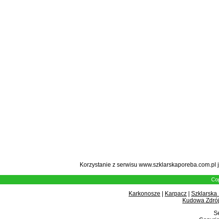
Korzystanie z serwisu www.szklarskaporeba.com.pl 
Cop
Karkonosze
|
Karpacz
|
Szklarska
Kudowa Zdrój
Se