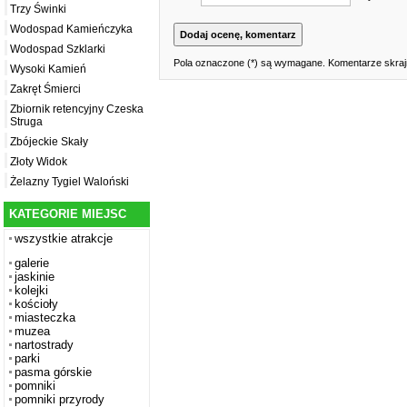
Trzy Świnki
Wodospad Kamieńczyka
Wodospad Szklarki
Pola oznaczone (*) są wymagane. Komentarze skrajn
Wysoki Kamień
Zakręt Śmierci
Zbiornik retencyjny Czeska
Struga
Zbójeckie Skały
Złoty Widok
Żelazny Tygiel Waloński
KATEGORIE MIEJSC
wszystkie atrakcje
galerie
jaskinie
kolejki
kościoły
miasteczka
muzea
nartostrady
parki
pasma górskie
pomniki
pomniki przyrody