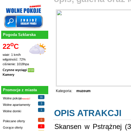
Pogoda Szklarska
o
22
C
wiatr: 1 km/h
wilgotność: 72%
ciśnienie: 1018hpa
Czynne wyciągi
0/18
Kamery
Promocje z miasta
Kategoria:
muzeum
11
Wolne pokoje
nowość!
3
Wolne apartamenty
OPIS ATRAKCJI
1
Wolne domki
0
Polecane oferty
Skansen w Pstrążnej (
0
Gorące oferty