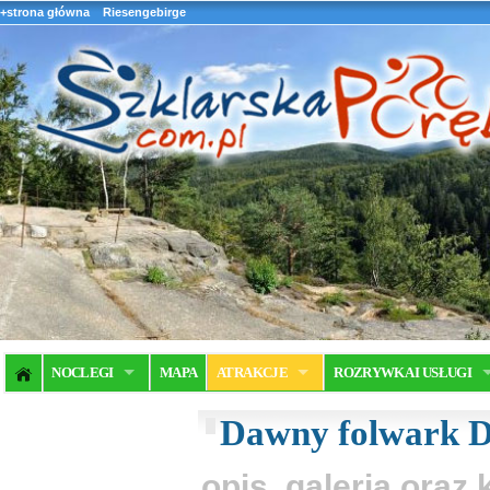
+strona główna
Riesengebirge
NOCLEGI
MAPA
ATRAKCJE
ROZRYWKA I USŁUGI
Dawny folwark D
opis, galeria ora