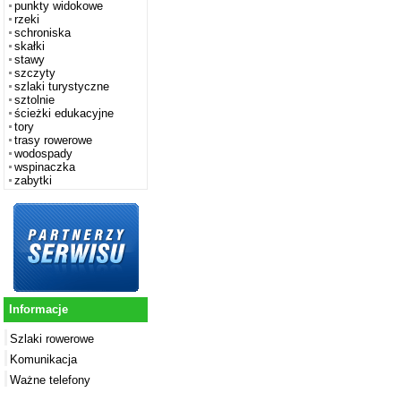
punkty widokowe
rzeki
schroniska
skałki
stawy
szczyty
szlaki turystyczne
sztolnie
ścieżki edukacyjne
tory
trasy rowerowe
wodospady
wspinaczka
zabytki
Informacje
Szlaki rowerowe
Komunikacja
Ważne telefony