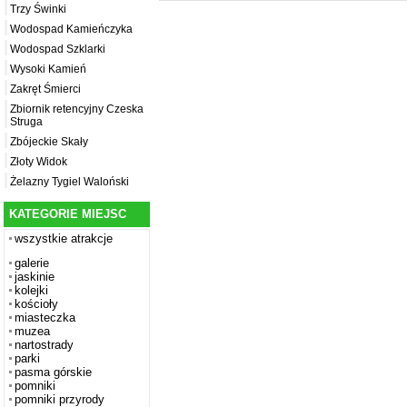
Trzy Świnki
Wodospad Kamieńczyka
Wodospad Szklarki
Wysoki Kamień
Zakręt Śmierci
Zbiornik retencyjny Czeska
Struga
Zbójeckie Skały
Złoty Widok
Żelazny Tygiel Waloński
KATEGORIE MIEJSC
wszystkie atrakcje
galerie
jaskinie
kolejki
kościoły
miasteczka
muzea
nartostrady
parki
pasma górskie
pomniki
pomniki przyrody