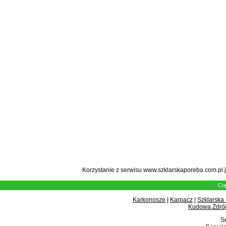
Korzystanie z serwisu www.szklarskaporeba.com.pl 
Cop
Karkonosze
|
Karpacz
|
Szklarska
Kudowa Zdrój
Se