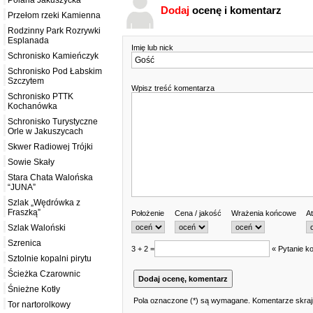
Polana Jakuszycka
Dodaj
ocenę i komentarz
Przełom rzeki Kamienna
Rodzinny Park Rozrywki
Esplanada
Imię lub nick
Schronisko Kamieńczyk
Schronisko Pod Łabskim
Szczytem
Wpisz treść komentarza
Schronisko PTTK
Kochanówka
Schronisko Turystyczne
Orle w Jakuszycach
Skwer Radiowej Trójki
Sowie Skały
Stara Chata Walońska
“JUNA”
Szlak „Wędrówka z
Fraszką”
Położenie
Cena / jakość
Wrażenia końcowe
At
Szlak Waloński
Szrenica
3 + 2 =
« Pytanie ko
Sztolnie kopalni pirytu
Ścieżka Czarownic
Śnieżne Kotły
Pola oznaczone (*) są wymagane. Komentarze skrajn
Tor nartorolkowy