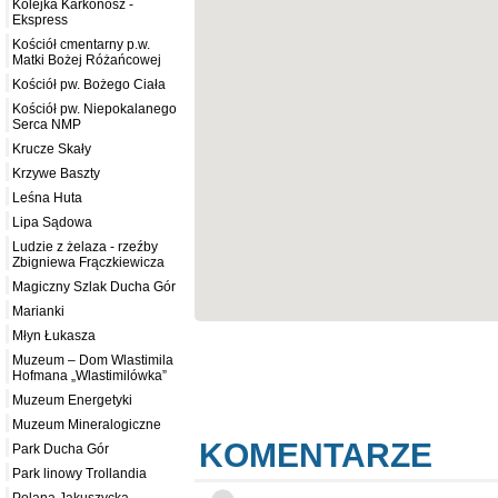
Kolejka Karkonosz -
Ekspress
Kościół cmentarny p.w.
Matki Bożej Różańcowej
Kościół pw. Bożego Ciała
Kościół pw. Niepokalanego
Serca NMP
Krucze Skały
Krzywe Baszty
Leśna Huta
Lipa Sądowa
Ludzie z żelaza - rzeźby
Zbigniewa Frączkiewicza
Magiczny Szlak Ducha Gór
Marianki
Młyn Łukasza
Muzeum – Dom Wlastimila
Hofmana „Wlastimilówka”
Muzeum Energetyki
Muzeum Mineralogiczne
KOMENTARZE
Park Ducha Gór
Park linowy Trollandia