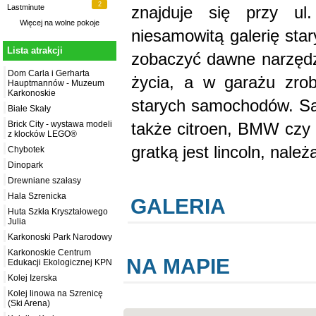
2
znajduje się przy ul.
Lastminute
Więcej na
wolne pokoje
niesamowitą galerię st
Lista atrakcji
zobaczyć dawne narzęd
Dom Carla i Gerharta
życia, a w garażu zro
Hauptmannów - Muzeum
Karkonoskie
starych samochodów. Są
Białe Skały
także citroen, BMW czy a
Brick City - wystawa modeli
z klocków LEGO®
gratką jest lincoln, nale
Chybotek
Dinopark
Drewniane szałasy
Hala Szrenicka
GALERIA
Huta Szkła Kryształowego
Julia
Karkonoski Park Narodowy
Karkonoskie Centrum
NA MAPIE
Edukacji Ekologicznej KPN
Kolej Izerska
Kolej linowa na Szrenicę
(Ski Arena)