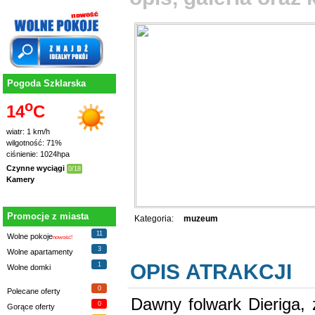
Pogoda Szklarska
o
14
C
wiatr: 1 km/h
wilgotność: 71%
ciśnienie: 1024hpa
Czynne wyciągi
0/18
Kamery
Promocje z miasta
Kategoria:
muzeum
11
Wolne pokoje
nowość!
3
Wolne apartamenty
OPIS ATRAKCJI
1
Wolne domki
0
Polecane oferty
Dawny folwark Dieriga, 
0
Gorące oferty