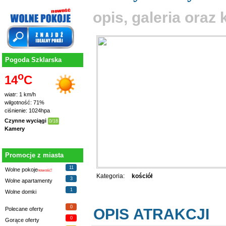
opis, galeria ora
Pogoda Szklarska
o
14
C
wiatr: 1 km/h
wilgotność: 71%
ciśnienie: 1024hpa
Czynne wyciągi
0/18
Kamery
Promocje z miasta
11
Wolne pokoje
nowość!
Kategoria:
kościół
3
Wolne apartamenty
1
Wolne domki
0
OPIS ATRAKCJI
Polecane oferty
0
Gorące oferty