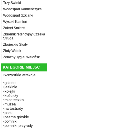
Trzy Świnki
Wodospad Kamieńczyka
Wodospad Szklarki
Wysoki Kamień
Zakręt Śmierci
Zbiornik retencyjny Czeska
Struga
Zbójeckie Skały
Złoty Widok
Żelazny Tygiel Waloński
KATEGORIE MIEJSC
wszystkie atrakcje
galerie
jaskinie
kolejki
kościoły
miasteczka
muzea
nartostrady
parki
pasma górskie
pomniki
pomniki przyrody