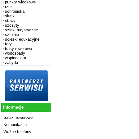
punkty widokowe
rzeki
schroniska
skałki
stawy
szczyty
szlaki turystyczne
sztolnie
ścieżki edukacyjne
tory
trasy rowerowe
wodospady
wspinaczka
zabytki
Informacje
Szlaki rowerowe
Komunikacja
Ważne telefony