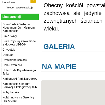
2
Lastminute
Obecny kościół powsta
Więcej na
wolne pokoje
zachowała sie jedynie
Lista atrakcji
zewnętrznych ścianach
Dom Carla i Gerharta
wieku.
Hauptmannów - Muzeum
Karkonoskie
Białe Skały
Brick City - wystawa modeli
GALERIA
z klocków LEGO®
Chybotek
Dinopark
Drewniane szałasy
NA MAPIE
Hala Szrenicka
Huta Szkła Kryształowego
Julia
Karkonoski Park Narodowy
Karkonoskie Centrum
Edukacji Ekologicznej KPN
Kolej Izerska
Kolej linowa na Szrenicę
(Ski Arena)