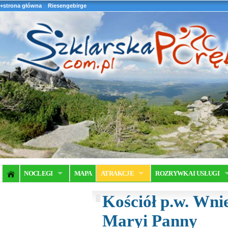
+strona główna
Riesengebirge
NOCLEGI
MAPA
ATRAKCJE
ROZRYWKA I USŁUGI
Kościół p.w. Wni
Maryi Panny