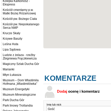
Kolejka Karkonosz -
Ekspress
Kościół cmentarny p.w.
Matki Bożej Różańcowej
Kościół pw. Bożego Ciała
Kościół pw. Niepokalanego
Serca NMP
Krucze Skały
Krzywe Baszty
Leśna Huta
Lipa Sądowa
Ludzie z żelaza - rzeźby
Zbigniewa Frączkiewicza
Magiczny Szlak Ducha Gór
Marianki
Młyn Łukasza
KOMENTARZE
Muzeum – Dom Wlastimila
Hofmana „Wlastimilówka”
Muzeum Energetyki
Dodaj
ocenę i komentarz
Muzeum Mineralogiczne
Park Ducha Gór
Imię lub nick
Park linowy Trollandia