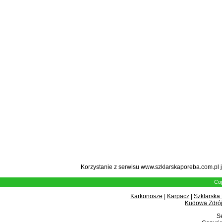
Korzystanie z serwisu www.szklarskaporeba.com.pl 
Cop
Karkonosze
|
Karpacz
|
Szklarska
Kudowa Zdrój
Se