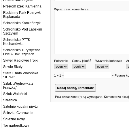
Polana Jakuszycka
Przełom rzeki Kamienna
Wpisz treść komentarza
Rodzinny Park Rozrywki
Esplanada
Schronisko Kamieńczyk
Schronisko Pod Łabskim
Szczytem
Schronisko PTTK
Kochanówka
Schronisko Turystyczne
Orle w Jakuszycach
Skwer Radiowej Trójki
Położenie
Cena / jakość
Wrażenia końcowe
At
Sowie Skały
Stara Chata Walońska
1 + 1 =
« Pytanie ko
“JUNA”
Szlak „Wędrówka z
Fraszką”
Szlak Waloński
Pola oznaczone (*) są wymagane. Komentarze skrajn
Szrenica
Sztolnie kopalni pirytu
Ścieżka Czarownic
Śnieżne Kotły
Tor nartorolkowy