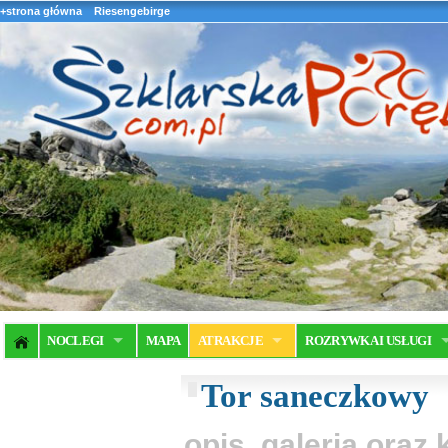
+strona główna
Riesengebirge
NOCLEGI
MAPA
ATRAKCJE
ROZRYWKA I USŁUGI
Tor saneczkowy
opis, galeria ora