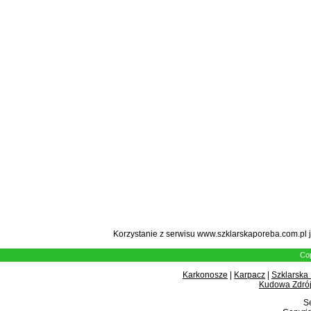
Korzystanie z serwisu www.szklarskaporeba.com.pl 
Cop
Karkonosze
|
Karpacz
|
Szklarska
Kudowa Zdrój
Se