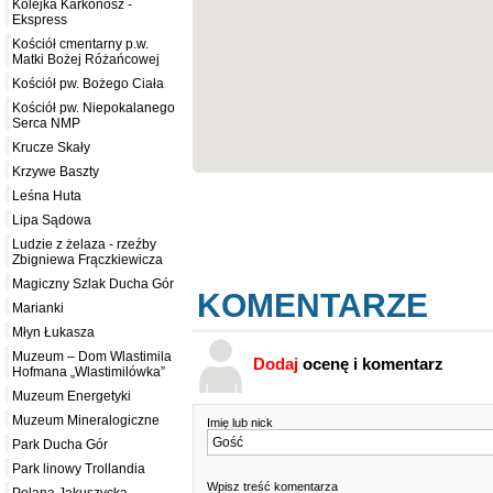
Kolejka Karkonosz -
Ekspress
Kościół cmentarny p.w.
Matki Bożej Różańcowej
Kościół pw. Bożego Ciała
Kościół pw. Niepokalanego
Serca NMP
Krucze Skały
Krzywe Baszty
Leśna Huta
Lipa Sądowa
Ludzie z żelaza - rzeźby
Zbigniewa Frączkiewicza
Magiczny Szlak Ducha Gór
KOMENTARZE
Marianki
Młyn Łukasza
Muzeum – Dom Wlastimila
Dodaj
ocenę i komentarz
Hofmana „Wlastimilówka”
Muzeum Energetyki
Muzeum Mineralogiczne
Imię lub nick
Park Ducha Gór
Park linowy Trollandia
Wpisz treść komentarza