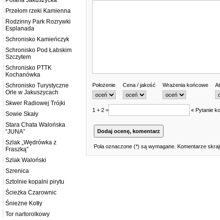
Polana Jakuszycka
Przełom rzeki Kamienna
Rodzinny Park Rozrywki
Esplanada
Schronisko Kamieńczyk
Schronisko Pod Łabskim
Szczytem
Schronisko PTTK
Kochanówka
Położenie
Cena / jakość
Wrażenia końcowe
At
Schronisko Turystyczne
Orle w Jakuszycach
Skwer Radiowej Trójki
1 + 2 =
« Pytanie ko
Sowie Skały
Stara Chata Walońska
“JUNA”
Szlak „Wędrówka z
Pola oznaczone (*) są wymagane. Komentarze skrajn
Fraszką”
Szlak Waloński
Szrenica
Sztolnie kopalni pirytu
Ścieżka Czarownic
Śnieżne Kotły
Tor nartorolkowy