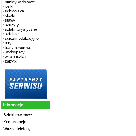
punkty widokowe
rzeki
schroniska
skałki
stawy
szczyty
szlaki turystyczne
sztolnie
ścieżki edukacyjne
tory
trasy rowerowe
wodospady
wspinaczka
zabytki
Informacje
Szlaki rowerowe
Komunikacja
Ważne telefony