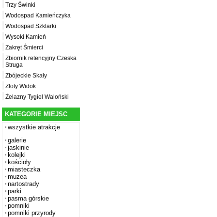
Trzy Świnki
Wodospad Kamieńczyka
Wodospad Szklarki
Wysoki Kamień
Zakręt Śmierci
Zbiornik retencyjny Czeska
Struga
Zbójeckie Skały
Złoty Widok
Żelazny Tygiel Waloński
KATEGORIE MIEJSC
wszystkie atrakcje
galerie
jaskinie
kolejki
kościoły
miasteczka
muzea
nartostrady
parki
pasma górskie
pomniki
pomniki przyrody