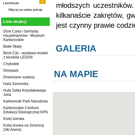
2
młodszych uczestników.
Lastminute
Więcej na
wolne pokoje
kilkanaście zakrętów, g
Lista atrakcji
jest czynny prawie codzi
Dom Carla i Gerharta
Hauptmannów - Muzeum
Karkonoskie
GALERIA
Białe Skały
Brick City - wystawa modeli
z klocków LEGO®
Chybotek
Dinopark
NA MAPIE
Drewniane szałasy
Hala Szrenicka
Huta Szkła Kryształowego
Julia
Karkonoski Park Narodowy
Karkonoskie Centrum
Edukacji Ekologicznej KPN
Kolej Izerska
Kolej linowa na Szrenicę
(Ski Arena)