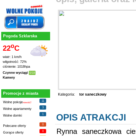
Pogoda Szklarska
o
22
C
wiatr: 1 km/h
wilgotność: 72%
ciśnienie: 1018hpa
Czynne wyciągi
0/18
Kamery
Promocje z miasta
Kategoria:
tor saneczkowy
11
Wolne pokoje
nowość!
3
Wolne apartamenty
OPIS ATRAKCJI
1
Wolne domki
0
Polecane oferty
Rynna saneczkowa cies
0
Gorące oferty