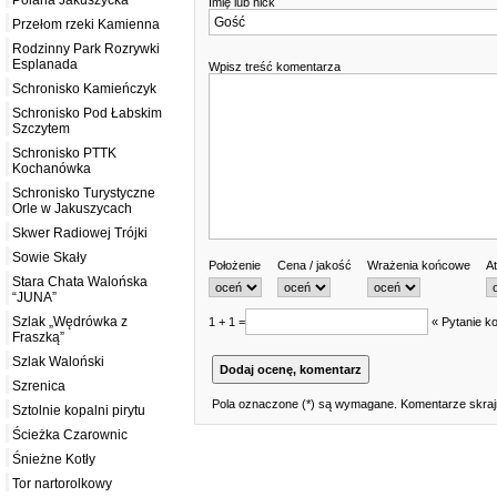
Polana Jakuszycka
Imię lub nick
Przełom rzeki Kamienna
Rodzinny Park Rozrywki
Esplanada
Wpisz treść komentarza
Schronisko Kamieńczyk
Schronisko Pod Łabskim
Szczytem
Schronisko PTTK
Kochanówka
Schronisko Turystyczne
Orle w Jakuszycach
Skwer Radiowej Trójki
Sowie Skały
Położenie
Cena / jakość
Wrażenia końcowe
At
Stara Chata Walońska
“JUNA”
Szlak „Wędrówka z
1 + 1 =
« Pytanie ko
Fraszką”
Szlak Waloński
Szrenica
Pola oznaczone (*) są wymagane. Komentarze skrajn
Sztolnie kopalni pirytu
Ścieżka Czarownic
Śnieżne Kotły
Tor nartorolkowy