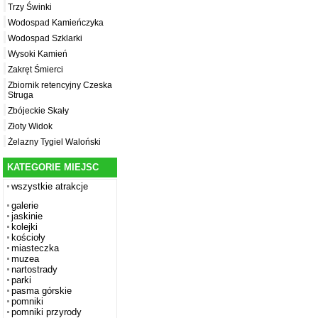
Trzy Świnki
Wodospad Kamieńczyka
Wodospad Szklarki
Wysoki Kamień
Zakręt Śmierci
Zbiornik retencyjny Czeska
Struga
Zbójeckie Skały
Złoty Widok
Żelazny Tygiel Waloński
KATEGORIE MIEJSC
wszystkie atrakcje
galerie
jaskinie
kolejki
kościoły
miasteczka
muzea
nartostrady
parki
pasma górskie
pomniki
pomniki przyrody