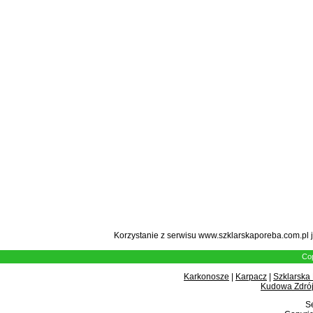
Korzystanie z serwisu www.szklarskaporeba.com.pl 
Cop
Karkonosze
|
Karpacz
|
Szklarska
Kudowa Zdrój
Se