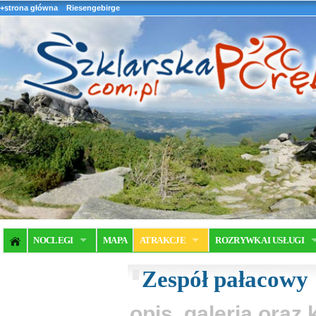
+strona główna
Riesengebirge
NOCLEGI
MAPA
ATRAKCJE
ROZRYWKA I USŁUGI
Zespół pałacowy
opis, galeria ora