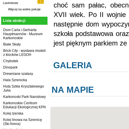
2
choć sam pałac, obecn
Lastminute
Więcej na
wolne pokoje
XVII wiek. Po II wojni
Lista atrakcji
następnie dom wypoczyn
Dom Carla i Gerharta
szkoła podstawowa oraz
Hauptmannów - Muzeum
Karkonoskie
jest pięknym parkiem ze
Białe Skały
Brick City - wystawa modeli
z klocków LEGO®
Chybotek
GALERIA
Dinopark
Drewniane szałasy
Hala Szrenicka
Huta Szkła Kryształowego
NA MAPIE
Julia
Karkonoski Park Narodowy
Karkonoskie Centrum
Edukacji Ekologicznej KPN
Kolej Izerska
Kolej linowa na Szrenicę
(Ski Arena)