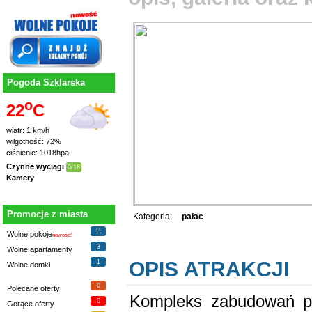
Pogoda Szklarska
o
22
C
wiatr: 1 km/h
wilgotność: 72%
ciśnienie: 1018hpa
Czynne wyciągi
0/18
Kamery
Promocje z miasta
Kategoria:
pałac
11
Wolne pokoje
nowość!
3
Wolne apartamenty
OPIS ATRAKCJI
1
Wolne domki
0
Polecane oferty
Kompleks zabudowań pa
0
Gorące oferty