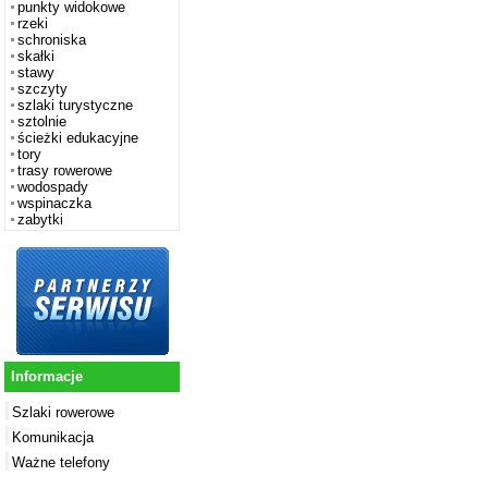
punkty widokowe
rzeki
schroniska
skałki
stawy
szczyty
szlaki turystyczne
sztolnie
ścieżki edukacyjne
tory
trasy rowerowe
wodospady
wspinaczka
zabytki
Informacje
Szlaki rowerowe
Komunikacja
Ważne telefony