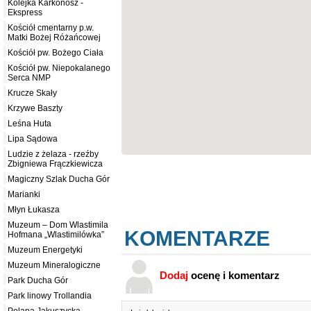
Kolejka Karkonosz -
Ekspress
Kościół cmentarny p.w.
Matki Bożej Różańcowej
Kościół pw. Bożego Ciała
Kościół pw. Niepokalanego
Serca NMP
Krucze Skały
Krzywe Baszty
Leśna Huta
Lipa Sądowa
Ludzie z żelaza - rzeźby
Zbigniewa Frączkiewicza
Magiczny Szlak Ducha Gór
Marianki
Młyn Łukasza
Muzeum – Dom Wlastimila
KOMENTARZE
Hofmana „Wlastimilówka”
Muzeum Energetyki
Muzeum Mineralogiczne
Dodaj
ocenę i komentarz
Park Ducha Gór
Park linowy Trollandia