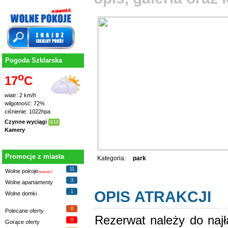
Pogoda Szklarska
o
17
C
wiatr: 2 km/h
wilgotność: 72%
ciśnienie: 1022hpa
Czynne wyciągi
0/18
Kamery
Promocje z miasta
Kategoria:
park
11
Wolne pokoje
nowość!
3
Wolne apartamenty
OPIS ATRAKCJI
1
Wolne domki
0
Polecane oferty
Rezerwat należy do najł
0
Gorące oferty