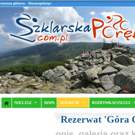
+strona główna
Riesengebirge
NOCLEGI
MAPA
ATRAKCJE
ROZRYWKA I USŁUGI
Rezerwat 'Góra 
opis, galeria ora