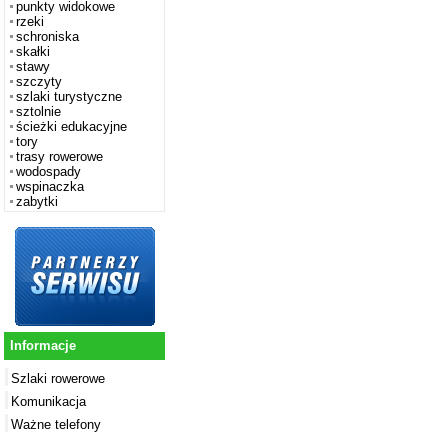
punkty widokowe
rzeki
schroniska
skałki
stawy
szczyty
szlaki turystyczne
sztolnie
ścieżki edukacyjne
tory
trasy rowerowe
wodospady
wspinaczka
zabytki
Informacje
Szlaki rowerowe
Komunikacja
Ważne telefony