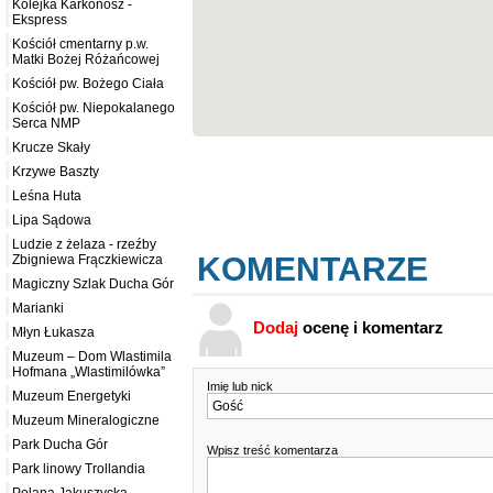
Kolejka Karkonosz -
Ekspress
Kościół cmentarny p.w.
Matki Bożej Różańcowej
Kościół pw. Bożego Ciała
Kościół pw. Niepokalanego
Serca NMP
Krucze Skały
Krzywe Baszty
Leśna Huta
Lipa Sądowa
Ludzie z żelaza - rzeźby
KOMENTARZE
Zbigniewa Frączkiewicza
Magiczny Szlak Ducha Gór
Marianki
Dodaj
ocenę i komentarz
Młyn Łukasza
Muzeum – Dom Wlastimila
Hofmana „Wlastimilówka”
Imię lub nick
Muzeum Energetyki
Muzeum Mineralogiczne
Park Ducha Gór
Wpisz treść komentarza
Park linowy Trollandia