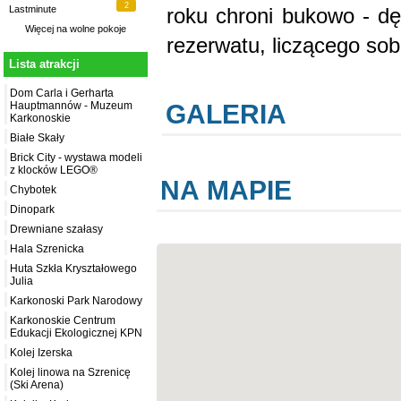
2
roku chroni bukowo - dę
Lastminute
Więcej na
wolne pokoje
rezerwatu, liczącego so
Lista atrakcji
Dom Carla i Gerharta
GALERIA
Hauptmannów - Muzeum
Karkonoskie
Białe Skały
Brick City - wystawa modeli
z klocków LEGO®
NA MAPIE
Chybotek
Dinopark
Drewniane szałasy
Hala Szrenicka
Huta Szkła Kryształowego
Julia
Karkonoski Park Narodowy
Karkonoskie Centrum
Edukacji Ekologicznej KPN
Kolej Izerska
Kolej linowa na Szrenicę
(Ski Arena)