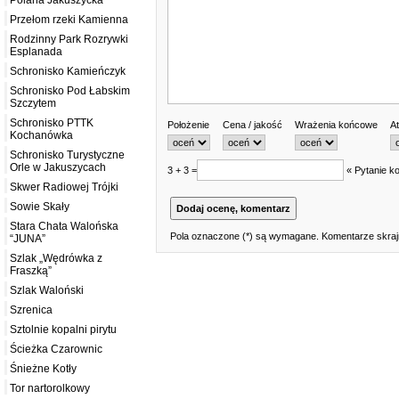
Polana Jakuszycka
Przełom rzeki Kamienna
Rodzinny Park Rozrywki
Esplanada
Schronisko Kamieńczyk
Schronisko Pod Łabskim
Szczytem
Schronisko PTTK
Położenie
Cena / jakość
Wrażenia końcowe
At
Kochanówka
Schronisko Turystyczne
Orle w Jakuszycach
3 + 3 =
« Pytanie ko
Skwer Radiowej Trójki
Sowie Skały
Stara Chata Walońska
Pola oznaczone (*) są wymagane. Komentarze skrajn
“JUNA”
Szlak „Wędrówka z
Fraszką”
Szlak Waloński
Szrenica
Sztolnie kopalni pirytu
Ścieżka Czarownic
Śnieżne Kotły
Tor nartorolkowy