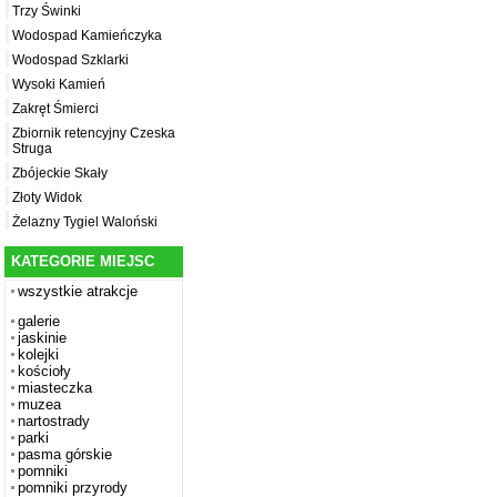
Trzy Świnki
Wodospad Kamieńczyka
Wodospad Szklarki
Wysoki Kamień
Zakręt Śmierci
Zbiornik retencyjny Czeska
Struga
Zbójeckie Skały
Złoty Widok
Żelazny Tygiel Waloński
KATEGORIE MIEJSC
wszystkie atrakcje
galerie
jaskinie
kolejki
kościoły
miasteczka
muzea
nartostrady
parki
pasma górskie
pomniki
pomniki przyrody