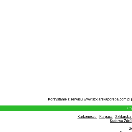
Korzystanie z serwisu www.szklarskaporeba.com.pl 
Cop
Karkonosze
|
Karpacz
|
Szklarska
Kudowa Zdrój
Se