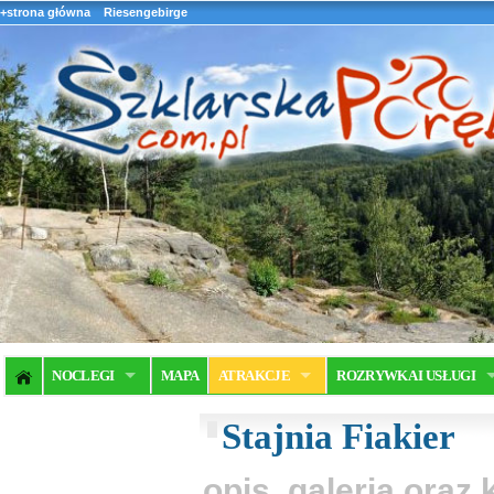
+strona główna
Riesengebirge
NOCLEGI
MAPA
ATRAKCJE
ROZRYWKA I USŁUGI
Stajnia Fiakier
opis, galeria ora