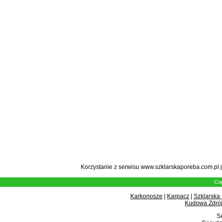
Korzystanie z serwisu www.szklarskaporeba.com.pl 
Cop
Karkonosze
|
Karpacz
|
Szklarska
Kudowa Zdrój
Se