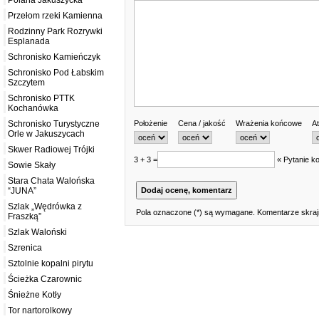
Polana Jakuszycka
Przełom rzeki Kamienna
Rodzinny Park Rozrywki
Esplanada
Schronisko Kamieńczyk
Schronisko Pod Łabskim
Szczytem
Schronisko PTTK
Kochanówka
Położenie
Cena / jakość
Wrażenia końcowe
At
Schronisko Turystyczne
Orle w Jakuszycach
Skwer Radiowej Trójki
3 + 3 =
« Pytanie ko
Sowie Skały
Stara Chata Walońska
“JUNA”
Szlak „Wędrówka z
Pola oznaczone (*) są wymagane. Komentarze skrajn
Fraszką”
Szlak Waloński
Szrenica
Sztolnie kopalni pirytu
Ścieżka Czarownic
Śnieżne Kotły
Tor nartorolkowy