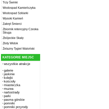
Trzy Świnki
Wodospad Kamieńczyka
Wodospad Szklarki
Wysoki Kamień
Zakręt Śmierci
Zbiornik retencyjny Czeska
Struga
Zbójeckie Skały
Złoty Widok
Żelazny Tygiel Waloński
KATEGORIE MIEJSC
wszystkie atrakcje
galerie
jaskinie
kolejki
kościoły
miasteczka
muzea
nartostrady
parki
pasma górskie
pomniki
pomniki przyrody