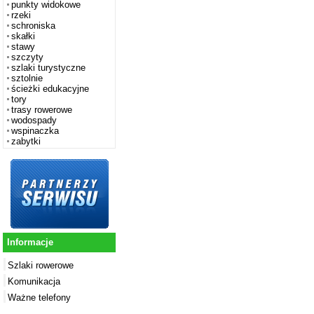
punkty widokowe
rzeki
schroniska
skałki
stawy
szczyty
szlaki turystyczne
sztolnie
ścieżki edukacyjne
tory
trasy rowerowe
wodospady
wspinaczka
zabytki
Informacje
Szlaki rowerowe
Komunikacja
Ważne telefony