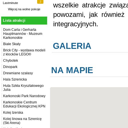
2
wszelkie atrakcje związ
Lastminute
Więcej na
wolne pokoje
powozami, jak również 
Lista atrakcji
integracyjnych.
Dom Carla i Gerharta
Hauptmannów - Muzeum
Karkonoskie
GALERIA
Białe Skały
Brick City - wystawa modeli
z klocków LEGO®
Chybotek
Dinopark
NA MAPIE
Drewniane szałasy
Hala Szrenicka
Huta Szkła Kryształowego
Julia
Karkonoski Park Narodowy
Karkonoskie Centrum
Edukacji Ekologicznej KPN
Kolej Izerska
Kolej linowa na Szrenicę
(Ski Arena)