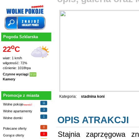
Pogoda Szklarska
o
22
C
wiatr: 1 km/h
wilgotność: 72%
ciśnienie: 1018hpa
Czynne wyciągi
0/18
Kamery
Promocje z miasta
Kategoria:
stadnina koni
11
Wolne pokoje
nowość!
3
Wolne apartamenty
OPIS ATRAKCJI
1
Wolne domki
0
Polecane oferty
Stajnia zaprzęgowa zn
0
Gorące oferty