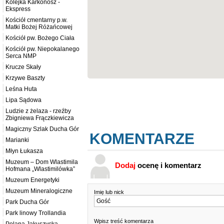
Kolejka Karkonosz -
Ekspress
Kościół cmentarny p.w.
Matki Bożej Różańcowej
Kościół pw. Bożego Ciała
Kościół pw. Niepokalanego
Serca NMP
Krucze Skały
Krzywe Baszty
Leśna Huta
Lipa Sądowa
Ludzie z żelaza - rzeźby
Zbigniewa Frączkiewicza
Magiczny Szlak Ducha Gór
KOMENTARZE
Marianki
Młyn Łukasza
Muzeum – Dom Wlastimila
Dodaj
ocenę i komentarz
Hofmana „Wlastimilówka”
Muzeum Energetyki
Muzeum Mineralogiczne
Imię lub nick
Park Ducha Gór
Park linowy Trollandia
Wpisz treść komentarza