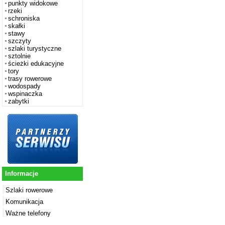
punkty widokowe
rzeki
schroniska
skałki
stawy
szczyty
szlaki turystyczne
sztolnie
ścieżki edukacyjne
tory
trasy rowerowe
wodospady
wspinaczka
zabytki
Informacje
Szlaki rowerowe
Komunikacja
Ważne telefony