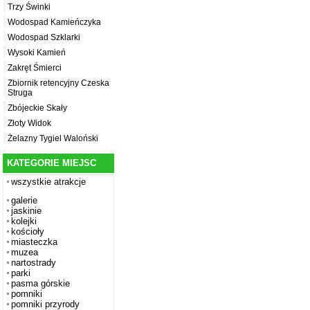
Trzy Świnki
Wodospad Kamieńczyka
Wodospad Szklarki
Wysoki Kamień
Zakręt Śmierci
Zbiornik retencyjny Czeska
Struga
Zbójeckie Skały
Złoty Widok
Żelazny Tygiel Waloński
KATEGORIE MIEJSC
wszystkie atrakcje
galerie
jaskinie
kolejki
kościoły
miasteczka
muzea
nartostrady
parki
pasma górskie
pomniki
pomniki przyrody