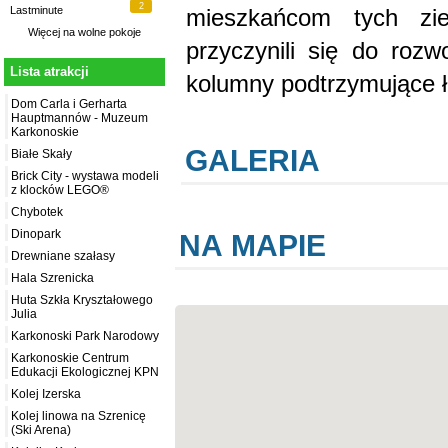
2
mieszkańcom tych z
Lastminute
Więcej na
wolne pokoje
przyczynili się do roz
Lista atrakcji
kolumny podtrzymujące ł
Dom Carla i Gerharta
Hauptmannów - Muzeum
Karkonoskie
GALERIA
Białe Skały
Brick City - wystawa modeli
z klocków LEGO®
Chybotek
Dinopark
NA MAPIE
Drewniane szałasy
Hala Szrenicka
Huta Szkła Kryształowego
Julia
Karkonoski Park Narodowy
Karkonoskie Centrum
Edukacji Ekologicznej KPN
Kolej Izerska
Kolej linowa na Szrenicę
(Ski Arena)