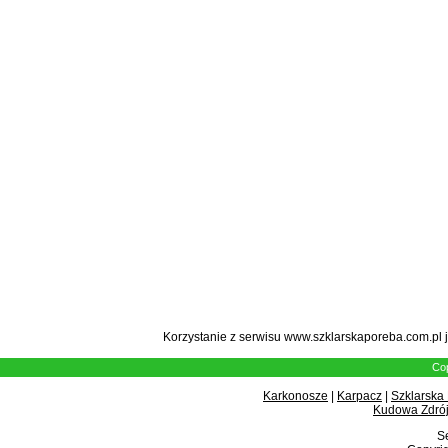
Korzystanie z serwisu www.szklarskaporeba.com.pl 
Cop
Karkonosze
|
Karpacz
|
Szklarska
Kudowa Zdrój
Se