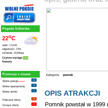
Pogoda Szklarska
o
22
C
wiatr: 1 km/h
wilgotność: 72%
ciśnienie: 1018hpa
Czynne wyciągi
0/18
Kamery
Promocje z miasta
Kategoria:
pomnik
11
Wolne pokoje
nowość!
3
Wolne apartamenty
OPIS ATRAKCJI
1
Wolne domki
0
Polecane oferty
Pomnik powstał w 1999 r
0
Gorące oferty