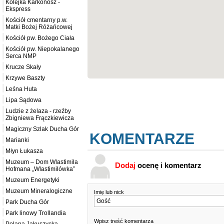
Kolejka Karkonosz -
Ekspress
Kościół cmentarny p.w.
Matki Bożej Różańcowej
Kościół pw. Bożego Ciała
Kościół pw. Niepokalanego
Serca NMP
Krucze Skały
Krzywe Baszty
Leśna Huta
Lipa Sądowa
Ludzie z żelaza - rzeźby
Zbigniewa Frączkiewicza
Magiczny Szlak Ducha Gór
KOMENTARZE
Marianki
Młyn Łukasza
Muzeum – Dom Wlastimila
Dodaj
ocenę i komentarz
Hofmana „Wlastimilówka”
Muzeum Energetyki
Muzeum Mineralogiczne
Imię lub nick
Park Ducha Gór
Park linowy Trollandia
Wpisz treść komentarza