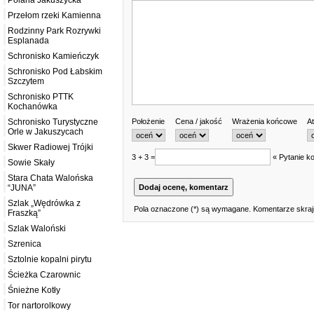
Polana Jakuszycka
Przełom rzeki Kamienna
Rodzinny Park Rozrywki
Esplanada
Schronisko Kamieńczyk
Schronisko Pod Łabskim
Szczytem
Schronisko PTTK
Kochanówka
Położenie
Cena / jakość
Wrażenia końcowe
At
Schronisko Turystyczne
Orle w Jakuszycach
Skwer Radiowej Trójki
3 + 3 =
« Pytanie ko
Sowie Skały
Stara Chata Walońska
“JUNA”
Szlak „Wędrówka z
Pola oznaczone (*) są wymagane. Komentarze skrajn
Fraszką”
Szlak Waloński
Szrenica
Sztolnie kopalni pirytu
Ścieżka Czarownic
Śnieżne Kotły
Tor nartorolkowy