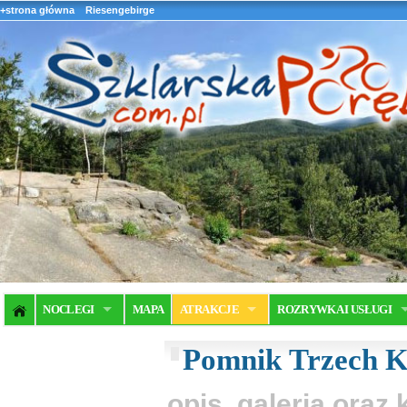
+strona główna
Riesengebirge
NOCLEGI
MAPA
ATRAKCJE
ROZRYWKA I USŁUGI
Pomnik Trzech K
opis, galeria ora